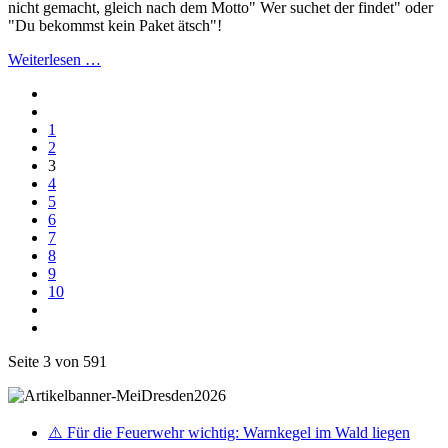
nicht gemacht, gleich nach dem Motto" Wer suchet der findet" oder
"Du bekommst kein Paket ätsch"!
Weiterlesen …
1
2
3
4
5
6
7
8
9
10
Seite 3 von 591
⚠️ Für die Feuerwehr wichtig: Warnkegel im Wald liegen