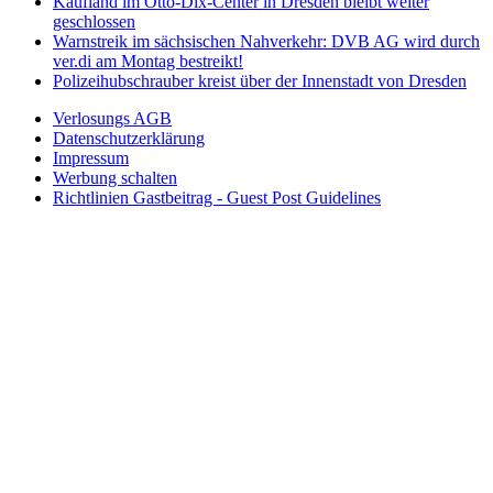
Kaufland im Otto-Dix-Center in Dresden bleibt weiter
geschlossen
Warnstreik im sächsischen Nahverkehr: DVB AG wird durch
ver.di am Montag bestreikt!
Polizeihubschrauber kreist über der Innenstadt von Dresden
Verlosungs AGB
Datenschutzerklärung
Impressum
Werbung schalten
Richtlinien Gastbeitrag - Guest Post Guidelines