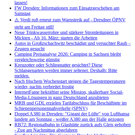
lassen!
FW Dresden: Informationen zum Einsatzgeschehen am
Samstag
⚠️ Verdi ruft erneut zum Warnstreik auf - Dresdner ÖPNV
steht am Freitag still!
Neue Trinkwasserrohre und stärkere Stromleitungen in
Mickten - Ab 16. März: starten die Arbeiten
Autos in Großzschachwitz beschädigt und versuchter Raub –
Zeugen gesucht
Camping Preisanalyse 2026: Camping in Sachsen bleibt
vergleichsweise günstig
Kreuzotter oder Schlingnatter gesichtet? Diese
Schlangenarten werden immer seltener. Deshalb: Bitte
melden.
Nach frischem Wochenstart steigen die Tagestemperaturen
wieder, nachts verbreitet frostig
InternetFame bekräftigt seine Mission, skalierbare Social-
Media-Lösungen in ganz Deutschland anzubieten
MRB und GDL erzielen Tarifabschluss für Beschäftigte im
Schienenpersonennahverkehr (SPNV)
Doppel A380 in Dresden: "Gigant der Lüfte" von Lufthansa
landete am Sonntag - weißer A380 aus der Halle gezogen
RB72: Regionalbahn in Glashütte zurück aufs Gleis gehoben
- Zug am Nachmittag abgefahren