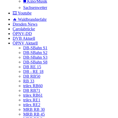
◼️ Kino/Musik
Sachsenwetter
🎞️ Youtube
🔥 Waldbrandgefahr
Dresden News
Carolabrücke
ÖPNV-DD
DVB Aktuell
ÖPNV Aktuell
DB-SBahn S1
DB-SBahn S2
DB-SBahn S3
DB-SBahn S8
DB RE 15
DB - RE 18
DB RB50
RB 33
trilex RB60
DB RB71
trilex RB61
trilex RE1
trilex RE2
MRB RB 30
MRB RB 45