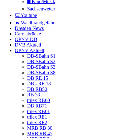
◼️ Kino/Musik
Sachsenwetter
🎞️ Youtube
🔥 Waldbrandgefahr
Dresden News
Carolabrücke
ÖPNV-DD
DVB Aktuell
ÖPNV Aktuell
DB-SBahn S1
DB-SBahn S2
DB-SBahn S3
DB-SBahn S8
DB RE 15
DB - RE 18
DB RB50
RB 33
trilex RB60
DB RB71
trilex RB61
trilex RE1
trilex RE2
MRB RB 30
MRB RB 45