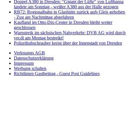
Doppel A380 in Dresden: "Gigant der Lüfte" von Lufthansa
landete am Sonntag - weißer A380 aus der Halle gezogen
RB72: Regionalbahn in Glashütte zurück aufs Gleis gehoben
- Zug am Nachmittag abgefahren
Kaufland im Otto-Dix-Center in Dresden bleibt weiter
geschlossen
Warnstreik im sächsischen Nahverkehr: DVB AG wird durch
ver.di am Montag bestreikt!
Polizeihubschrauber kreist über der Innenstadt von Dresden
Verlosungs AGB
Datenschutzerklärung
Impressum
Werbung schalten
Richtlinien Gastbeitrag - Guest Post Guidelines