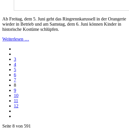
Ab Freitag, dem 5. Juni geht das Ringrennkarussell in der Orangerie
wieder in Betrieb und am Samstag, dem 6. Juni können Kinder in
historische Kostüme schlüpfen.
Weiterlesen …
3
4
5
6
7
8
9
10
11
12
Seite 8 von 591