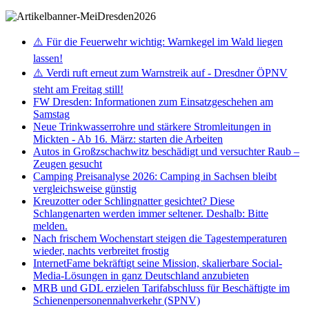
⚠️ Für die Feuerwehr wichtig: Warnkegel im Wald liegen
lassen!
⚠️ Verdi ruft erneut zum Warnstreik auf - Dresdner ÖPNV
steht am Freitag still!
FW Dresden: Informationen zum Einsatzgeschehen am
Samstag
Neue Trinkwasserrohre und stärkere Stromleitungen in
Mickten - Ab 16. März: starten die Arbeiten
Autos in Großzschachwitz beschädigt und versuchter Raub –
Zeugen gesucht
Camping Preisanalyse 2026: Camping in Sachsen bleibt
vergleichsweise günstig
Kreuzotter oder Schlingnatter gesichtet? Diese
Schlangenarten werden immer seltener. Deshalb: Bitte
melden.
Nach frischem Wochenstart steigen die Tagestemperaturen
wieder, nachts verbreitet frostig
InternetFame bekräftigt seine Mission, skalierbare Social-
Media-Lösungen in ganz Deutschland anzubieten
MRB und GDL erzielen Tarifabschluss für Beschäftigte im
Schienenpersonennahverkehr (SPNV)