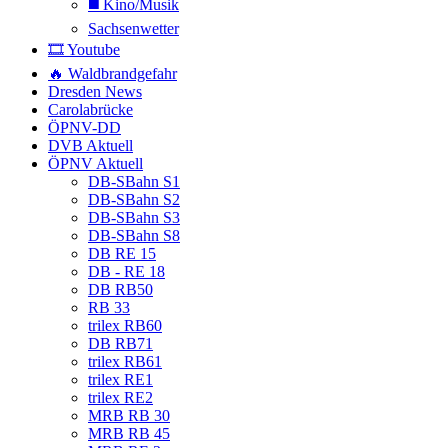
◼️ Kino/Musik
Sachsenwetter
🎞️ Youtube
🔥 Waldbrandgefahr
Dresden News
Carolabrücke
ÖPNV-DD
DVB Aktuell
ÖPNV Aktuell
DB-SBahn S1
DB-SBahn S2
DB-SBahn S3
DB-SBahn S8
DB RE 15
DB - RE 18
DB RB50
RB 33
trilex RB60
DB RB71
trilex RB61
trilex RE1
trilex RE2
MRB RB 30
MRB RB 45