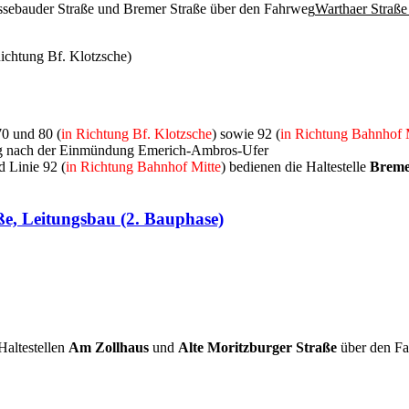
ssebauder Straße und Bremer Straße über den Fahrweg
Warthaer Straße
Richtung Bf. Klotzsche)
70 und 80 (
in Richtung Bf. Klotzsche
) sowie 92 (
in Richtung Bahnhof 
ung nach der Einmündung Emerich-Ambros-Ufer
d Linie 92 (
in Richtung Bahnhof Mitte
) bedienen die Haltestelle
Breme
ße, Leitungsbau (2. Bauphase)
altestellen
Am Zollhaus
und
Alte Moritzburger Straße
über den F