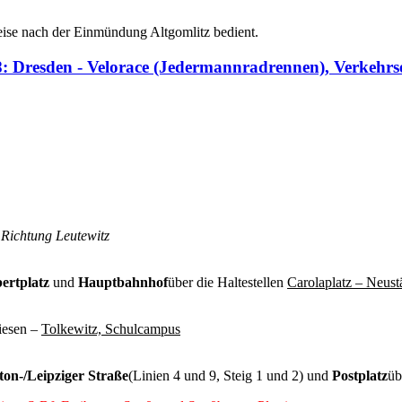
ise nach der Einmündung Altgomlitz bedient.
4, 68: Dresden - Velorace (Jedermannradrennen), Verkeh
2 Richtung Leutewitz
ertplatz
und
Hauptbahnhof
über die Haltestellen
Carolaplatz – Neustä
iesen –
Tolkewitz, Schulcampus
on-/Leipziger Straße
(Linien 4 und 9, Steig 1 und 2) und
Postplatz
üb