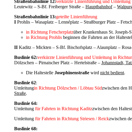
Straßenbahnlinie 12:
verkürzte Linienführung und Umleitung (
Leutewitz – S-Bf. Freiberger Straße –
Hauptbahnhof
–
Walpurgi
Straßenbahnlinie 13:
geteilte Linienführung
I
Prohlis – Wasaplatz – Lennéplatz – Straßburger Platz – Fetsch
in Richtung Fetscherplatz
über Krankenhaus St. Joseph-St
in Richtung Prohlis
beginnen die Fahrten an der Haltestel
II
Kaditz – Mickten – S-Bf. Bischofsplatz – Alaunplatz – Ros
Buslinie 62:
verkürzte Linienführung und Umleitung in Richtu
Dölzschen – Pirnaischer Platz – Hertelstraße –
Johannstadt, Ta
Die Haltestelle
Josephinenstraße
wird
nicht bedient
.
Buslinie 62
:
Umleitung
in Richtung Dölzschen / Löbtau Süd
zwischen den Ha
Straße
.
Buslinie 64:
Umleitung
für Fahrten in Richtung Kaditz
zwischen den Haltest
Umleitung
für Fahrten in Richtung Striesen / Reick
zwischen de
Buslinie 68: