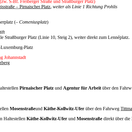
zw. S-Bf. Freiberger Straße und Straßburger Platz)
sstraße – Pirnaischer Platz
,
weiter als Linie 1 Richtung Prohlis
erplatz (
– Comeniusplatz
)
ift
le Straßburger Platz (Linie 10, Steig 2), weiter direkt zum Lennéplatz.
a-Luxemburg-Platz
ng Johannstadt
tzberg
ltestellen
Pirnaischer Platz
und
Agentur für Arbeit
über den Fahrw
ellen
Mosenstraße
und
Käthe-Kollwitz-Ufer
über den Fahrweg
Tittma
n Haltestellen
Käthe-Kollwitz-Ufer
und
Mosenstraße
direkt über die 