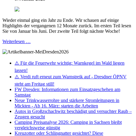
Wieder einmal ging ein Jahr zu Ende. Wir schauen auf einige
Highlights der vergangenen 12 Monate zurück. Im ersten Teil lesen
Sie von Januar bis Juni. Der zweite Teil folgt nächste Woche!
Weiterlesen …
⚠️ Für die Feuerwehr wichtig: Warnkegel im Wald liegen
lassen!
⚠️ Verdi ruft erneut zum Warnstreik auf - Dresdner ÖPNV
steht am Freitag still!
FW Dresden: Informationen zum Einsatzgeschehen am
Samstag
Neue Trinkwasserrohre und stärkere Stromleitungen in
Mickten - Ab 16. März: starten die Arbeiten
Autos in Großzschachwitz beschädigt und versuchter Raub –
Zeugen gesucht
Camping Preisanalyse 2026: Camping in Sachsen bleibt
vergleichsweise günstig
Kreuzotter oder Schlingnatter gesichtet? Diese