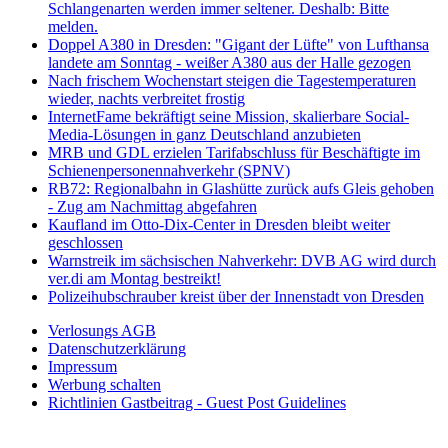
Schlangenarten werden immer seltener. Deshalb: Bitte
melden.
Doppel A380 in Dresden: "Gigant der Lüfte" von Lufthansa
landete am Sonntag - weißer A380 aus der Halle gezogen
Nach frischem Wochenstart steigen die Tagestemperaturen
wieder, nachts verbreitet frostig
InternetFame bekräftigt seine Mission, skalierbare Social-
Media-Lösungen in ganz Deutschland anzubieten
MRB und GDL erzielen Tarifabschluss für Beschäftigte im
Schienenpersonennahverkehr (SPNV)
RB72: Regionalbahn in Glashütte zurück aufs Gleis gehoben
- Zug am Nachmittag abgefahren
Kaufland im Otto-Dix-Center in Dresden bleibt weiter
geschlossen
Warnstreik im sächsischen Nahverkehr: DVB AG wird durch
ver.di am Montag bestreikt!
Polizeihubschrauber kreist über der Innenstadt von Dresden
Verlosungs AGB
Datenschutzerklärung
Impressum
Werbung schalten
Richtlinien Gastbeitrag - Guest Post Guidelines