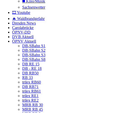
◼️ Kino/Musik
Sachsenwetter
🎞️ Youtube
🔥 Waldbrandgefahr
Dresden News
Carolabrücke
ÖPNV-DD
DVB Aktuell
ÖPNV Aktuell
DB-SBahn S1
DB-SBahn S2
DB-SBahn S3
DB-SBahn S8
DB RE 15
DB - RE 18
DB RB50
RB 33
trilex RB60
DB RB71
trilex RB61
trilex RE1
trilex RE2
MRB RB 30
MRB RB 45