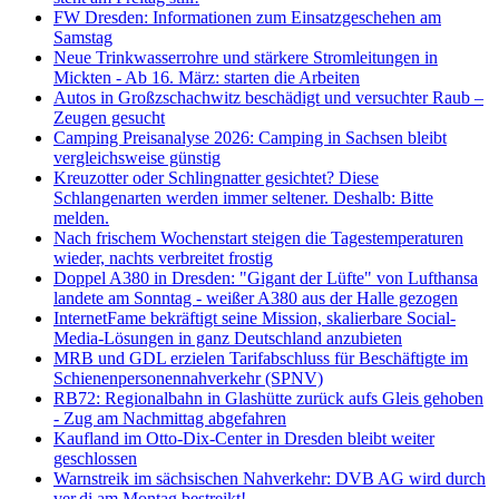
FW Dresden: Informationen zum Einsatzgeschehen am
Samstag
Neue Trinkwasserrohre und stärkere Stromleitungen in
Mickten - Ab 16. März: starten die Arbeiten
Autos in Großzschachwitz beschädigt und versuchter Raub –
Zeugen gesucht
Camping Preisanalyse 2026: Camping in Sachsen bleibt
vergleichsweise günstig
Kreuzotter oder Schlingnatter gesichtet? Diese
Schlangenarten werden immer seltener. Deshalb: Bitte
melden.
Nach frischem Wochenstart steigen die Tagestemperaturen
wieder, nachts verbreitet frostig
Doppel A380 in Dresden: "Gigant der Lüfte" von Lufthansa
landete am Sonntag - weißer A380 aus der Halle gezogen
InternetFame bekräftigt seine Mission, skalierbare Social-
Media-Lösungen in ganz Deutschland anzubieten
MRB und GDL erzielen Tarifabschluss für Beschäftigte im
Schienenpersonennahverkehr (SPNV)
RB72: Regionalbahn in Glashütte zurück aufs Gleis gehoben
- Zug am Nachmittag abgefahren
Kaufland im Otto-Dix-Center in Dresden bleibt weiter
geschlossen
Warnstreik im sächsischen Nahverkehr: DVB AG wird durch
ver.di am Montag bestreikt!