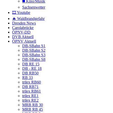
◼️ Kino/Musik
Sachsenwetter
🎞️ Youtube
🔥 Waldbrandgefahr
Dresden News
Carolabrücke
ÖPNV-DD
DVB Aktuell
ÖPNV Aktuell
DB-SBahn S1
DB-SBahn S2
DB-SBahn S3
DB-SBahn S8
DB RE 15
DB - RE 18
DB RB50
RB 33
trilex RB60
DB RB71
trilex RB61
trilex RE1
trilex RE2
MRB RB 30
MRB RB 45