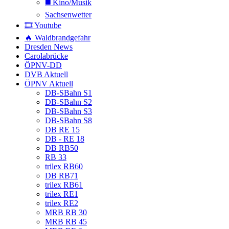
◼️ Kino/Musik
Sachsenwetter
🎞️ Youtube
🔥 Waldbrandgefahr
Dresden News
Carolabrücke
ÖPNV-DD
DVB Aktuell
ÖPNV Aktuell
DB-SBahn S1
DB-SBahn S2
DB-SBahn S3
DB-SBahn S8
DB RE 15
DB - RE 18
DB RB50
RB 33
trilex RB60
DB RB71
trilex RB61
trilex RE1
trilex RE2
MRB RB 30
MRB RB 45