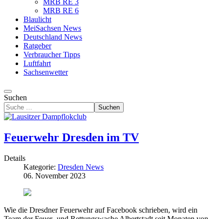
MRB RE 3
MRB RE 6
Blaulicht
MeiSachsen News
Deutschland News
Ratgeber
Verbraucher Tipps
Luftfahrt
Sachsenwetter
Suchen
Suchen
Feuerwehr Dresden im TV
Details
Kategorie:
Dresden News
06. November 2023
Wie die Dresdner Feuerwehr auf Facebook schrieben, wird ein
Team der Feuer- und Rettungswache Albertstadt seit Monaten von