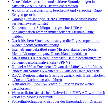
Neue Trinkwasserrohre und stärkere Stromleitungen in
Mickten - Ab 16. März: starten die Arbeiten
Autos in Großzschachwitz beschädigt und versuchter Raub –
Zeugen gesucht
Camping Preisanalyse 2026: Camping in Sachsen bleibt
vergleichsweise günstig
Kreuzotter oder Schlingnatter gesichtet? Diese
Schlangenarten werden immer seltener. Deshalb: Bitte
melden.
Nach frischem Wochenstart steigen die Tagestemperaturen
wieder, nachts verbreitet frostig
InternetFame bekräftigt seine Mission, skalierbare Social-
Media-Lösungen in ganz Deutschland anzubieten
MRB und GDL erzielen Tarifabschluss für Beschäftigte im
Schienenpersonennahverkehr (SPNV)
Doppel A380 in Dresden: "Gigant der Lüfte" von Lufthansa
landete am Sonntag - weißer A380 aus der Halle gezogen
RB72: Regionalbahn in Glashütte zurück aufs Gleis gehoben
- Zug am Nachmittag abgefahren
Kaufland im Otto-Dix-Center in Dresden bleibt weiter
geschlossen
Warnstreik im sächsischen Nahverkehr: DVB AG wird durch
ver.di am Montag bestreikt!
Polizeihubschrauber kreist über der Innenstadt von Dresden