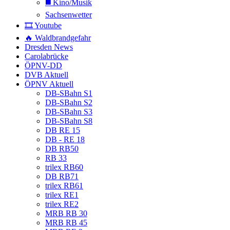
◼️ Kino/Musik
Sachsenwetter
🎞️ Youtube
🔥 Waldbrandgefahr
Dresden News
Carolabrücke
ÖPNV-DD
DVB Aktuell
ÖPNV Aktuell
DB-SBahn S1
DB-SBahn S2
DB-SBahn S3
DB-SBahn S8
DB RE 15
DB - RE 18
DB RB50
RB 33
trilex RB60
DB RB71
trilex RB61
trilex RE1
trilex RE2
MRB RB 30
MRB RB 45