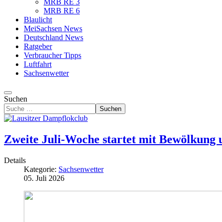
MRB RE 3
MRB RE 6
Blaulicht
MeiSachsen News
Deutschland News
Ratgeber
Verbraucher Tipps
Luftfahrt
Sachsenwetter
Suchen
Suchen
Zweite Juli-Woche startet mit Bewölkung 
Details
Kategorie:
Sachsenwetter
05. Juli 2026