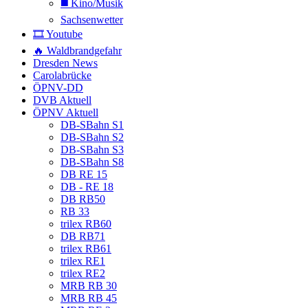
◼️ Kino/Musik
Sachsenwetter
🎞️ Youtube
🔥 Waldbrandgefahr
Dresden News
Carolabrücke
ÖPNV-DD
DVB Aktuell
ÖPNV Aktuell
DB-SBahn S1
DB-SBahn S2
DB-SBahn S3
DB-SBahn S8
DB RE 15
DB - RE 18
DB RB50
RB 33
trilex RB60
DB RB71
trilex RB61
trilex RE1
trilex RE2
MRB RB 30
MRB RB 45