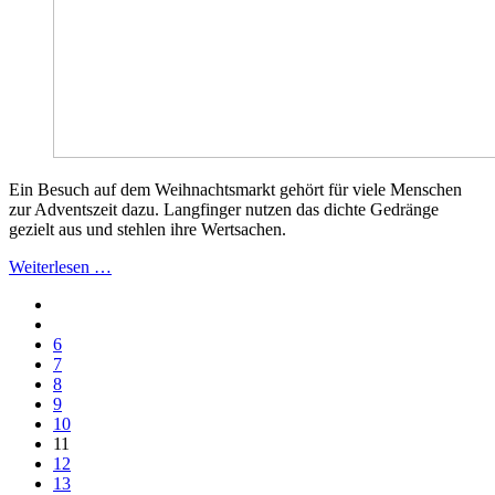
Ein Besuch auf dem Weihnachtsmarkt gehört für viele Menschen
zur Adventszeit dazu. Langfinger nutzen das dichte Gedränge
gezielt aus und stehlen ihre Wertsachen.
Weiterlesen …
6
7
8
9
10
11
12
13