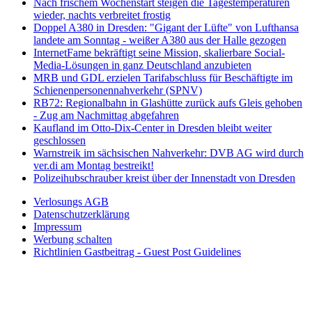
Nach frischem Wochenstart steigen die Tagestemperaturen
wieder, nachts verbreitet frostig
Doppel A380 in Dresden: "Gigant der Lüfte" von Lufthansa
landete am Sonntag - weißer A380 aus der Halle gezogen
InternetFame bekräftigt seine Mission, skalierbare Social-
Media-Lösungen in ganz Deutschland anzubieten
MRB und GDL erzielen Tarifabschluss für Beschäftigte im
Schienenpersonennahverkehr (SPNV)
RB72: Regionalbahn in Glashütte zurück aufs Gleis gehoben
- Zug am Nachmittag abgefahren
Kaufland im Otto-Dix-Center in Dresden bleibt weiter
geschlossen
Warnstreik im sächsischen Nahverkehr: DVB AG wird durch
ver.di am Montag bestreikt!
Polizeihubschrauber kreist über der Innenstadt von Dresden
Verlosungs AGB
Datenschutzerklärung
Impressum
Werbung schalten
Richtlinien Gastbeitrag - Guest Post Guidelines