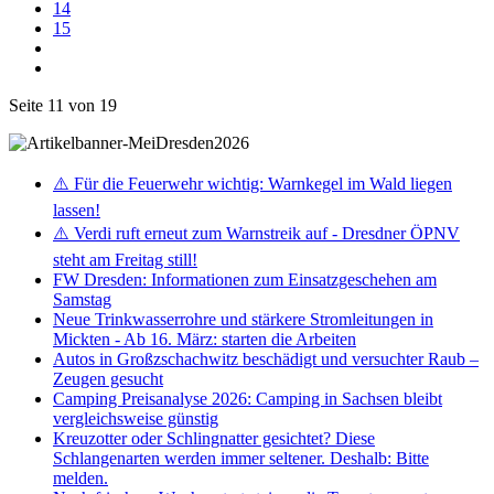
14
15
Seite 11 von 19
⚠️ Für die Feuerwehr wichtig: Warnkegel im Wald liegen
lassen!
⚠️ Verdi ruft erneut zum Warnstreik auf - Dresdner ÖPNV
steht am Freitag still!
FW Dresden: Informationen zum Einsatzgeschehen am
Samstag
Neue Trinkwasserrohre und stärkere Stromleitungen in
Mickten - Ab 16. März: starten die Arbeiten
Autos in Großzschachwitz beschädigt und versuchter Raub –
Zeugen gesucht
Camping Preisanalyse 2026: Camping in Sachsen bleibt
vergleichsweise günstig
Kreuzotter oder Schlingnatter gesichtet? Diese
Schlangenarten werden immer seltener. Deshalb: Bitte
melden.