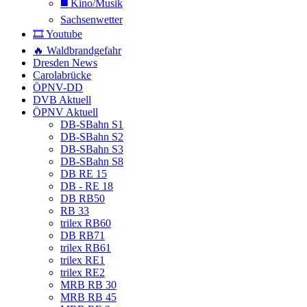
◼️ Kino/Musik
Sachsenwetter
🎞️ Youtube
🔥 Waldbrandgefahr
Dresden News
Carolabrücke
ÖPNV-DD
DVB Aktuell
ÖPNV Aktuell
DB-SBahn S1
DB-SBahn S2
DB-SBahn S3
DB-SBahn S8
DB RE 15
DB - RE 18
DB RB50
RB 33
trilex RB60
DB RB71
trilex RB61
trilex RE1
trilex RE2
MRB RB 30
MRB RB 45