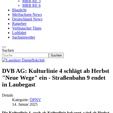
MRB RE 3
MRB RE 6
Blaulicht
MeiSachsen News
Deutschland News
Ratgeber
Verbraucher Tipps
Luftfahrt
Sachsenwetter
Suchen
Suchen
DVB AG: Kulturlinie 4 schlägt ab Herbst
"Neue Wege" ein - Straßenbahn 9 endet
in Laubegast
Details
Kategorie:
ÖPNV
14. Januar 2025
Die Kulturlinie 4, auch als Kulturlinie bekannt, wird ab Herbst