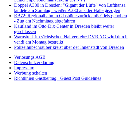
Doppel A380 in Dresden: "Gigant der Lüfte" von Lufthansa
landete am Sonntag - weißer A380 aus der Halle gezogen
RB72: Regionalbahn in Glashütte zurück aufs Gleis gehoben
- Zug am Nachmittag abgefahren
Kaufland im Otto-Dix-Center in Dresden bleibt weiter
geschlossen
Warnstreik im sächsischen Nahverkehr: DVB AG wird durch
ver.di am Montag bestreikt!
Polizeihubschrauber kreist über der Innenstadt von Dresden
Verlosungs AGB
Datenschutzerklärung
Impressum
Werbung schalten
Richtlinien Gastbeitrag - Guest Post Guidelines