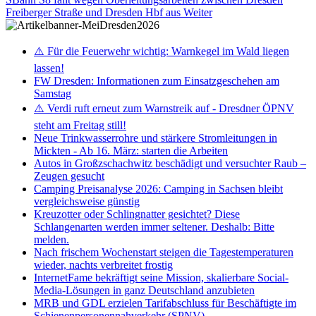
Freiberger Straße und Dresden Hbf aus
Weiter
⚠️ Für die Feuerwehr wichtig: Warnkegel im Wald liegen
lassen!
FW Dresden: Informationen zum Einsatzgeschehen am
Samstag
⚠️ Verdi ruft erneut zum Warnstreik auf - Dresdner ÖPNV
steht am Freitag still!
Neue Trinkwasserrohre und stärkere Stromleitungen in
Mickten - Ab 16. März: starten die Arbeiten
Autos in Großzschachwitz beschädigt und versuchter Raub –
Zeugen gesucht
Camping Preisanalyse 2026: Camping in Sachsen bleibt
vergleichsweise günstig
Kreuzotter oder Schlingnatter gesichtet? Diese
Schlangenarten werden immer seltener. Deshalb: Bitte
melden.
Nach frischem Wochenstart steigen die Tagestemperaturen
wieder, nachts verbreitet frostig
InternetFame bekräftigt seine Mission, skalierbare Social-
Media-Lösungen in ganz Deutschland anzubieten
MRB und GDL erzielen Tarifabschluss für Beschäftigte im
Schienenpersonennahverkehr (SPNV)