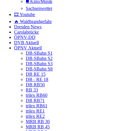
◼️ Kino/Musik
Sachsenwetter
🎞️ Youtube
🔥 Waldbrandgefahr
Dresden News
Carolabrücke
ÖPNV-DD
DVB Aktuell
ÖPNV Aktuell
DB-SBahn S1
DB-SBahn S2
DB-SBahn S3
DB-SBahn S8
DB RE 15
DB - RE 18
DB RB50
RB 33
trilex RB60
DB RB71
trilex RB61
trilex RE1
trilex RE2
MRB RB 30
MRB RB 45