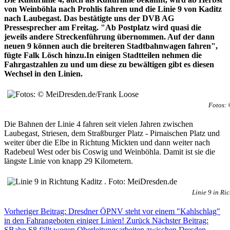
von Weinböhla nach Prohlis fahren und die Linie 9 von Kaditz
nach Laubegast. Das bestätigte uns der DVB AG
Pressesprecher am Freitag. "Ab Postplatz wird quasi die
jeweils andere Streckenführung übernommen. Auf der dann
neuen 9 können auch die breiteren Stadtbahnwagen fahren",
fügte Falk Lösch hinzu.In einigen Stadtteilen nehmen die
Fahrgastzahlen zu und um diese zu bewältigen gibt es diesen
Wechsel in den Linien.
Fotos: 
Die Bahnen der Linie 4 fahren seit vielen Jahren zwischen
Laubegast, Striesen, dem Straßburger Platz - Pirnaischen Platz und
weiter über die Elbe in Richtung Mickten und dann weiter nach
Radebeul West oder bis Coswig und Weinböhla. Damit ist sie die
längste Linie von knapp 29 Kilometern.
Linie 9 in Ri
Vorheriger Beitrag: Dresdner ÖPNV steht vor einem "Kahlschlag"
in den Fahrangeboten einiger Linien!
Zurück
Nächster Beitrag:
SBahn S8 fällt wegen Oberleitungsarbeiten zwischen Dresden