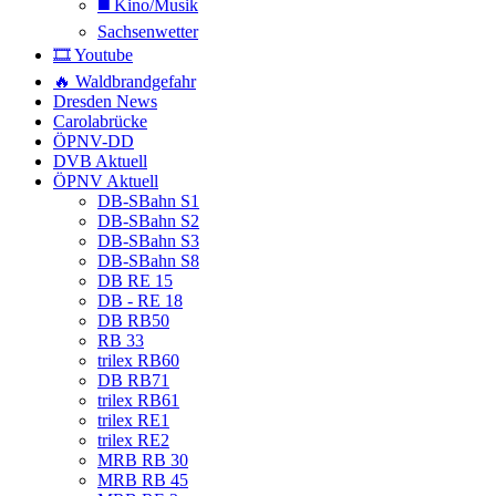
◼️ Kino/Musik
Sachsenwetter
🎞️ Youtube
🔥 Waldbrandgefahr
Dresden News
Carolabrücke
ÖPNV-DD
DVB Aktuell
ÖPNV Aktuell
DB-SBahn S1
DB-SBahn S2
DB-SBahn S3
DB-SBahn S8
DB RE 15
DB - RE 18
DB RB50
RB 33
trilex RB60
DB RB71
trilex RB61
trilex RE1
trilex RE2
MRB RB 30
MRB RB 45