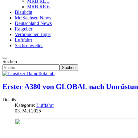
MRB RE 3
MRB RE 6
Blaulicht
MeiSachsen News
Deutschland News
Ratgeber
Verbraucher Tipps
Luftfahrt
Sachsenwetter
Suchen
Suchen
Erster A380 von GLOBAL nach Umrüstung 
Details
Kategorie:
Luftfahrt
03. Mai 2025