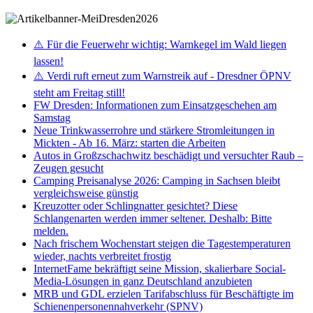
⚠️ Für die Feuerwehr wichtig: Warnkegel im Wald liegen
lassen!
⚠️ Verdi ruft erneut zum Warnstreik auf - Dresdner ÖPNV
steht am Freitag still!
FW Dresden: Informationen zum Einsatzgeschehen am
Samstag
Neue Trinkwasserrohre und stärkere Stromleitungen in
Mickten - Ab 16. März: starten die Arbeiten
Autos in Großzschachwitz beschädigt und versuchter Raub –
Zeugen gesucht
Camping Preisanalyse 2026: Camping in Sachsen bleibt
vergleichsweise günstig
Kreuzotter oder Schlingnatter gesichtet? Diese
Schlangenarten werden immer seltener. Deshalb: Bitte
melden.
Nach frischem Wochenstart steigen die Tagestemperaturen
wieder, nachts verbreitet frostig
InternetFame bekräftigt seine Mission, skalierbare Social-
Media-Lösungen in ganz Deutschland anzubieten
MRB und GDL erzielen Tarifabschluss für Beschäftigte im
Schienenpersonennahverkehr (SPNV)