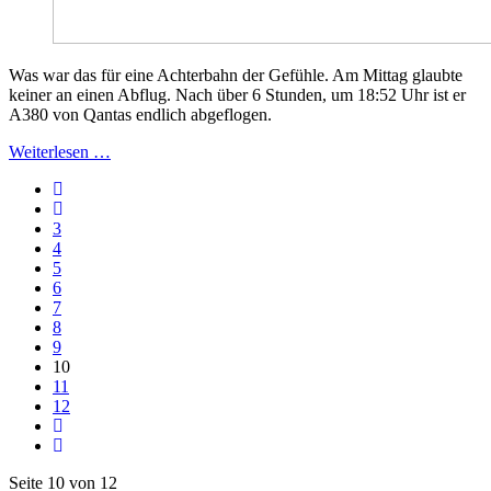
Was war das für eine Achterbahn der Gefühle. Am Mittag glaubte
keiner an einen Abflug. Nach über 6 Stunden, um 18:52 Uhr ist er
A380 von Qantas endlich abgeflogen.
Weiterlesen …
3
4
5
6
7
8
9
10
11
12
Seite 10 von 12