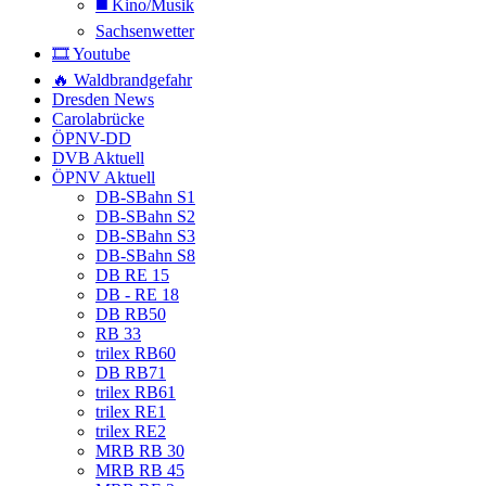
◼️ Kino/Musik
Sachsenwetter
🎞️ Youtube
🔥 Waldbrandgefahr
Dresden News
Carolabrücke
ÖPNV-DD
DVB Aktuell
ÖPNV Aktuell
DB-SBahn S1
DB-SBahn S2
DB-SBahn S3
DB-SBahn S8
DB RE 15
DB - RE 18
DB RB50
RB 33
trilex RB60
DB RB71
trilex RB61
trilex RE1
trilex RE2
MRB RB 30
MRB RB 45