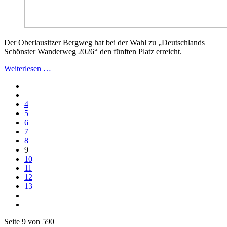
Der Oberlausitzer Bergweg hat bei der Wahl zu „Deutschlands
Schönster Wanderweg 2026“ den fünften Platz erreicht.
Weiterlesen …
4
5
6
7
8
9
10
11
12
13
Seite 9 von 590