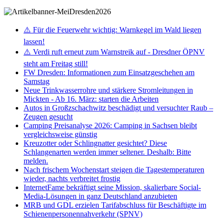
⚠️ Für die Feuerwehr wichtig: Warnkegel im Wald liegen
lassen!
⚠️ Verdi ruft erneut zum Warnstreik auf - Dresdner ÖPNV
steht am Freitag still!
FW Dresden: Informationen zum Einsatzgeschehen am
Samstag
Neue Trinkwasserrohre und stärkere Stromleitungen in
Mickten - Ab 16. März: starten die Arbeiten
Autos in Großzschachwitz beschädigt und versuchter Raub –
Zeugen gesucht
Camping Preisanalyse 2026: Camping in Sachsen bleibt
vergleichsweise günstig
Kreuzotter oder Schlingnatter gesichtet? Diese
Schlangenarten werden immer seltener. Deshalb: Bitte
melden.
Nach frischem Wochenstart steigen die Tagestemperaturen
wieder, nachts verbreitet frostig
InternetFame bekräftigt seine Mission, skalierbare Social-
Media-Lösungen in ganz Deutschland anzubieten
MRB und GDL erzielen Tarifabschluss für Beschäftigte im
Schienenpersonennahverkehr (SPNV)