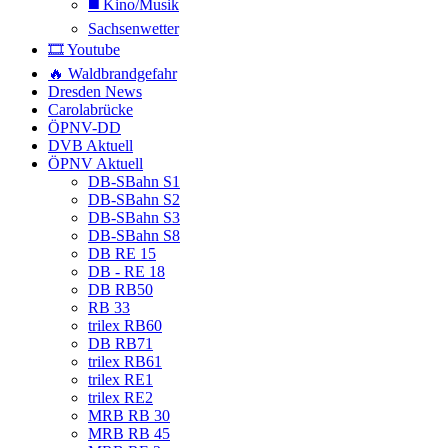
◼️ Kino/Musik
Sachsenwetter
🎞️ Youtube
🔥 Waldbrandgefahr
Dresden News
Carolabrücke
ÖPNV-DD
DVB Aktuell
ÖPNV Aktuell
DB-SBahn S1
DB-SBahn S2
DB-SBahn S3
DB-SBahn S8
DB RE 15
DB - RE 18
DB RB50
RB 33
trilex RB60
DB RB71
trilex RB61
trilex RE1
trilex RE2
MRB RB 30
MRB RB 45