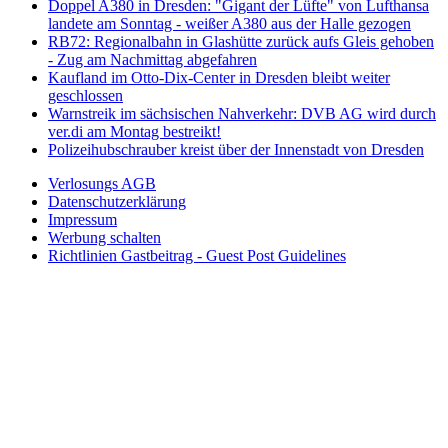
Doppel A380 in Dresden: "Gigant der Lüfte" von Lufthansa
landete am Sonntag - weißer A380 aus der Halle gezogen
RB72: Regionalbahn in Glashütte zurück aufs Gleis gehoben
- Zug am Nachmittag abgefahren
Kaufland im Otto-Dix-Center in Dresden bleibt weiter
geschlossen
Warnstreik im sächsischen Nahverkehr: DVB AG wird durch
ver.di am Montag bestreikt!
Polizeihubschrauber kreist über der Innenstadt von Dresden
Verlosungs AGB
Datenschutzerklärung
Impressum
Werbung schalten
Richtlinien Gastbeitrag - Guest Post Guidelines