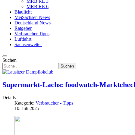
MRB RE 3
MRB RE 6
Blaulicht
MeiSachsen News
Deutschland News
Ratgeber
Verbraucher Tipps
Luftfahrt
Sachsenwetter
Suchen
Suchen
Supermarkt-Lachs: foodwatch-Marktcheck 
Details
Kategorie:
Verbraucher - Tipps
10. Juli 2025