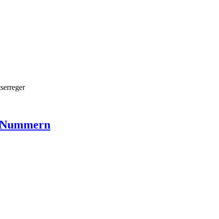
serreger
nd Nummern