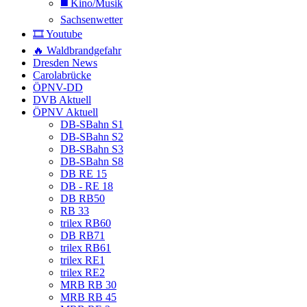
◼️ Kino/Musik
Sachsenwetter
🎞️ Youtube
🔥 Waldbrandgefahr
Dresden News
Carolabrücke
ÖPNV-DD
DVB Aktuell
ÖPNV Aktuell
DB-SBahn S1
DB-SBahn S2
DB-SBahn S3
DB-SBahn S8
DB RE 15
DB - RE 18
DB RB50
RB 33
trilex RB60
DB RB71
trilex RB61
trilex RE1
trilex RE2
MRB RB 30
MRB RB 45