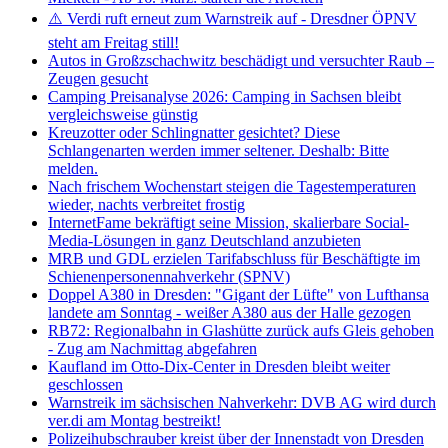
⚠️ Verdi ruft erneut zum Warnstreik auf - Dresdner ÖPNV
steht am Freitag still!
Autos in Großzschachwitz beschädigt und versuchter Raub –
Zeugen gesucht
Camping Preisanalyse 2026: Camping in Sachsen bleibt
vergleichsweise günstig
Kreuzotter oder Schlingnatter gesichtet? Diese
Schlangenarten werden immer seltener. Deshalb: Bitte
melden.
Nach frischem Wochenstart steigen die Tagestemperaturen
wieder, nachts verbreitet frostig
InternetFame bekräftigt seine Mission, skalierbare Social-
Media-Lösungen in ganz Deutschland anzubieten
MRB und GDL erzielen Tarifabschluss für Beschäftigte im
Schienenpersonennahverkehr (SPNV)
Doppel A380 in Dresden: "Gigant der Lüfte" von Lufthansa
landete am Sonntag - weißer A380 aus der Halle gezogen
RB72: Regionalbahn in Glashütte zurück aufs Gleis gehoben
- Zug am Nachmittag abgefahren
Kaufland im Otto-Dix-Center in Dresden bleibt weiter
geschlossen
Warnstreik im sächsischen Nahverkehr: DVB AG wird durch
ver.di am Montag bestreikt!
Polizeihubschrauber kreist über der Innenstadt von Dresden