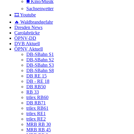
◼️ Kino/Musik
Sachsenwetter
🎞️ Youtube
🔥 Waldbrandgefahr
Dresden News
Carolabrücke
ÖPNV-DD
DVB Aktuell
ÖPNV Aktuell
DB-SBahn S1
DB-SBahn S2
DB-SBahn S3
DB-SBahn S8
DB RE 15
DB - RE 18
DB RB50
RB 33
trilex RB60
DB RB71
trilex RB61
trilex RE1
trilex RE2
MRB RB 30
MRB RB 45