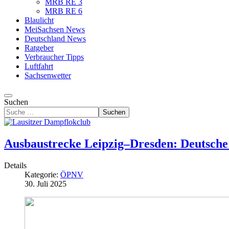
MRB RE 3
MRB RE 6
Blaulicht
MeiSachsen News
Deutschland News
Ratgeber
Verbraucher Tipps
Luftfahrt
Sachsenwetter
Suchen
Suchen
Ausbaustrecke Leipzig–Dresden: Deutsche 
Details
Kategorie:
ÖPNV
30. Juli 2025