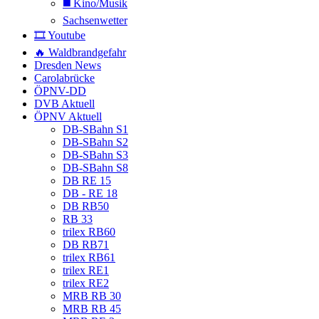
◼️ Kino/Musik
Sachsenwetter
🎞️ Youtube
🔥 Waldbrandgefahr
Dresden News
Carolabrücke
ÖPNV-DD
DVB Aktuell
ÖPNV Aktuell
DB-SBahn S1
DB-SBahn S2
DB-SBahn S3
DB-SBahn S8
DB RE 15
DB - RE 18
DB RB50
RB 33
trilex RB60
DB RB71
trilex RB61
trilex RE1
trilex RE2
MRB RB 30
MRB RB 45