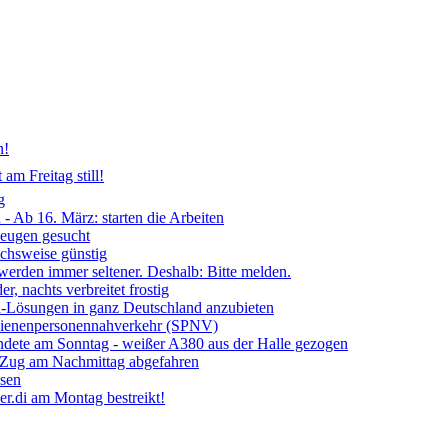
n!
am Freitag still!
g
- Ab 16. März: starten die Arbeiten
Zeugen gesucht
ichsweise günstig
 werden immer seltener. Deshalb: Bitte melden.
, nachts verbreitet frostig
ia-Lösungen in ganz Deutschland anzubieten
chienenpersonennahverkehr (SPNV)
ndete am Sonntag - weißer A380 aus der Halle gezogen
- Zug am Nachmittag abgefahren
ssen
r.di am Montag bestreikt!