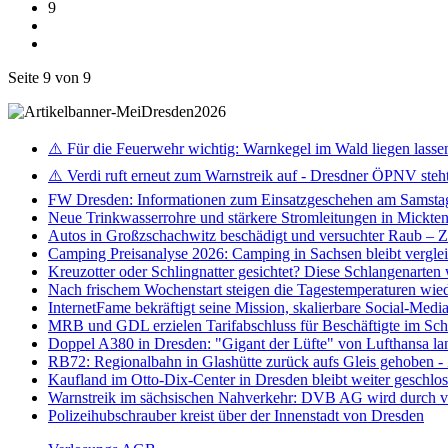
9
Seite 9 von 9
⚠️ Für die Feuerwehr wichtig: Warnkegel im Wald liegen lasse
⚠️ Verdi ruft erneut zum Warnstreik auf - Dresdner ÖPNV steht 
FW Dresden: Informationen zum Einsatzgeschehen am Samsta
Neue Trinkwasserrohre und stärkere Stromleitungen in Mickten 
Autos in Großzschachwitz beschädigt und versuchter Raub – 
Camping Preisanalyse 2026: Camping in Sachsen bleibt vergle
Kreuzotter oder Schlingnatter gesichtet? Diese Schlangenarten
Nach frischem Wochenstart steigen die Tagestemperaturen wieder
InternetFame bekräftigt seine Mission, skalierbare Social-Med
MRB und GDL erzielen Tarifabschluss für Beschäftigte im S
Doppel A380 in Dresden: "Gigant der Lüfte" von Lufthansa la
RB72: Regionalbahn in Glashütte zurück aufs Gleis gehoben 
Kaufland im Otto-Dix-Center in Dresden bleibt weiter geschlo
Warnstreik im sächsischen Nahverkehr: DVB AG wird durch ve
Polizeihubschrauber kreist über der Innenstadt von Dresden