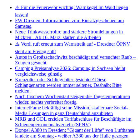
⚠️ Für die Feuerwehr wichtig: Warnkegel im Wald liegen
lassen!
FW Dresden: Informationen zum Einsatzgeschehen am
Samstag
Neue Trinkwasserrohre und stärkere Stromleitungen in
Mickten - Ab 16. März: starten die Arbeiten
⚠️ Verdi ruft erneut zum Warnstreik auf - Dresdner ÖPNV
steht am Freitag still!
Autos in Großzschachwitz beschädigt und versuchter Raub –
Zeugen gesucht
Camping Preisanalyse 2026: Camping in Sachsen bleibt
vergleichsweise günstig
Kreuzotter oder Schlingnatter gesichtet? Diese
Schlangenarten werden immer seltener. Deshalb: Bitte
melden.
Nach frischem Wochenstart steigen die Tagestemperaturen
wieder, nachts verbreitet frostig
InternetFame bekräftigt seine Mission, skalierbare Social-
Media-Lösungen in ganz Deutschland anzubieten
MRB und GDL erzielen Tarifabschluss für Beschäftigte im
Schienenpersonennahverkehr (SPNV)
Doppel A380 in Dresden: "Gigant der Lüfte" von Lufthansa
landete am Sonntag - weißer A380 aus der Halle gezogen