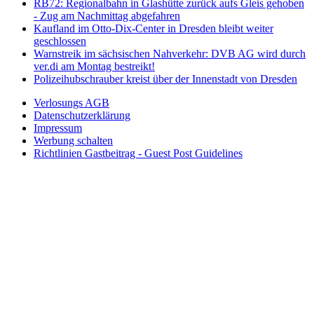
RB72: Regionalbahn in Glashütte zurück aufs Gleis gehoben
- Zug am Nachmittag abgefahren
Kaufland im Otto-Dix-Center in Dresden bleibt weiter
geschlossen
Warnstreik im sächsischen Nahverkehr: DVB AG wird durch
ver.di am Montag bestreikt!
Polizeihubschrauber kreist über der Innenstadt von Dresden
Verlosungs AGB
Datenschutzerklärung
Impressum
Werbung schalten
Richtlinien Gastbeitrag - Guest Post Guidelines