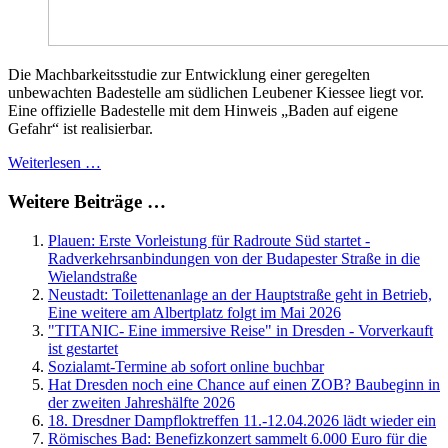
Die Machbarkeitsstudie zur Entwicklung einer geregelten
unbewachten Badestelle am südlichen Leubener Kiessee liegt vor.
Eine offizielle Badestelle mit dem Hinweis „Baden auf eigene
Gefahr“ ist realisierbar.
Weiterlesen …
Weitere Beiträge …
Plauen: Erste Vorleistung für Radroute Süd startet -
Radverkehrsanbindungen von der Budapester Straße in die
Wielandstraße
Neustadt: Toilettenanlage an der Hauptstraße geht in Betrieb,
Eine weitere am Albertplatz folgt im Mai 2026
"TITANIC- Eine immersive Reise" in Dresden - Vorverkauft
ist gestartet
Sozialamt-Termine ab sofort online buchbar
Hat Dresden noch eine Chance auf einen ZOB? Baubeginn in
der zweiten Jahreshälfte 2026
18. Dresdner Dampfloktreffen 11.-12.04.2026 lädt wieder ein
Römisches Bad: Benefizkonzert sammelt 6.000 Euro für die