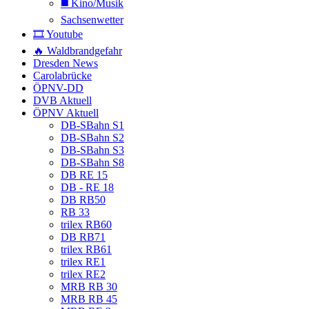
◼️ Kino/Musik
Sachsenwetter
🎞️ Youtube
🔥 Waldbrandgefahr
Dresden News
Carolabrücke
ÖPNV-DD
DVB Aktuell
ÖPNV Aktuell
DB-SBahn S1
DB-SBahn S2
DB-SBahn S3
DB-SBahn S8
DB RE 15
DB - RE 18
DB RB50
RB 33
trilex RB60
DB RB71
trilex RB61
trilex RE1
trilex RE2
MRB RB 30
MRB RB 45