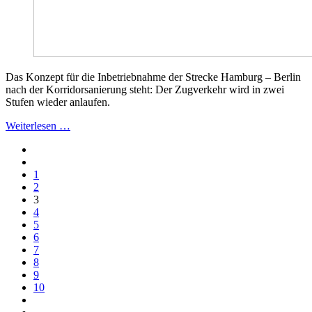
Das Konzept für die Inbetriebnahme der Strecke Hamburg – Berlin
nach der Korridorsanierung steht: Der Zugverkehr wird in zwei
Stufen wieder anlaufen.
Weiterlesen …
1
2
3
4
5
6
7
8
9
10