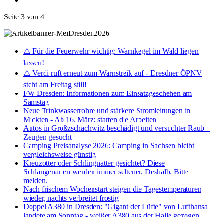
Seite 3 von 41
⚠️ Für die Feuerwehr wichtig: Warnkegel im Wald liegen
lassen!
⚠️ Verdi ruft erneut zum Warnstreik auf - Dresdner ÖPNV
steht am Freitag still!
FW Dresden: Informationen zum Einsatzgeschehen am
Samstag
Neue Trinkwasserrohre und stärkere Stromleitungen in
Mickten - Ab 16. März: starten die Arbeiten
Autos in Großzschachwitz beschädigt und versuchter Raub –
Zeugen gesucht
Camping Preisanalyse 2026: Camping in Sachsen bleibt
vergleichsweise günstig
Kreuzotter oder Schlingnatter gesichtet? Diese
Schlangenarten werden immer seltener. Deshalb: Bitte
melden.
Nach frischem Wochenstart steigen die Tagestemperaturen
wieder, nachts verbreitet frostig
Doppel A380 in Dresden: "Gigant der Lüfte" von Lufthansa
landete am Sonntag - weißer A380 aus der Halle gezogen