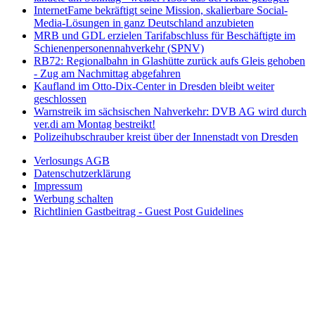
InternetFame bekräftigt seine Mission, skalierbare Social-
Media-Lösungen in ganz Deutschland anzubieten
MRB und GDL erzielen Tarifabschluss für Beschäftigte im
Schienenpersonennahverkehr (SPNV)
RB72: Regionalbahn in Glashütte zurück aufs Gleis gehoben
- Zug am Nachmittag abgefahren
Kaufland im Otto-Dix-Center in Dresden bleibt weiter
geschlossen
Warnstreik im sächsischen Nahverkehr: DVB AG wird durch
ver.di am Montag bestreikt!
Polizeihubschrauber kreist über der Innenstadt von Dresden
Verlosungs AGB
Datenschutzerklärung
Impressum
Werbung schalten
Richtlinien Gastbeitrag - Guest Post Guidelines