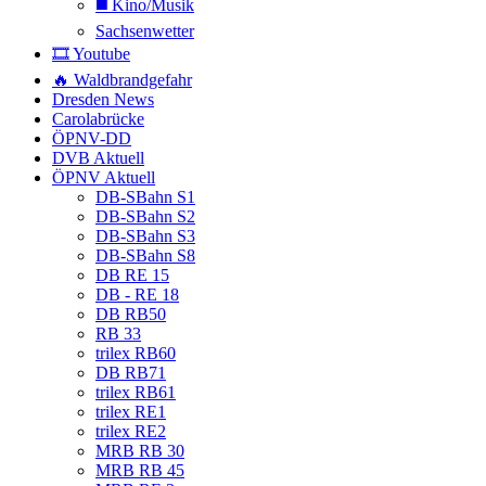
◼️ Kino/Musik
Sachsenwetter
🎞️ Youtube
🔥 Waldbrandgefahr
Dresden News
Carolabrücke
ÖPNV-DD
DVB Aktuell
ÖPNV Aktuell
DB-SBahn S1
DB-SBahn S2
DB-SBahn S3
DB-SBahn S8
DB RE 15
DB - RE 18
DB RB50
RB 33
trilex RB60
DB RB71
trilex RB61
trilex RE1
trilex RE2
MRB RB 30
MRB RB 45