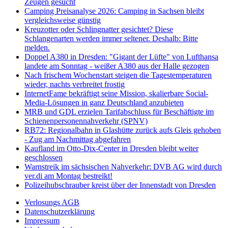
Zeugen gesucht
Camping Preisanalyse 2026: Camping in Sachsen bleibt
vergleichsweise günstig
Kreuzotter oder Schlingnatter gesichtet? Diese
Schlangenarten werden immer seltener. Deshalb: Bitte
melden.
Doppel A380 in Dresden: "Gigant der Lüfte" von Lufthansa
landete am Sonntag - weißer A380 aus der Halle gezogen
Nach frischem Wochenstart steigen die Tagestemperaturen
wieder, nachts verbreitet frostig
InternetFame bekräftigt seine Mission, skalierbare Social-
Media-Lösungen in ganz Deutschland anzubieten
MRB und GDL erzielen Tarifabschluss für Beschäftigte im
Schienenpersonennahverkehr (SPNV)
RB72: Regionalbahn in Glashütte zurück aufs Gleis gehoben
- Zug am Nachmittag abgefahren
Kaufland im Otto-Dix-Center in Dresden bleibt weiter
geschlossen
Warnstreik im sächsischen Nahverkehr: DVB AG wird durch
ver.di am Montag bestreikt!
Polizeihubschrauber kreist über der Innenstadt von Dresden
Verlosungs AGB
Datenschutzerklärung
Impressum