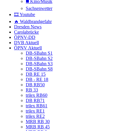
◼️ Kino/Musik
Sachsenwetter
🎞️ Youtube
🔥 Waldbrandgefahr
Dresden News
Carolabrücke
ÖPNV-DD
DVB Aktuell
ÖPNV Aktuell
DB-SBahn S1
DB-SBahn S2
DB-SBahn S3
DB-SBahn S8
DB RE 15
DB - RE 18
DB RB50
RB 33
trilex RB60
DB RB71
trilex RB61
trilex RE1
trilex RE2
MRB RB 30
MRB RB 45