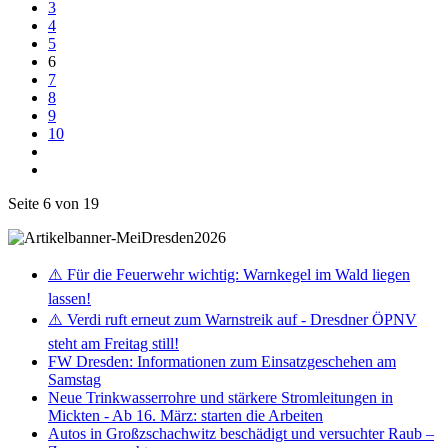
3
4
5
6
7
8
9
10
Seite 6 von 19
⚠️ Für die Feuerwehr wichtig: Warnkegel im Wald liegen
lassen!
⚠️ Verdi ruft erneut zum Warnstreik auf - Dresdner ÖPNV
steht am Freitag still!
FW Dresden: Informationen zum Einsatzgeschehen am
Samstag
Neue Trinkwasserrohre und stärkere Stromleitungen in
Mickten - Ab 16. März: starten die Arbeiten
Autos in Großzschachwitz beschädigt und versuchter Raub –