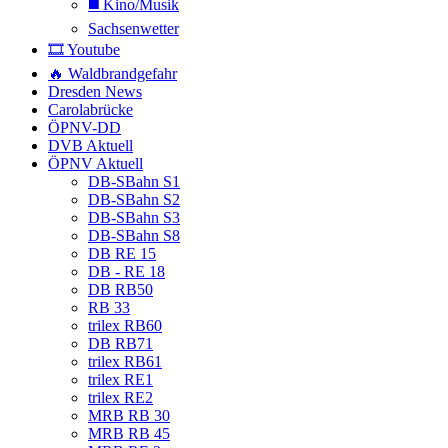
◼️ Kino/Musik
Sachsenwetter
🎞️ Youtube
🔥 Waldbrandgefahr
Dresden News
Carolabrücke
ÖPNV-DD
DVB Aktuell
ÖPNV Aktuell
DB-SBahn S1
DB-SBahn S2
DB-SBahn S3
DB-SBahn S8
DB RE 15
DB - RE 18
DB RB50
RB 33
trilex RB60
DB RB71
trilex RB61
trilex RE1
trilex RE2
MRB RB 30
MRB RB 45