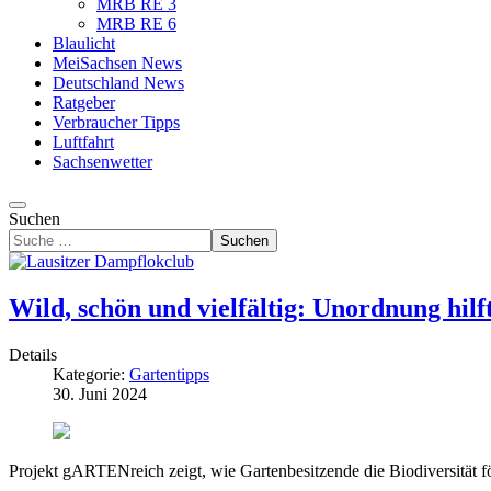
MRB RE 3
MRB RE 6
Blaulicht
MeiSachsen News
Deutschland News
Ratgeber
Verbraucher Tipps
Luftfahrt
Sachsenwetter
Suchen
Suchen
Wild, schön und vielfältig: Unordnung hilf
Details
Kategorie:
Gartentipps
30. Juni 2024
Projekt gARTENreich zeigt, wie Gartenbesitzende die Biodiversität 