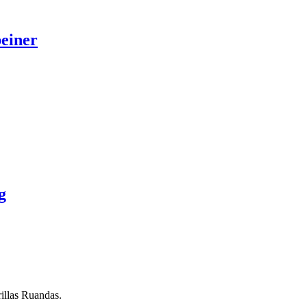
einer
g
illas Ruandas.