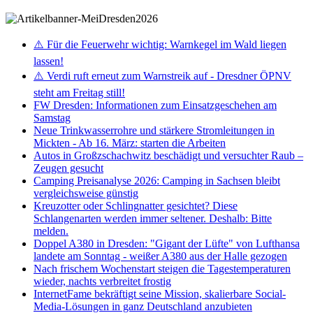
⚠️ Für die Feuerwehr wichtig: Warnkegel im Wald liegen
lassen!
⚠️ Verdi ruft erneut zum Warnstreik auf - Dresdner ÖPNV
steht am Freitag still!
FW Dresden: Informationen zum Einsatzgeschehen am
Samstag
Neue Trinkwasserrohre und stärkere Stromleitungen in
Mickten - Ab 16. März: starten die Arbeiten
Autos in Großzschachwitz beschädigt und versuchter Raub –
Zeugen gesucht
Camping Preisanalyse 2026: Camping in Sachsen bleibt
vergleichsweise günstig
Kreuzotter oder Schlingnatter gesichtet? Diese
Schlangenarten werden immer seltener. Deshalb: Bitte
melden.
Doppel A380 in Dresden: "Gigant der Lüfte" von Lufthansa
landete am Sonntag - weißer A380 aus der Halle gezogen
Nach frischem Wochenstart steigen die Tagestemperaturen
wieder, nachts verbreitet frostig
InternetFame bekräftigt seine Mission, skalierbare Social-
Media-Lösungen in ganz Deutschland anzubieten