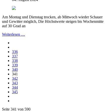
Am Montag und Dienstag trocken, ab Mittwoch wieder Schauer
und Gewitter möglich, Die Höchstwerte steigen bis Wochenmitte
auf 30 Grad an
Weiterlesen …
336
337
338
339
340
341
342
343
344
345
Seite 341 von 590