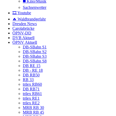
◼️ Kino/Musik
Sachsenwetter
🎞️ Youtube
🔥 Waldbrandgefahr
Dresden News
Carolabrücke
ÖPNV-DD
DVB Aktuell
ÖPNV Aktuell
DB-SBahn S1
DB-SBahn S2
DB-SBahn S3
DB-SBahn S8
DB RE 15
DB - RE 18
DB RB50
RB 33
trilex RB60
DB RB71
trilex RB61
trilex RE1
trilex RE2
MRB RB 30
MRB RB 45