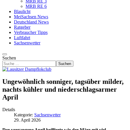
MRB RE 3
MRB RE 6
Blaulicht
MeiSachsen News
Deutschland News
Ratgeber
Verbraucher Tipps
Luftfahrt
Sachsenwetter
Suchen
Suchen
Ungewöhnlich sonniger, tagsüber milder,
nachts kühler und niederschlagsarmer
April
Details
Kategorie:
Sachsenwetter
29. April 2026
Der vergangene April brillierte wie der März mit viel