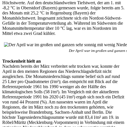
Höchstwerte. Auf den deutschlandweiten Tiefstwert, der am 1. mit
-8,2 °C in Oberstdorf (Bayern) gemessen wurde, folgte bereits am 5.
des Monats mit 25,2 °C in Regensburg (Bayern) der
Monatshöchstwert. Insgesamt zeichnete sich ein Nordost-Südwest-
Gefälle in der Temperaturverteilung ab. Während im Südwesten die
Monatsmitteltemperatur über 10 °C lag, war es im Nordosten im
Mittel etwa zwei Grad kühler.
Der April war im großen und ganzen 
Trockenheit hielt an
Nachdem bereits der März verbreitet sehr trocken war, konnte der
April in den meisten Regionen das Niederschlagsdefizit nicht
ausgleichen. Die Monatsniederschlags summe belief sich auf rund
25 Liter pro Quadratmeter (l/m²); das entspricht mit Blick auf die
Referenzperiode 1961 bis 1990 weniger als der Hälfte des
klimatologischen Solls (58 l/m²). Im Vergleich mit der aktuelleren
Referenzperiode 1991 bis 2020 (45 l/m²) ergab sich noch ein Defizit
von rund 44 Prozent (%). Am nassesten waren im April die
Regionen, die im März noch zu den trockensten gehörten, wie
beispielsweise Brandenburg, Sachsen-Anhalt und Berlin. Die
höchste Tagesniederschlagssumme wurde mit 83,4 l/m² am 19. in
Röbel/Müritz (Mecklenburg-Vorpommern) in Verbindung mit einem