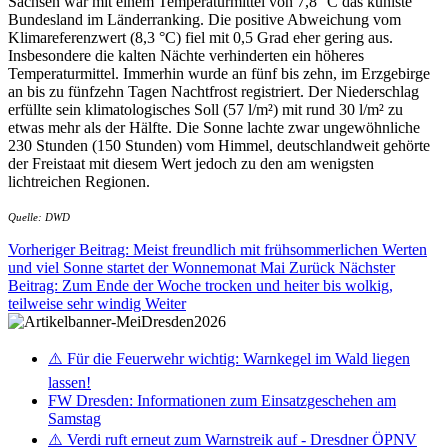
Sachsen war mit einem Temperaturmittel von 7,8 °C das kühlste
Bundesland im Länderranking. Die positive Abweichung vom
Klimareferenzwert (8,3 °C) fiel mit 0,5 Grad eher gering aus.
Insbesondere die kalten Nächte verhinderten ein höheres
Temperaturmittel. Immerhin wurde an fünf bis zehn, im Erzgebirge
an bis zu fünfzehn Tagen Nachtfrost registriert. Der Niederschlag
erfüllte sein klimatologisches Soll (57 l/m²) mit rund 30 l/m² zu
etwas mehr als der Hälfte. Die Sonne lachte zwar ungewöhnliche
230 Stunden (150 Stunden) vom Himmel, deutschlandweit gehörte
der Freistaat mit diesem Wert jedoch zu den am wenigsten
lichtreichen Regionen.
Quelle: DWD
Vorheriger Beitrag: Meist freundlich mit frühsommerlichen Werten
und viel Sonne startet der Wonnemonat Mai
Zurück
Nächster
Beitrag: Zum Ende der Woche trocken und heiter bis wolkig,
teilweise sehr windig
Weiter
⚠️ Für die Feuerwehr wichtig: Warnkegel im Wald liegen
lassen!
FW Dresden: Informationen zum Einsatzgeschehen am
Samstag
⚠️ Verdi ruft erneut zum Warnstreik auf - Dresdner ÖPNV