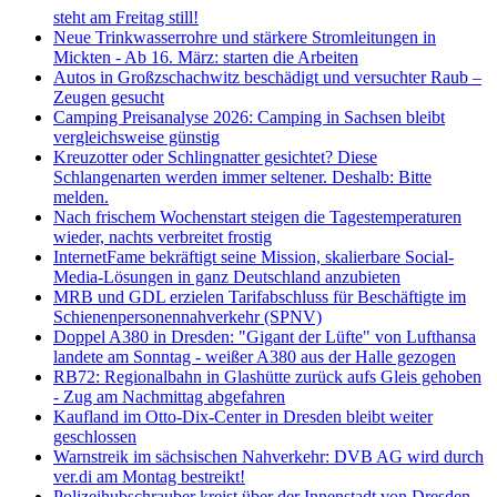
steht am Freitag still!
Neue Trinkwasserrohre und stärkere Stromleitungen in
Mickten - Ab 16. März: starten die Arbeiten
Autos in Großzschachwitz beschädigt und versuchter Raub –
Zeugen gesucht
Camping Preisanalyse 2026: Camping in Sachsen bleibt
vergleichsweise günstig
Kreuzotter oder Schlingnatter gesichtet? Diese
Schlangenarten werden immer seltener. Deshalb: Bitte
melden.
Nach frischem Wochenstart steigen die Tagestemperaturen
wieder, nachts verbreitet frostig
InternetFame bekräftigt seine Mission, skalierbare Social-
Media-Lösungen in ganz Deutschland anzubieten
MRB und GDL erzielen Tarifabschluss für Beschäftigte im
Schienenpersonennahverkehr (SPNV)
Doppel A380 in Dresden: "Gigant der Lüfte" von Lufthansa
landete am Sonntag - weißer A380 aus der Halle gezogen
RB72: Regionalbahn in Glashütte zurück aufs Gleis gehoben
- Zug am Nachmittag abgefahren
Kaufland im Otto-Dix-Center in Dresden bleibt weiter
geschlossen
Warnstreik im sächsischen Nahverkehr: DVB AG wird durch
ver.di am Montag bestreikt!
Polizeihubschrauber kreist über der Innenstadt von Dresden