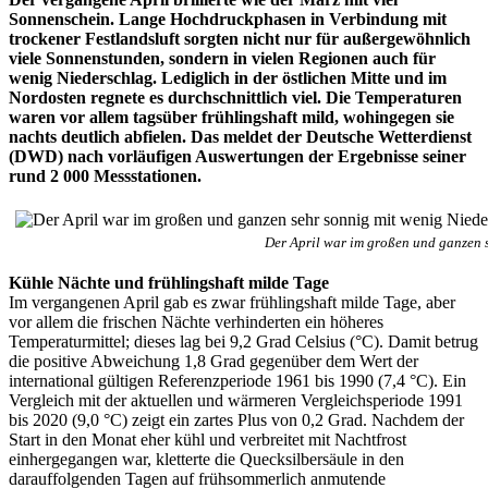
Sonnenschein. Lange Hochdruckphasen in Verbindung mit
trockener Festlandsluft sorgten nicht nur für außergewöhnlich
viele Sonnenstunden, sondern in vielen Regionen auch für
wenig Niederschlag. Lediglich in der östlichen Mitte und im
Nordosten regnete es durchschnittlich viel. Die Temperaturen
waren vor allem tagsüber frühlingshaft mild, wohingegen sie
nachts deutlich abfielen. Das meldet der Deutsche Wetterdienst
(DWD) nach vorläufigen Auswertungen der Ergebnisse seiner
rund 2 000 Messstationen.
Der April war im großen und ganzen 
Kühle Nächte und frühlingshaft milde Tage
Im vergangenen April gab es zwar frühlingshaft milde Tage, aber
vor allem die frischen Nächte verhinderten ein höheres
Temperaturmittel; dieses lag bei 9,2 Grad Celsius (°C). Damit betrug
die positive Abweichung 1,8 Grad gegenüber dem Wert der
international gültigen Referenzperiode 1961 bis 1990 (7,4 °C). Ein
Vergleich mit der aktuellen und wärmeren Vergleichsperiode 1991
bis 2020 (9,0 °C) zeigt ein zartes Plus von 0,2 Grad. Nachdem der
Start in den Monat eher kühl und verbreitet mit Nachtfrost
einhergegangen war, kletterte die Quecksilbersäule in den
darauffolgenden Tagen auf frühsommerlich anmutende