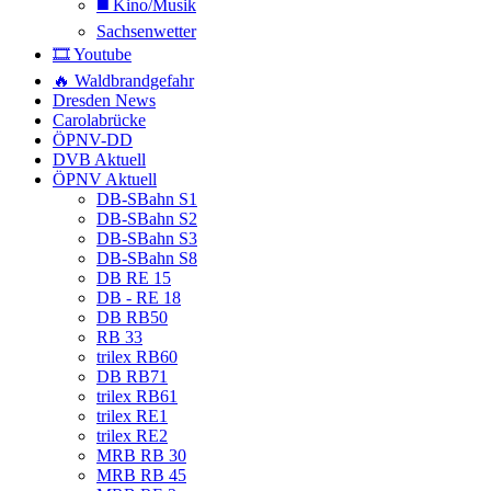
◼️ Kino/Musik
Sachsenwetter
🎞️ Youtube
🔥 Waldbrandgefahr
Dresden News
Carolabrücke
ÖPNV-DD
DVB Aktuell
ÖPNV Aktuell
DB-SBahn S1
DB-SBahn S2
DB-SBahn S3
DB-SBahn S8
DB RE 15
DB - RE 18
DB RB50
RB 33
trilex RB60
DB RB71
trilex RB61
trilex RE1
trilex RE2
MRB RB 30
MRB RB 45