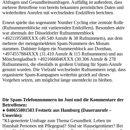
Abfragen und Gesundheitsumfragen. Auffällig ist außerdem, dass
mehrere Betroffene von bereits bekannten persönlichen Daten und
wiederholten Anrufen mit wechselnden Endziffern berichten.
Erneut spielte das sogenannte Number Cycling eine zentrale Rolle
(Rufnummernblöcke mit variierenden Endziffern). Besonders aktiv
war abermals der Düsseldorfer Rufnummernblock
+4921195588XXX (49.540 Anrufe & 38 Rufnummern), aus dem
mehrere der meistgemeldeten Spam-Nummern des Monats
stammen. Dahinter folgen ein Nummernblock aus Dornhan,
+4974557884XXX (31.410 Anrufe & 115 Rufnummern) und aus
Mönchengladbach +4921666846XXX (30.306 Anrufe & 278
Rufnummern), die ebenfalls in großem Umfang für Spam-Anrufe
genutzt wurden. Die Vielzahl wechselnder Rufnummern zeigt, dass
organisierte Spam-Kampagnen weiterhin gezielt auf dieses
Vorgehen setzen, um möglichst lange unentdeckt zu bleiben.
Die Spam-Telefonnummern im Juni und die Kommentare der
Betroffenen:
●
040655801583 Festnetz aus Hamburg (Daueranrufe –
Unseriös):
“KI-generierte Umfrage zum Thema Gesundheit. Leben im
Haushalt Personen mit Pflegegrad? Sind sie Hauseigentümer? Bei