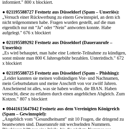
informiert." 800 x blockiert.
● 021195588727 Festnetz aus Düsseldorf (Spam – Unseriös):
„Versuch einer Rückwerbung zu einem Gewinnspiel, an dem ich
nicht teilgenommen habe. Fragen wurden gestellt, auf die man
eigentlich nur mit “Ja” oder “Nein” antworten konnte. Habe
aufgelegt." 676 x blockiert
● 021195589292 Festnetz aus Düsseldorf (Daueranrufe –
Unseriös):
„Es wird behauptet, man habe eine Lotterie-Teilnahme zu kündigen,
sonst müsste man 800 € Jahresgebühr bezahlen. Unterirdisch." 672
x blockiert
● 021195588725 Festnetz aus Düsseldorf (Spam – Phishing):
„Leider kannten sie meinen vollständigen Vor- und Nachnamen,
mein Geburtsdatum und meine Anschrift von vor zwölf Jahren.
Anscheinend ist alles, was sie haben wollen, die IBAN. Haben
versucht, diese zu erfahren durch einen angeblichen Abgleich. Zum
Kotzen." 807 x blockiert
● 00441615647042 Festnetz aus dem Vereinigten Königreich
(Spam – Gewinnspiel):
„Angeblich vom "Gesundheitsamt" mit 10 Fragen, die dringend zu
beantworten sind. Daueranrufe mit wechselnden Nummern.