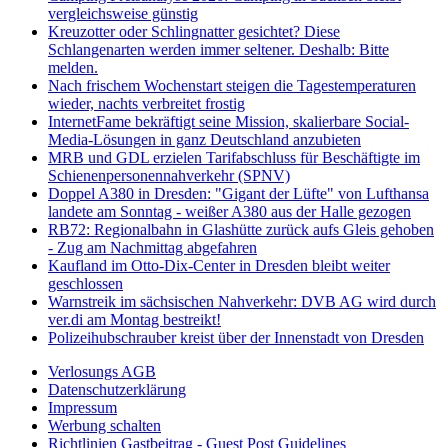
vergleichsweise günstig
Kreuzotter oder Schlingnatter gesichtet? Diese
Schlangenarten werden immer seltener. Deshalb: Bitte
melden.
Nach frischem Wochenstart steigen die Tagestemperaturen
wieder, nachts verbreitet frostig
InternetFame bekräftigt seine Mission, skalierbare Social-
Media-Lösungen in ganz Deutschland anzubieten
MRB und GDL erzielen Tarifabschluss für Beschäftigte im
Schienenpersonennahverkehr (SPNV)
Doppel A380 in Dresden: "Gigant der Lüfte" von Lufthansa
landete am Sonntag - weißer A380 aus der Halle gezogen
RB72: Regionalbahn in Glashütte zurück aufs Gleis gehoben
- Zug am Nachmittag abgefahren
Kaufland im Otto-Dix-Center in Dresden bleibt weiter
geschlossen
Warnstreik im sächsischen Nahverkehr: DVB AG wird durch
ver.di am Montag bestreikt!
Polizeihubschrauber kreist über der Innenstadt von Dresden
Verlosungs AGB
Datenschutzerklärung
Impressum
Werbung schalten
Richtlinien Gastbeitrag - Guest Post Guidelines