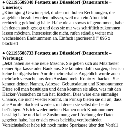
● 021195589348 Festnetz aus Düsseldorf (Daueranrufe –
Unseriös):
„Kündigung Gewinnspiel, drohen mit hohen Rechnungen, die
angeblich bezahlt werden müssen, weil man ein Abo nicht
rechtzeitig gekündigt hätte. Habe nie an sowas teilgenommen, habe
ich denen auch gesagt und dass sie mir was schriftlich zukommen
lassen möchten. Interessiert die nicht, rufen ständig weiter mit
wechselnden Endnummern an. Einfach ignorieren!!!" 895 x
blockiert
● 021195588733 Festnetz aus Düsseldorf (Daueranrufe –
Werbung):
„Jetzt haben sie eine neue Masche. Sie geben sich als Mitarbeiter
deiner Sparkasse oder Bank aus. Sie könnten dafür sorgen, dass ich
keine betrügerischen Anrufe mehr erhalte. Angeblich wurde auch
mehrfach versucht, aus dem Ausland mein Konto zu hacken. Sie
kennen deinen Namen, Adresse, Geburtsdatum und Kontonummer.
Diese soll man bestätigen und dann könnten sie alles, was mit den
Hacker-Versuchen zu tun hat, löschen. Dies wäre eine einmalige
Chance, die nicht wieder kommt. Im Prinzip bieten sie dir an, dass
alle Anrufe blockiert werden, mit denen sie selbst die Leute
belästigen. Als ich weder meinen Namen noch Kontonummer
bestätigt habe und keine Zustimmung zur Löschung der Daten
gegeben habe, hat er sich etwas beleidigt verabschiedet.
Vorsichtshalber habe ich noch meine Sparkasse über den Vorfall