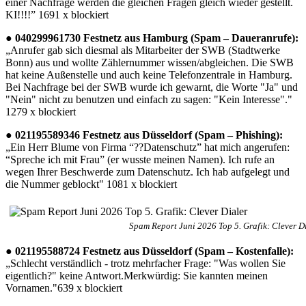
einer Nachfrage werden die gleichen Fragen gleich wieder gestellt.
KI!!!!” 1691 x blockiert
● 040299961730 Festnetz aus Hamburg (Spam – Daueranrufe):
„Anrufer gab sich diesmal als Mitarbeiter der SWB (Stadtwerke
Bonn) aus und wollte Zählernummer wissen/abgleichen. Die SWB
hat keine Außenstelle und auch keine Telefonzentrale in Hamburg.
Bei Nachfrage bei der SWB wurde ich gewarnt, die Worte "Ja" und
"Nein" nicht zu benutzen und einfach zu sagen: "Kein Interesse"."
1279 x blockiert
● 021195589346 Festnetz aus Düsseldorf (Spam – Phishing):
„Ein Herr Blume von Firma “??Datenschutz” hat mich angerufen:
“Spreche ich mit Frau” (er wusste meinen Namen). Ich rufe an
wegen Ihrer Beschwerde zum Datenschutz. Ich hab aufgelegt und
die Nummer geblockt" 1081 x blockiert
Spam Report Juni 2026 Top 5. Grafik: Clever D
● 021195588724 Festnetz aus Düsseldorf (Spam – Kostenfalle):
„Schlecht verständlich - trotz mehrfacher Frage: "Was wollen Sie
eigentlich?" keine Antwort.Merkwürdig: Sie kannten meinen
Vornamen."639 x blockiert