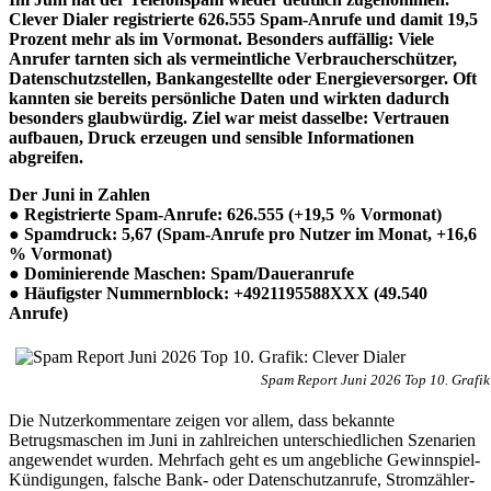
Clever Dialer registrierte 626.555 Spam-Anrufe und damit 19,5
Prozent mehr als im Vormonat. Besonders auffällig:
Viele
Anrufer tarnten sich als vermeintliche Verbraucherschützer,
Datenschutzstellen, Bankangestellte oder Energieversorger. Oft
kannten sie bereits persönliche Daten und wirkten dadurch
besonders glaubwürdig. Ziel war meist dasselbe: Vertrauen
aufbauen, Druck erzeugen und sensible Informationen
abgreifen.
Der Juni in Zahlen
● Registrierte Spam-Anrufe: 626.555 (+19,5 % Vormonat)
● Spamdruck: 5,67 (Spam-Anrufe pro Nutzer im Monat, +16,6
% Vormonat)
● Dominierende Maschen: Spam/Daueranrufe
● Häufigster Nummernblock: +4921195588XXX (49.540
Anrufe)
Spam Report Juni 2026 Top 10. Grafik
Die Nutzerkommentare zeigen vor allem, dass bekannte
Betrugsmaschen im Juni in zahlreichen unterschiedlichen Szenarien
angewendet wurden. Mehrfach geht es um angebliche Gewinnspiel-
Kündigungen, falsche Bank- oder Datenschutzanrufe, Stromzähler-