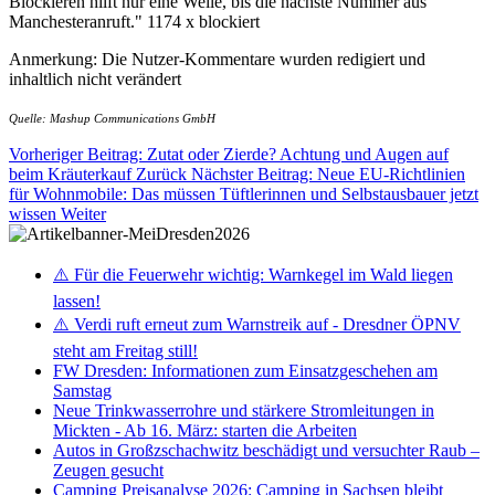
Blockieren hilft nur eine Weile, bis die nächste Nummer aus
Manchesteranruft." 1174 x blockiert
Anmerkung: Die Nutzer-Kommentare wurden redigiert und
inhaltlich nicht verändert
Quelle: Mashup Communications GmbH
Vorheriger Beitrag: Zutat oder Zierde? Achtung und Augen auf
beim Kräuterkauf
Zurück
Nächster Beitrag: Neue EU-Richtlinien
für Wohnmobile: Das müssen Tüftlerinnen und Selbstausbauer jetzt
wissen
Weiter
⚠️ Für die Feuerwehr wichtig: Warnkegel im Wald liegen
lassen!
⚠️ Verdi ruft erneut zum Warnstreik auf - Dresdner ÖPNV
steht am Freitag still!
FW Dresden: Informationen zum Einsatzgeschehen am
Samstag
Neue Trinkwasserrohre und stärkere Stromleitungen in
Mickten - Ab 16. März: starten die Arbeiten
Autos in Großzschachwitz beschädigt und versuchter Raub –
Zeugen gesucht
Camping Preisanalyse 2026: Camping in Sachsen bleibt