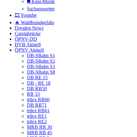
◼️ Kino/Musik
Sachsenwetter
🎞️ Youtube
🔥 Waldbrandgefahr
Dresden News
Carolabrücke
ÖPNV-DD
DVB Aktuell
ÖPNV Aktuell
DB-SBahn S1
DB-SBahn S2
DB-SBahn S3
DB-SBahn S8
DB RE 15
DB - RE 18
DB RB50
RB 33
trilex RB60
DB RB71
trilex RB61
trilex RE1
trilex RE2
MRB RB 30
MRB RB 45