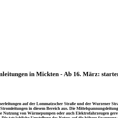
eitungen in Mickten - Ab 16. März: starte
sserleitungen auf der Lommatzscher Straße und der Wurzener St
e Stromleitungen in diesem Bereich aus. Die Mittelspannungsleitun
ie Nutzung von Wärmepumpen oder auch Elektrofahrzeugen gerec
. Die tatsächliche Umstellung des Netzes auf die höhere Spannung