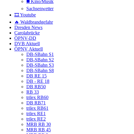
◼️ Kino/Musik
Sachsenwetter
🎞️ Youtube
🔥 Waldbrandgefahr
Dresden News
Carolabrücke
ÖPNV-DD
DVB Aktuell
ÖPNV Aktuell
DB-SBahn S1
DB-SBahn S2
DB-SBahn S3
DB-SBahn S8
DB RE 15
DB - RE 18
DB RB50
RB 33
trilex RB60
DB RB71
trilex RB61
trilex RE1
trilex RE2
MRB RB 30
MRB RB 45