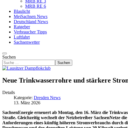
MRB RE 3
MRB RE 6
Blaulicht
MeiSachsen News
Deutschland News
Ratgeber
Verbraucher Tipps
Luftfahrt
Sachsenwetter
Suchen
Suchen
Neue Trinkwasserrohre und stärkere Stroml
Details
Kategorie:
Dresden News
13. März 2026
SachsenEnergie erneuert ab Montag, den 16. März die Trinkwa
Straße. Gleichzeitig wechselt der Netzbetreiber SachsenNetze di
Anforderungen eines künftig höheren Stromverbrauchs durch d
Durchmesser und der doppelten Leistung von 20 Kilovolt verlegt