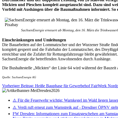
Mickten und Pieschen komplett ausgetauscht sind. Dazu sind we
Vorfeld mit Aushängen über die Baumaßnahmen informiert. So erfo
SachsenEnergie erneuert ab Montag, den 16. März die Trinkwasser
Einschränkungen und Umleitungen
Die Bauarbeiten auf der Lommatzscher und der Wurzener Straße find
komplett gesperrt und die Fahrbahn der Lommatzscher, des Dreyßigpl
erreichbar und die Zufahrt für Rettungsfahrzeuge bleibt gewährleist
SachsenEnergie die betreffenden Anwohnenden durch Aushänge.
Die Bushaltestelle „Mickten“ der Linie 64 wird während der Bauzei
Quelle: SachsenEnergie AG
Vorheriger Beitrag: Heiße Bauphase für Gewerbehof FairWerk Nord
⚠️ Für die Feuerwehr wichtig: Warnkegel im Wald liegen lasse
⚠️ Verdi ruft erneut zum Warnstreik auf - Dresdner ÖPNV steht 
FW Dresden: Informationen zum Einsatzgeschehen am Samsta