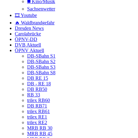
◼️ Kino/Musik
Sachsenwetter
🎞️ Youtube
🔥 Waldbrandgefahr
Dresden News
Carolabrücke
ÖPNV-DD
DVB Aktuell
ÖPNV Aktuell
DB-SBahn S1
DB-SBahn S2
DB-SBahn S3
DB-SBahn S8
DB RE 15
DB - RE 18
DB RB50
RB 33
trilex RB60
DB RB71
trilex RB61
trilex RE1
trilex RE2
MRB RB 30
MRB RB 45