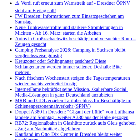
⚠️ Verdi ruft erneut zum Warnstreik auf - Dresdner ÖPNV
steht am Freitag still!
FW Dresden: Informationen zum Einsatzgeschehen am
Samstag
Neue Trinkwasserrohre und stärkere Stromleitungen in
Mickten - Ab 16. März: starten die Arbeiten
Autos in Großzschachwitz beschädigt und versuchter Raub –
Zeugen gesucht
Camping Preisanalyse 2026: Camping in Sachsen bleibt
vergleichsweise günstig
Kreuzotter oder Schlingnatter gesichtet? Diese
Schlangenarten werden immer seltener. Deshalb: Bitte
melden.
Nach frischem Wochenstart steigen die Tagestemperaturen
wieder, nachts verbreitet frostig
InternetFame bekräftigt seine Mission, skalierbare Social-
Media-Lösungen in ganz Deutschland anzubieten
MRB und GDL erzielen Tarifabschluss für Beschäftigte im
Schienenpersonennahverkehr (SPNV)
Doppel A380 in Dresden: "Gigant der Lüfte" von Lufthansa
landete am Sonntag - weißer A380 aus der Halle gezogen
RB72: Regionalbahn in Glashütte zurück aufs Gleis gehoben
- Zug am Nachmittag abgefahren
Kaufland im Otto-Dix-Center in Dresden bleibt weiter
geschlossen