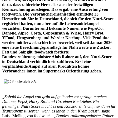
dazu, dass zahlreiche Hersteller aus der freiwilligen
Kennzeichnung aussteigen. Das ergab eine Auswertung von
foodwatch. Die Verbraucherorganisation ermittelte 33
Hersteller mit Sitz in Deutschland, die sich für den Nutri-Score
registriert hatten, nun aber auf die Lebensmittelampel
verzichten. Darunter sind bekannte Namen wie PepsiCo,
Danone, Alpro, Costa, Coppenrath & Wiese, Harry Brot,
YFood, Hengstenberg und Werder Ketchup. Viele Produkte
werden mittlerweile schlechter bewertet, weil seit Januar 2026
eine neue Berechnungsgrundlage für Nährwerte wie Zucker,
Fett und Salz gilt. foodwatch forderte
Bundesernährungsminister Alois Rainer auf, den Nutri-Score
in Deutschland verbindlich einzuführen. Erst eine
verpflichtende Ampel auf allen Produkten könne
Verbraucher:innen im Supermarkt Orientierung geben.
„Sobald die Ampel von grün auf gelb oder rot springt, machen
Danone, Pepsi, Harry Brot und Co. einen Rückzieher. Ein
freiwilliger Nutri-Score macht es den Konzernen leicht, nur dann für
Transparenz zu sorgen, wenn es ihnen in den Kram passt”
, sagte
Luise Molling von foodwatch.
„Bundesernährungsminister Rainer