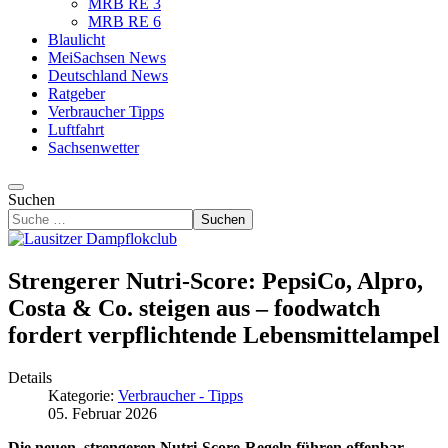
MRB RE 3
MRB RE 6
Blaulicht
MeiSachsen News
Deutschland News
Ratgeber
Verbraucher Tipps
Luftfahrt
Sachsenwetter
Suchen
Suchen
Strengerer Nutri-Score: PepsiCo, Alpro,
Costa & Co. steigen aus – foodwatch
fordert verpflichtende Lebensmittelampel
Details
Kategorie:
Verbraucher - Tipps
05. Februar 2026
Die neuen, strengeren Nutri-Score-Regeln führen offenbar