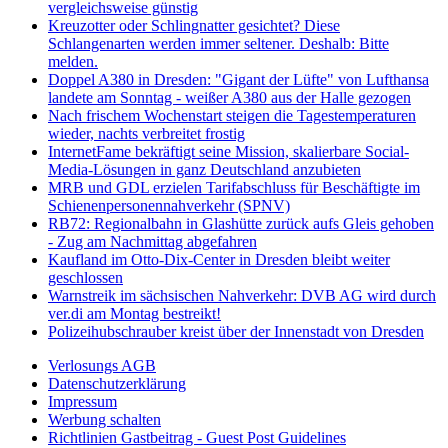
vergleichsweise günstig
Kreuzotter oder Schlingnatter gesichtet? Diese
Schlangenarten werden immer seltener. Deshalb: Bitte
melden.
Doppel A380 in Dresden: "Gigant der Lüfte" von Lufthansa
landete am Sonntag - weißer A380 aus der Halle gezogen
Nach frischem Wochenstart steigen die Tagestemperaturen
wieder, nachts verbreitet frostig
InternetFame bekräftigt seine Mission, skalierbare Social-
Media-Lösungen in ganz Deutschland anzubieten
MRB und GDL erzielen Tarifabschluss für Beschäftigte im
Schienenpersonennahverkehr (SPNV)
RB72: Regionalbahn in Glashütte zurück aufs Gleis gehoben
- Zug am Nachmittag abgefahren
Kaufland im Otto-Dix-Center in Dresden bleibt weiter
geschlossen
Warnstreik im sächsischen Nahverkehr: DVB AG wird durch
ver.di am Montag bestreikt!
Polizeihubschrauber kreist über der Innenstadt von Dresden
Verlosungs AGB
Datenschutzerklärung
Impressum
Werbung schalten
Richtlinien Gastbeitrag - Guest Post Guidelines