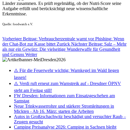
Länder zusammen. Es prüft regelmäßig, ob der Nutri-Score seine
Aufgabe erfüllt und berücksichtigt neue wissenschaftliche
Erkenntnisse.
Quelle: foodwatch e.V.
Vorheriger Beitrag: Verbraucherzentrale warnt vor Phishing: Wenn
der Chat-Bot zur Kasse bittet
Zurück
Nächster Beitrag: Salz – Mehr
als nur ein Gewürz: Die vielseitige Wunderwaffe für Gesundheit
und Genuss
Weiter
⚠️ Für die Feuerwehr wichtig: Warnkegel im Wald liegen
lassen!
⚠️ Verdi ruft erneut zum Warnstreik auf - Dresdner ÖPNV
steht am Freitag still!
FW Dresden: Informationen zum Einsatzgeschehen am
Samstag
Neue Trinkwasserrohre und stärkere Stromleitungen in
Mickten - Ab 16. März: starten die Arbeiten
Autos in Großzschachwitz beschädigt und versuchter Raub –
Zeugen gesucht
Camping Preisanalyse 2026: Camping in Sachsen bleibt