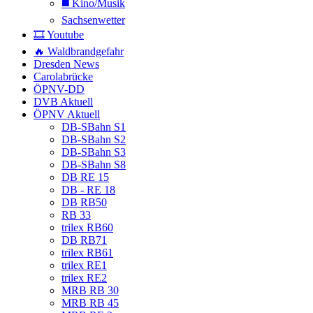
◼️ Kino/Musik
Sachsenwetter
🎞️ Youtube
🔥 Waldbrandgefahr
Dresden News
Carolabrücke
ÖPNV-DD
DVB Aktuell
ÖPNV Aktuell
DB-SBahn S1
DB-SBahn S2
DB-SBahn S3
DB-SBahn S8
DB RE 15
DB - RE 18
DB RB50
RB 33
trilex RB60
DB RB71
trilex RB61
trilex RE1
trilex RE2
MRB RB 30
MRB RB 45