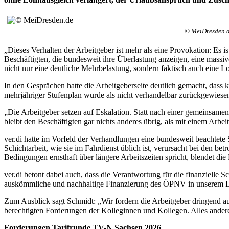
© MeiDresden.
„Dieses Verhalten der Arbeitgeber ist mehr als eine Provokation: Es is
Beschäftigten, die bundesweit ihre Überlastung anzeigen, eine massive
nicht nur eine deutliche Mehrbelastung, sondern faktisch auch eine 
In den Gesprächen hatte die Arbeitgeberseite deutlich gemacht, dass 
mehrjähriger Stufenplan wurde als nicht verhandelbar zurückgewiese
„Die Arbeitgeber setzen auf Eskalation. Statt nach einer gemeinsam
bleibt den Beschäftigten gar nichts anderes übrig, als mit einem Arbe
ver.di hatte im Vorfeld der Verhandlungen eine bundesweit beachtete 
Schichtarbeit, wie sie im Fahrdienst üblich ist, verursacht bei den b
Bedingungen ernsthaft über längere Arbeitszeiten spricht, blendet die
ver.di betont dabei auch, dass die Verantwortung für die finanzielle 
auskömmliche und nachhaltige Finanzierung des ÖPNV in unserem Land
Zum Ausblick sagt Schmidt: „Wir fordern die Arbeitgeber dringend au
berechtigten Forderungen der Kolleginnen und Kollegen. Alles andere 
Forderungen Tarifrunde TV-N Sachsen 2026