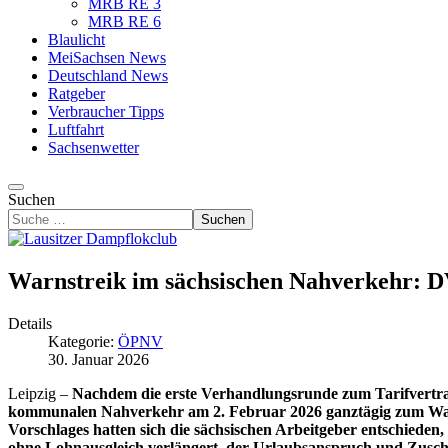
MRB RE 3
MRB RE 6
Blaulicht
MeiSachsen News
Deutschland News
Ratgeber
Verbraucher Tipps
Luftfahrt
Sachsenwetter
Suchen
Suchen
Warnstreik im sächsischen Nahverkehr: D
Details
Kategorie:
ÖPNV
30. Januar 2026
Leipzig –
Nachdem die erste Verhandlungsrunde zum Tarifvertrag 
kommunalen Nahverkehr am 2. Februar 2026 ganztägig zum Warnst
Vorschlages hatten sich die sächsischen Arbeitgeber entschieden
ohne Lohnausgleich verlängert, der Urlaubsanspruch und Zuschl