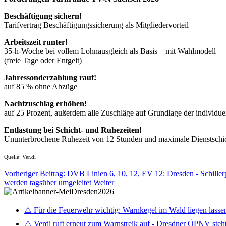
Beschäftigung sichern!
Tarifvertrag Beschäftigungssicherung als Mitgliedervorteil
Arbeitszeit runter!
35-h-Woche bei vollem Lohnausgleich als Basis – mit Wahlmodell
(freie Tage oder Entgelt)
Jahressonderzahlung rauf!
auf 85 % ohne Abzüge
Nachtzuschlag erhöhen!
auf 25 Prozent, außerdem alle Zuschläge auf Grundlage der individuel
Entlastung bei Schicht- und Ruhezeiten!
Ununterbrochene Ruhezeit von 12 Stunden und maximale Dienstsch
Quelle: Ver.di
Vorheriger Beitrag: DVB Linien 6, 10, 12, EV 12: Dresden - Schiller
werden tagsüber umgeleitet
Weiter
⚠️ Für die Feuerwehr wichtig: Warnkegel im Wald liegen lasse
⚠️ Verdi ruft erneut zum Warnstreik auf - Dresdner ÖPNV steht 