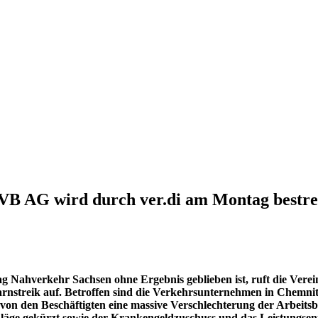
VB AG wird durch ver.di am Montag bestre
Nahverkehr Sachsen ohne Ergebnis geblieben ist, ruft die Vereint
reik auf. Betroffen sind die Verkehrsunternehmen in Chemnitz, 
, von den Beschäftigten eine massive Verschlechterung der Arbeits
äge gekürzt sowie der Krankengeldzuschuss und das Leistungsentg