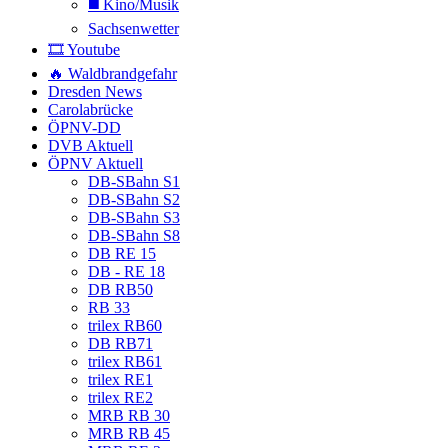
◼️ Kino/Musik
Sachsenwetter
🎞️ Youtube
🔥 Waldbrandgefahr
Dresden News
Carolabrücke
ÖPNV-DD
DVB Aktuell
ÖPNV Aktuell
DB-SBahn S1
DB-SBahn S2
DB-SBahn S3
DB-SBahn S8
DB RE 15
DB - RE 18
DB RB50
RB 33
trilex RB60
DB RB71
trilex RB61
trilex RE1
trilex RE2
MRB RB 30
MRB RB 45