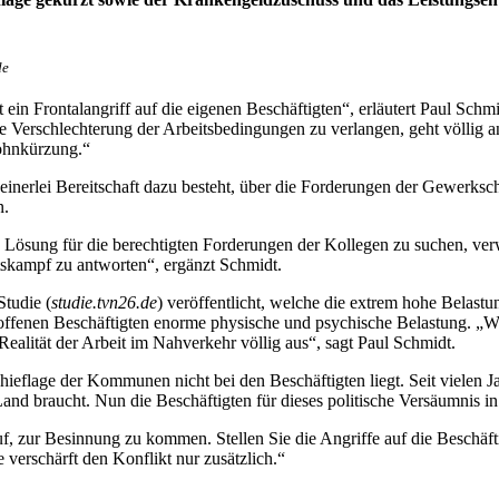
de
t ein Frontalangriff auf die eigenen Beschäftigten“, erläutert Paul Sch
 Verschlechterung der Arbeitsbedingungen zu verlangen, geht völlig an 
Lohnkürzung.“
keinerlei Bereitschaft dazu besteht, über die Forderungen der Gewerksc
n.
en Lösung für die berechtigten Forderungen der Kollegen zu suchen, v
itskampf zu antworten“, ergänzt Schmidt.
Studie (
studie.tvn26.de
) veröffentlicht, welche die extrem hohe Belast
etroffenen Beschäftigten enorme physische und psychische Belastung. „W
 Realität der Arbeit im Nahverkehr völlig aus“, sagt Paul Schmidt.
Schieflage der Kommunen nicht bei den Beschäftigten liegt. Seit vielen 
 braucht. Nun die Beschäftigten für dieses politische Versäumnis in 
f, zur Besinnung zu kommen. Stellen Sie die Angriffe auf die Beschäf
verschärft den Konflikt nur zusätzlich.“