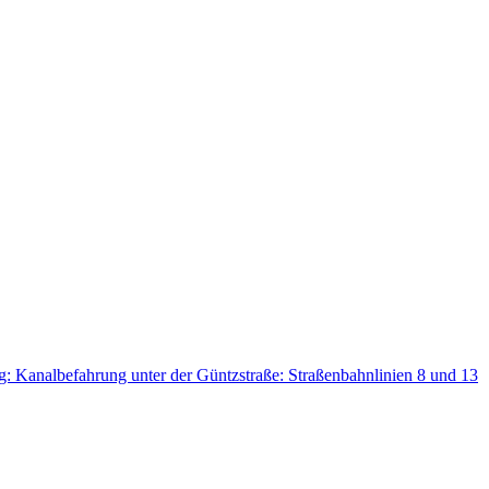
g: Kanalbefahrung unter der Güntzstraße: Straßenbahnlinien 8 und 13