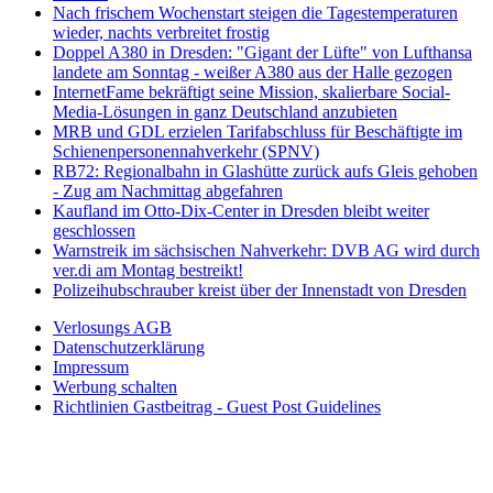
Nach frischem Wochenstart steigen die Tagestemperaturen
wieder, nachts verbreitet frostig
Doppel A380 in Dresden: "Gigant der Lüfte" von Lufthansa
landete am Sonntag - weißer A380 aus der Halle gezogen
InternetFame bekräftigt seine Mission, skalierbare Social-
Media-Lösungen in ganz Deutschland anzubieten
MRB und GDL erzielen Tarifabschluss für Beschäftigte im
Schienenpersonennahverkehr (SPNV)
RB72: Regionalbahn in Glashütte zurück aufs Gleis gehoben
- Zug am Nachmittag abgefahren
Kaufland im Otto-Dix-Center in Dresden bleibt weiter
geschlossen
Warnstreik im sächsischen Nahverkehr: DVB AG wird durch
ver.di am Montag bestreikt!
Polizeihubschrauber kreist über der Innenstadt von Dresden
Verlosungs AGB
Datenschutzerklärung
Impressum
Werbung schalten
Richtlinien Gastbeitrag - Guest Post Guidelines