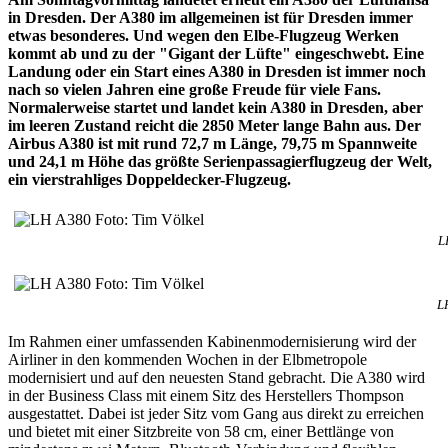
in Dresden. Der A380 im allgemeinen ist für Dresden immer
etwas besonderes. Und wegen den Elbe-Flugzeug Werken
kommt ab und zu der "Gigant der Lüfte" eingeschwebt. Eine
Landung oder ein Start eines A380 in Dresden ist immer noch
nach so vielen Jahren eine große Freude für viele Fans.
Normalerweise startet und landet kein A380 in Dresden, aber
im leeren Zustand reicht die 2850 Meter lange Bahn aus. Der
Airbus A380 ist mit rund 72,7 m Länge, 79,75 m Spannweite
und 24,1 m Höhe das größte Serienpassagierflugzeug der Welt,
ein vierstrahliges Doppeldecker-Flugzeug.
L
L
Im Rahmen einer umfassenden Kabinenmodernisierung wird der
Airliner in den kommenden Wochen in der Elbmetropole
modernisiert und auf den neuesten Stand gebracht. Die A380 wird
in der Business Class mit einem Sitz des Herstellers Thompson
ausgestattet. Dabei ist jeder Sitz vom Gang aus direkt zu erreichen
und bietet mit einer Sitzbreite von 58 cm, einer Bettlänge von