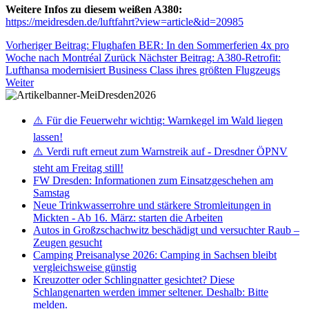
Weitere Infos zu diesem weißen A380:
https://meidresden.de/luftfahrt?view=article&id=20985
Vorheriger Beitrag: Flughafen BER: In den Sommerferien 4x pro
Woche nach Montréal
Zurück
Nächster Beitrag: A380-Retrofit:
Lufthansa modernisiert Business Class ihres größten Flugzeugs
Weiter
⚠️ Für die Feuerwehr wichtig: Warnkegel im Wald liegen
lassen!
⚠️ Verdi ruft erneut zum Warnstreik auf - Dresdner ÖPNV
steht am Freitag still!
FW Dresden: Informationen zum Einsatzgeschehen am
Samstag
Neue Trinkwasserrohre und stärkere Stromleitungen in
Mickten - Ab 16. März: starten die Arbeiten
Autos in Großzschachwitz beschädigt und versuchter Raub –
Zeugen gesucht
Camping Preisanalyse 2026: Camping in Sachsen bleibt
vergleichsweise günstig
Kreuzotter oder Schlingnatter gesichtet? Diese
Schlangenarten werden immer seltener. Deshalb: Bitte
melden.