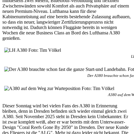
mindestens zwei Metern, Bluetooth-Verbindung und flexiblen
Zwischenwänden sowohl Komfort als auch Privatsphäre auf einem
neuen Premium-Niveau. Lufthansa kann für diese
Kabinenumrüstung auf eine bereits bestehende Zulassung aufbauen,
so dass ein neuer, langwieriger Zertifizierungsprozess nicht
notwendig ist. Dadurch können Fluggäste bereits in wenigen
Wochen die neue Business Class an Bord des Lufthansa A380
genießen.
L
Der A380 brauchte schon fas
A380 auf dem We
Dieser Sonntag wird bei vielen Fans des A380 in Erinnerung
bleiben, denn in Dresden befinden sich wieder einmal gleich zwei
A380. Seit November 2025 steht in Dresden kein Unbekannter. Er
ist zwar komplett weiß, aber er war bereits mit dem Unterwasser-
Design "Coral Reefs Gone By 2050" in Dresden. Der neue Kunde
des Fliegers ist die "ALG". Mehr ist dazu leider nicht bekannt. Die