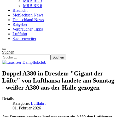
MRB RE 3
MRB RE 6
Blaulicht
MeiSachsen News
Deutschland News
Ratgeber
Verbraucher Tipps
Luftfahrt
Sachsenwetter
Suchen
Suchen
Doppel A380 in Dresden: "Gigant der
Lüfte" von Lufthansa landete am Sonntag
- weißer A380 aus der Halle gezogen
Details
Kategorie:
Luftfahrt
01. Februar 2026
Am Sonntagvormittag landetet erneut ein A380 der Lufthansa