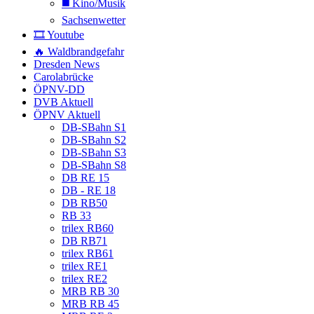
◼️ Kino/Musik
Sachsenwetter
🎞️ Youtube
🔥 Waldbrandgefahr
Dresden News
Carolabrücke
ÖPNV-DD
DVB Aktuell
ÖPNV Aktuell
DB-SBahn S1
DB-SBahn S2
DB-SBahn S3
DB-SBahn S8
DB RE 15
DB - RE 18
DB RB50
RB 33
trilex RB60
DB RB71
trilex RB61
trilex RE1
trilex RE2
MRB RB 30
MRB RB 45