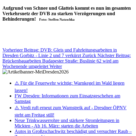
Aufgrund von Schnee und Glatteis kommt es nun im gesamten
Verkehrsnetz der DVB zu starken Verzögerungen und
Behinderungen!
Foto: Steffen Natzschka
Vorheriger Beitrag: DVB: Gleis und Fahrleitungsarbeiten in
Dresden Gorbitz - Linie 2 und 7 verkürzt
Zurück
Nächster Beitrag:
Brückenbauarbeiten Budapester Straße: Buslinie 62 wird am
Wochenende umgeleitet
Weiter
⚠️ Für die Feuerwehr wichtig: Warnkegel im Wald liegen
lassen!
FW Dresden: Informationen zum Einsatzgeschehen am
Samstag
⚠️ Verdi ruft erneut zum Warnstreik auf - Dresdner ÖPNV
steht am Freitag still!
Neue Trinkwasserrohre und stärkere Stromleitungen in
Mickten - Ab 16. März: starten die Arbeiten
Autos in Großzschachwitz beschädigt und versuchter Raub –