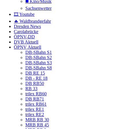
◼️ Kino/Musik
Sachsenwetter
🎞️ Youtube
🔥 Waldbrandgefahr
Dresden News
Carolabrücke
ÖPNV-DD
DVB Aktuell
ÖPNV Aktuell
DB-SBahn S1
DB-SBahn S2
DB-SBahn S3
DB-SBahn S8
DB RE 15
DB - RE 18
DB RB50
RB 33
trilex RB60
DB RB71
trilex RB61
trilex RE1
trilex RE2
MRB RB 30
MRB RB 45