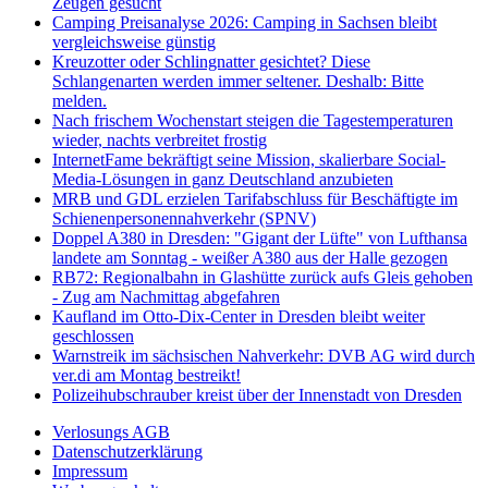
Zeugen gesucht
Camping Preisanalyse 2026: Camping in Sachsen bleibt
vergleichsweise günstig
Kreuzotter oder Schlingnatter gesichtet? Diese
Schlangenarten werden immer seltener. Deshalb: Bitte
melden.
Nach frischem Wochenstart steigen die Tagestemperaturen
wieder, nachts verbreitet frostig
InternetFame bekräftigt seine Mission, skalierbare Social-
Media-Lösungen in ganz Deutschland anzubieten
MRB und GDL erzielen Tarifabschluss für Beschäftigte im
Schienenpersonennahverkehr (SPNV)
Doppel A380 in Dresden: "Gigant der Lüfte" von Lufthansa
landete am Sonntag - weißer A380 aus der Halle gezogen
RB72: Regionalbahn in Glashütte zurück aufs Gleis gehoben
- Zug am Nachmittag abgefahren
Kaufland im Otto-Dix-Center in Dresden bleibt weiter
geschlossen
Warnstreik im sächsischen Nahverkehr: DVB AG wird durch
ver.di am Montag bestreikt!
Polizeihubschrauber kreist über der Innenstadt von Dresden
Verlosungs AGB
Datenschutzerklärung
Impressum