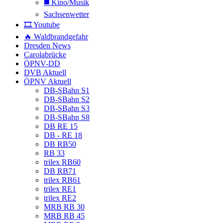
◼️ Kino/Musik
Sachsenwetter
🎞️ Youtube
🔥 Waldbrandgefahr
Dresden News
Carolabrücke
ÖPNV-DD
DVB Aktuell
ÖPNV Aktuell
DB-SBahn S1
DB-SBahn S2
DB-SBahn S3
DB-SBahn S8
DB RE 15
DB - RE 18
DB RB50
RB 33
trilex RB60
DB RB71
trilex RB61
trilex RE1
trilex RE2
MRB RB 30
MRB RB 45