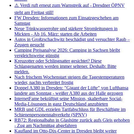
⚠️ Verdi ruft erneut zum Warnstreik auf - Dresdner ÖPNV
steht am Freitag still!
FW Dresden: Informationen zum Einsatzgeschehen am
Samstag
Neue Trinkwasserrohre und stärkere Stromleitungen in
Mickten - Ab 16. März: starten die Arbeiten
Autos in Großzschachwitz beschädigt und versuchter Raub –
Zeugen gesucht
Camping Preisanalyse 2026: Camping in Sachsen bleibt
vergleichsweise günstig
Kreuzotter oder Schlingnatter gesichtet? Diese
Schlangenarten werden immer seltener. Deshalb: Bitte
melden.
Nach frischem Wochenstart steigen die Tagestemperaturen
wieder, nachts verbreitet frostig
Doppel A380 in Dresden: "Gigant der Lüfte" von Lufthansa
landete am Sonntag - weißer A380 aus der Halle gezogen
InternetFame bekräftigt seine Mission, skalierbare Social-
Media-Lösungen in ganz Deutschland anzubieten
MRB und GDL erzielen Tarifabschluss für Beschäftigte im
Schienenpersonennahverkehr (SPNV)
RB72: Regionalbahn in Glashütte zurück aufs Gleis gehoben
- Zug am Nachmittag abgefahren
Kaufland im Otto-Dix-Center in Dresden bleibt weiter