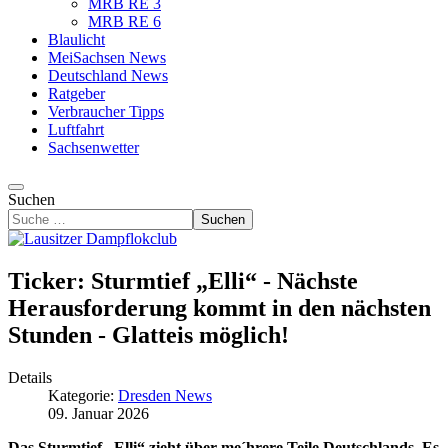
MRB RE 3
MRB RE 6
Blaulicht
MeiSachsen News
Deutschland News
Ratgeber
Verbraucher Tipps
Luftfahrt
Sachsenwetter
Suchen
Suchen
Ticker: Sturmtief „Elli“ - Nächste
Herausforderung kommt in den nächsten
Stunden - Glatteis möglich!
Details
Kategorie:
Dresden News
09. Januar 2026
Das Sturmtief „Elli“ zieht über me´hrere Teile Deutschlands. Es