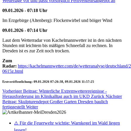
Wetterlage vor und passt vorsorglich Fernverkehrsangebot an
09.01.2026 - 07:18 Uhr
Im Erzgebirge (Altenberg): Flockenwirbel und böiger Wind
09.01.2026 - 07:14 Uhr
Laut dem Wetterradar von Kachelmannwetter ist in den nächsten
Stunden mit leichtem bis mäßigen Schneefall zu rechnen. In
Dresden ist es zur Zeit noch trocken.
Zum
Radar:
https://kachelmannwetter.com/de/wetteranalyse/deutschland
0615z.html
Erstveröffentlichung: 09.01.2026 07:26:38, 09.01.2026 11:57:25
Vorheriger Beitrag: Winterliche Extremwetterereignisse -
Herausforderung im Klinikalltag auch im UKD
Zurück
Nächster
Beitrag: Skulpturendepot Großer Garten Dresden baulich
fertiggestellt
Weiter
⚠️ Für die Feuerwehr wichtig: Warnkegel im Wald liegen
lassen!