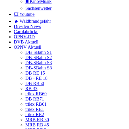
◼️ Kino/Musik
Sachsenwetter
🎞️ Youtube
🔥 Waldbrandgefahr
Dresden News
Carolabrücke
ÖPNV-DD
DVB Aktuell
ÖPNV Aktuell
DB-SBahn S1
DB-SBahn S2
DB-SBahn S3
DB-SBahn S8
DB RE 15
DB - RE 18
DB RB50
RB 33
trilex RB60
DB RB71
trilex RB61
trilex RE1
trilex RE2
MRB RB 30
MRB RB 45