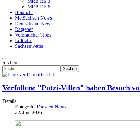
MRB RE 3
MRB RE 6
Blaulicht
MeiSachsen News
Deutschland News
Ratgeber
Verbraucher Tipps
Luftfahrt
Sachsenwetter
Suchen
Suchen
Verfallene "Putzi-Villen" haben Besuch 
Details
Kategorie:
Dresden News
22. Juni 2026