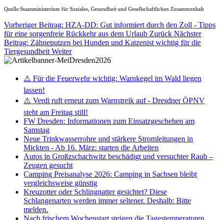
Quelle:Staatsministerium für Soziales, Gesundheit und Gesellschaftlichen Zusammenhalt
Vorheriger Beitrag: HZA-DD: Gut informiert durch den Zoll - Tipps
für eine sorgenfreie Rückkehr aus dem Urlaub
Zurück
Nächster
Beitrag: Zähneputzen bei Hunden und Katzenist wichtig für die
Tiergesundheit
Weiter
⚠️ Für die Feuerwehr wichtig: Warnkegel im Wald liegen
lassen!
⚠️ Verdi ruft erneut zum Warnstreik auf - Dresdner ÖPNV
steht am Freitag still!
FW Dresden: Informationen zum Einsatzgeschehen am
Samstag
Neue Trinkwasserrohre und stärkere Stromleitungen in
Mickten - Ab 16. März: starten die Arbeiten
Autos in Großzschachwitz beschädigt und versuchter Raub –
Zeugen gesucht
Camping Preisanalyse 2026: Camping in Sachsen bleibt
vergleichsweise günstig
Kreuzotter oder Schlingnatter gesichtet? Diese
Schlangenarten werden immer seltener. Deshalb: Bitte
melden.
Nach frischem Wochenstart steigen die Tagestemperaturen