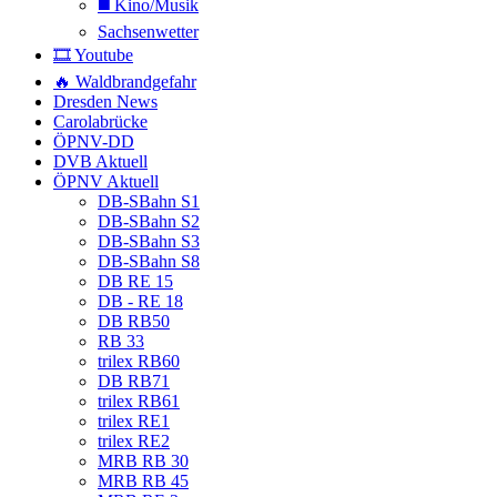
◼️ Kino/Musik
Sachsenwetter
🎞️ Youtube
🔥 Waldbrandgefahr
Dresden News
Carolabrücke
ÖPNV-DD
DVB Aktuell
ÖPNV Aktuell
DB-SBahn S1
DB-SBahn S2
DB-SBahn S3
DB-SBahn S8
DB RE 15
DB - RE 18
DB RB50
RB 33
trilex RB60
DB RB71
trilex RB61
trilex RE1
trilex RE2
MRB RB 30
MRB RB 45