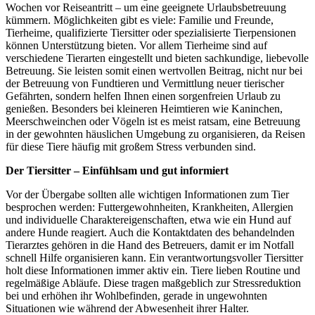
Wochen vor Reiseantritt – um eine geeignete Urlaubsbetreuung
kümmern. Möglichkeiten gibt es viele: Familie und Freunde,
Tierheime, qualifizierte Tiersitter oder spezialisierte Tierpensionen
können Unterstützung bieten. Vor allem Tierheime sind auf
verschiedene Tierarten eingestellt und bieten sachkundige, liebevolle
Betreuung. Sie leisten somit einen wertvollen Beitrag, nicht nur bei
der Betreuung von Fundtieren und Vermittlung neuer tierischer
Gefährten, sondern helfen Ihnen einen sorgenfreien Urlaub zu
genießen. Besonders bei kleineren Heimtieren wie Kaninchen,
Meerschweinchen oder Vögeln ist es meist ratsam, eine Betreuung
in der gewohnten häuslichen Umgebung zu organisieren, da Reisen
für diese Tiere häufig mit großem Stress verbunden sind.
Der Tiersitter – Einfühlsam und gut informiert
Vor der Übergabe sollten alle wichtigen Informationen zum Tier
besprochen werden: Futtergewohnheiten, Krankheiten, Allergien
und individuelle Charaktereigenschaften, etwa wie ein Hund auf
andere Hunde reagiert. Auch die Kontaktdaten des behandelnden
Tierarztes gehören in die Hand des Betreuers, damit er im Notfall
schnell Hilfe organisieren kann. Ein verantwortungsvoller Tiersitter
holt diese Informationen immer aktiv ein. Tiere lieben Routine und
regelmäßige Abläufe. Diese tragen maßgeblich zur Stressreduktion
bei und erhöhen ihr Wohlbefinden, gerade in ungewohnten
Situationen wie während der Abwesenheit ihrer Halter.