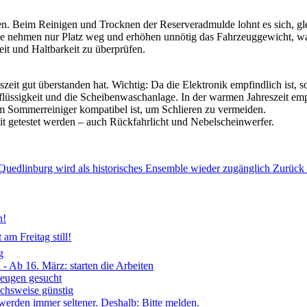
n. Beim Reinigen und Trocknen der Reserveradmulde lohnt es sich, gle
 sie nehmen nur Platz weg und erhöhen unnötig das Fahrzeuggewicht, was
it und Haltbarkeit zu überprüfen.
zeit gut überstanden hat. Wichtig: Da die Elektronik empfindlich ist, s
lflüssigkeit und die Scheibenwaschanlage. In der warmen Jahreszeit emp
 dem Sommerreiniger kompatibel ist, um Schlieren zu vermeiden.
eit getestet werden – auch Rückfahrlicht und Nebelscheinwerfer.
n Quedlinburg wird als historisches Ensemble wieder zugänglich
Zurück
n!
am Freitag still!
g
- Ab 16. März: starten die Arbeiten
Zeugen gesucht
ichsweise günstig
 werden immer seltener. Deshalb: Bitte melden.