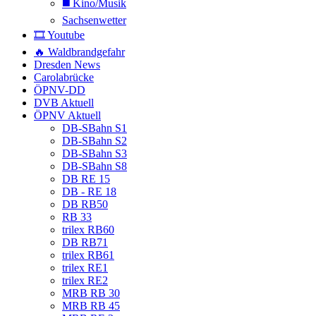
◼️ Kino/Musik
Sachsenwetter
🎞️ Youtube
🔥 Waldbrandgefahr
Dresden News
Carolabrücke
ÖPNV-DD
DVB Aktuell
ÖPNV Aktuell
DB-SBahn S1
DB-SBahn S2
DB-SBahn S3
DB-SBahn S8
DB RE 15
DB - RE 18
DB RB50
RB 33
trilex RB60
DB RB71
trilex RB61
trilex RE1
trilex RE2
MRB RB 30
MRB RB 45