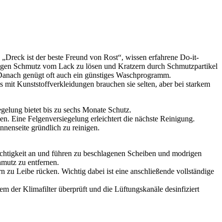
Dreck ist der beste Freund von Rost“, wissen erfahrene Do-it-
kigen Schmutz vom Lack zu lösen und Kratzern durch Schmutzpartikel
Danach genügt oft auch ein günstiges Waschprogramm.
mit Kunststoffverkleidungen brauchen sie selten, aber bei starkem
gelung bietet bis zu sechs Monate Schutz.
en. Eine Felgenversiegelung erleichtert die nächste Reinigung.
nenseite gründlich zu reinigen.
uchtigkeit an und führen zu beschlagenen Scheiben und modrigen
hmutz zu entfernen.
zu Leibe rücken. Wichtig dabei ist eine anschließende vollständige
m der Klimafilter überprüft und die Lüftungskanäle desinfiziert