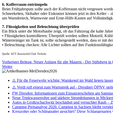
6. Kofferraum entrümpeln
Beim Frühjahrsputz sollte auch der Kofferraum nicht vergessen werde
Schneeketten, Skihalter oder Eiskratzer können jetzt in den Keller –
um Warndreieck, Warnweste und Erste-Hilfe-Kasten auf Vollständigke
7. Flüssigkeiten und Beleuchtung überprüfen
Ein Blick unter die Motorhaube zeigt, ob das Fahrzeug die kalte Jahres
• Flüssigkeiten kontrollieren: Überprüft werden sollten Motoröl, Küh
Winterreiniger im Tank ist, sollte sichergestellt werden, dass er mit
• Beleuchtung checken: Alle Lichter sollten auf ihre Funktionsfähigk
Quelle: ACV Automobil-Club Verkehr
Vorheriger Beitrag: Neuer Anfang für alte Mauern - Der Stiftsberg i
Weiter
⚠️ Für die Feuerwehr wichtig: Warnkegel im Wald liegen lasse
⚠️ Verdi ruft erneut zum Warnstreik auf - Dresdner ÖPNV steht 
FW Dresden: Informationen zum Einsatzgeschehen am Samsta
Neue Trinkwasserrohre und stärkere Stromleitungen in Mickten 
Autos in Großzschachwitz beschädigt und versuchter Raub – 
Camping Preisanalyse 2026: Camping in Sachsen bleibt vergle
Kreuzotter oder Schlingnatter gesichtet? Diese Schlangenarten