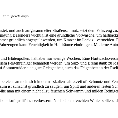
Foto: pexels ariyo
stet, und auch aufgesammelter Straßenschmutz setzt dem Fahrzeug zu. „
inigung.Besonders wichtig ist eine gründliche Vorwäsche, um hartnäc
immer gründlich abgespült werden, um Kratzer im Lack zu vermeiden. 
Fahrzeugen kann Feuchtigkeit in Hohlräume eindringen. Moderne Autos 
 und Blütenpollen, hält aber nur wenige Wochen. Eine Hartwachsversie
reiem Felgenreiniger behandelt werden, um Salz- und Bremsstaub zu lös
f Sommerräder eine gute Gelegenheit, auch das Felgenbett an der Radin
bereich sammeln sich in der nasskalten Jahreszeit oft Schmutz und Fe
um ist zunächst gründlich zu saugen, um Splitt und anderen festen Sc
lte man mit einem nicht allzu feuchten Schwamm und milden Reinigern 
 die Luftqualität zu verbessern. Nach einem feuchten Winter sollte zude