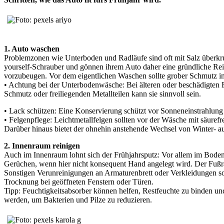
1. Auto waschen
Problemzonen wie Unterboden und Radläufe sind oft mit Salz überkru
yourself-Schrauber und gönnen ihrem Auto daher eine gründliche Re
vorzubeugen. Vor dem eigentlichen Waschen sollte grober Schmutz 
• Achtung bei der Unterbodenwäsche: Bei älteren oder beschädigten 
Schmutz oder freiliegenden Metallteilen kann sie sinnvoll sein.
• Lack schützen: Eine Konservierung schützt vor Sonneneinstrahlung
• Felgenpflege: Leichtmetallfelgen sollten vor der Wäsche mit säuref
Darüber hinaus bietet der ohnehin anstehende Wechsel von Winter- au
2. Innenraum reinigen
Auch im Innenraum lohnt sich der Frühjahrsputz: Vor allem im Boden
Gerüchen, wenn hier nicht konsequent Hand angelegt wird. Der Fußra
Sonstigen Verunreinigungen an Armaturenbrett oder Verkleidungen sol
Trocknung bei geöffneten Fenstern oder Türen.
Tipp: Feuchtigkeitsabsorber können helfen, Restfeuchte zu binden und
werden, um Bakterien und Pilze zu reduzieren.