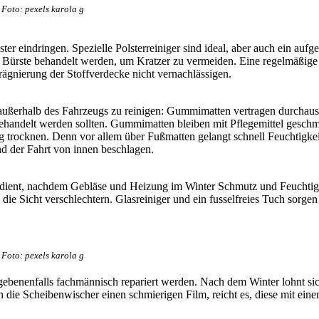
Foto: pexels karola g
ster eindringen. Spezielle Polsterreiniger sind ideal, aber auch ein au
er Bürste behandelt werden, um Kratzer zu vermeiden. Eine regelmäßige
ägnierung der Stoffverdecke nicht vernachlässigen.
 außerhalb des Fahrzeugs zu reinigen: Gummimatten vertragen durchau
behandelt werden sollten. Gummimatten bleiben mit Pflegemittel gesch
dig trocknen. Denn vor allem über Fußmatten gelangt schnell Feuchtig
d der Fahrt von innen beschlagen.
dient, nachdem Gebläse und Heizung im Winter Schmutz und Feuchtigk
g die Sicht verschlechtern. Glasreiniger und ein fusselfreies Tuch sorg
Foto: pexels karola g
gegebenenfalls fachmännisch repariert werden. Nach dem Winter lohnt s
n die Scheibenwischer einen schmierigen Film, reicht es, diese mit ein