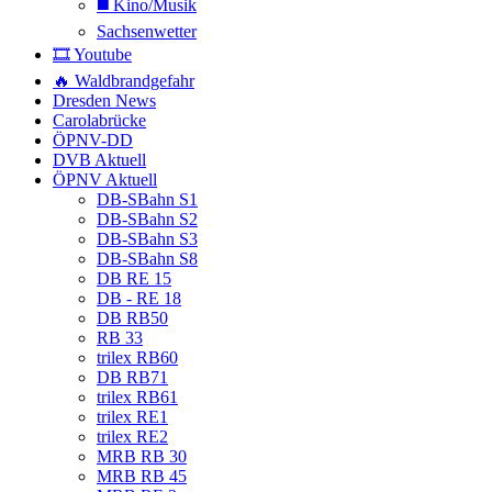
◼️ Kino/Musik
Sachsenwetter
🎞️ Youtube
🔥 Waldbrandgefahr
Dresden News
Carolabrücke
ÖPNV-DD
DVB Aktuell
ÖPNV Aktuell
DB-SBahn S1
DB-SBahn S2
DB-SBahn S3
DB-SBahn S8
DB RE 15
DB - RE 18
DB RB50
RB 33
trilex RB60
DB RB71
trilex RB61
trilex RE1
trilex RE2
MRB RB 30
MRB RB 45