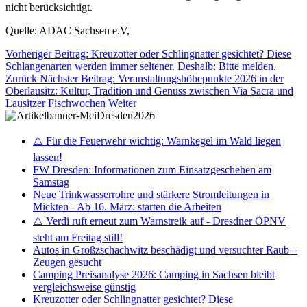
nicht berücksichtigt.
Quelle: ADAC Sachsen e.V,
Vorheriger Beitrag: Kreuzotter oder Schlingnatter gesichtet? Diese
Schlangenarten werden immer seltener. Deshalb: Bitte melden.
Zurück
Nächster Beitrag: Veranstaltungshöhepunkte 2026 in der
Oberlausitz: Kultur, Tradition und Genuss zwischen Via Sacra und
Lausitzer Fischwochen
Weiter
⚠️ Für die Feuerwehr wichtig: Warnkegel im Wald liegen
lassen!
FW Dresden: Informationen zum Einsatzgeschehen am
Samstag
Neue Trinkwasserrohre und stärkere Stromleitungen in
Mickten - Ab 16. März: starten die Arbeiten
⚠️ Verdi ruft erneut zum Warnstreik auf - Dresdner ÖPNV
steht am Freitag still!
Autos in Großzschachwitz beschädigt und versuchter Raub –
Zeugen gesucht
Camping Preisanalyse 2026: Camping in Sachsen bleibt
vergleichsweise günstig
Kreuzotter oder Schlingnatter gesichtet? Diese