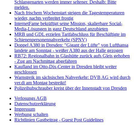
Schlangenarten werden immer seltener. Deshalb: Bitte
melden.
Nach frischem Wochenstart steigen die Tagestemperaturen
wieder, nachts verbreitet frostig
InternetFame bekräftigt seine Mission, skalierbare Social-
Media-Lösungen in ganz Deutschland anzubieten
MRB und GDL erzielen Tarifabschluss für Beschäftigte im
Schienenpersonennahverkehr (SPNV)
Doppel A380 in Dresden: "Gigant der Lüfte" von Lufthansa
landete am Sonntag - weißer A380 aus der Halle gezogen
RB72: Regionalbahn in Glashütte zurück aufs Gleis gehoben
- Zug am Nachmittag abgefahren
Kaufland im Otto-Dix-Center in Dresden bleibt weiter
geschlossen
Warnstreik im sächsischen Nahverkehr: DVB AG wird durch
ver.di am Montag bestreikt!
Polizeihubschrauber kreist über der Innenstadt von Dresden
Verlosungs AGB
Datenschutzerklärung
Impressum
Werbung schalten
Richtlinien Gastbeitrag - Guest Post Guidelines