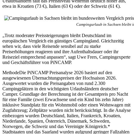
Urlaubsländern fällt das Preisniveau weiterhin deutlich höher aus,
etwa in Kroatien (73 €), Italien (63 €) oder der Schweiz (61 €).
Campingurlaub in Sachsen bleibt i
„Trotz moderater Preissteigerungen bleibt Deutschland im
europäischen Vergleich ein günstiges Campingland. Gleichzeitig
sehen wir, dass viele Reisende sensibel auf zu starke
Preiserhöhungen reagieren und ihre Aufenthaltsdauer oder ihr
Reiseziel entsprechend anpassen“, sagt Uwe Frers, Campingexperte
und Geschäftsführer von PiNCAMP.
MethodeDie PiNCAMP Preisanalyse 2026 basiert auf den
ausgewiesenen Übernachtungspreisen der Hochsaison 2026.
Ausgewertet wurden die Preisangaben von rund 2.300
Campingplätzen in den wichtigsten Urlaubsländern deutscher
Camper. Grundlage der Berechnung ist der Gesamtpreis pro Nacht
für eine Familie (zwei Erwachsene und ein Kind bis zehn Jahre)
inklusive Standplatz für ein Wohnmobil oder einen Wohnwagen mit
Zugfahrzeug; Zeltplätze wurden nicht berücksichtigt. In die Analyse
einbezogen wurden Deutschland, Italien, Frankreich, Kroatien,
Niederlande, Spanien, Österreich, Dänemark, Schweden,
Norwegen, die Schweiz und das Vereinigte Königreich.*
Stadtstaaten und das Saarland wurden aufgrund geringer Fallzahlen