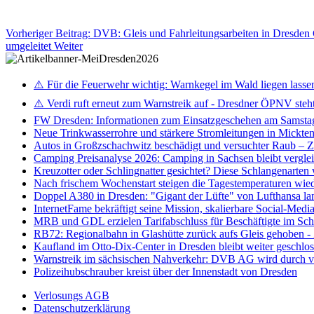
Vorheriger Beitrag: DVB: Gleis und Fahrleitungsarbeiten in Dresden 
umgeleitet
Weiter
⚠️ Für die Feuerwehr wichtig: Warnkegel im Wald liegen lasse
⚠️ Verdi ruft erneut zum Warnstreik auf - Dresdner ÖPNV steht 
FW Dresden: Informationen zum Einsatzgeschehen am Samsta
Neue Trinkwasserrohre und stärkere Stromleitungen in Mickten 
Autos in Großzschachwitz beschädigt und versuchter Raub – 
Camping Preisanalyse 2026: Camping in Sachsen bleibt vergle
Kreuzotter oder Schlingnatter gesichtet? Diese Schlangenarten
Nach frischem Wochenstart steigen die Tagestemperaturen wieder
Doppel A380 in Dresden: "Gigant der Lüfte" von Lufthansa la
InternetFame bekräftigt seine Mission, skalierbare Social-Med
MRB und GDL erzielen Tarifabschluss für Beschäftigte im S
RB72: Regionalbahn in Glashütte zurück aufs Gleis gehoben 
Kaufland im Otto-Dix-Center in Dresden bleibt weiter geschlo
Warnstreik im sächsischen Nahverkehr: DVB AG wird durch ve
Polizeihubschrauber kreist über der Innenstadt von Dresden
Verlosungs AGB
Datenschutzerklärung