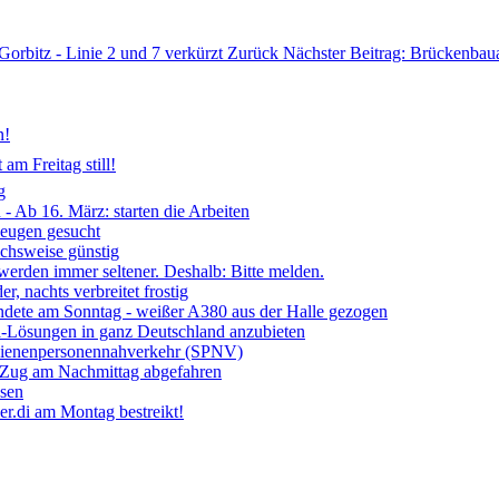
Gorbitz - Linie 2 und 7 verkürzt
Zurück
Nächster Beitrag: Brückenbau
n!
am Freitag still!
g
- Ab 16. März: starten die Arbeiten
Zeugen gesucht
ichsweise günstig
 werden immer seltener. Deshalb: Bitte melden.
, nachts verbreitet frostig
ndete am Sonntag - weißer A380 aus der Halle gezogen
ia-Lösungen in ganz Deutschland anzubieten
chienenpersonennahverkehr (SPNV)
- Zug am Nachmittag abgefahren
ssen
r.di am Montag bestreikt!