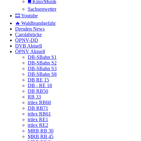
◼️ Kino/Musik
Sachsenwetter
🎞️ Youtube
🔥 Waldbrandgefahr
Dresden News
Carolabrücke
ÖPNV-DD
DVB Aktuell
ÖPNV Aktuell
DB-SBahn S1
DB-SBahn S2
DB-SBahn S3
DB-SBahn S8
DB RE 15
DB - RE 18
DB RB50
RB 33
trilex RB60
DB RB71
trilex RB61
trilex RE1
trilex RE2
MRB RB 30
MRB RB 45