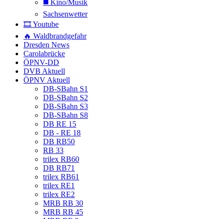
◼️ Kino/Musik
Sachsenwetter
🎞️ Youtube
🔥 Waldbrandgefahr
Dresden News
Carolabrücke
ÖPNV-DD
DVB Aktuell
ÖPNV Aktuell
DB-SBahn S1
DB-SBahn S2
DB-SBahn S3
DB-SBahn S8
DB RE 15
DB - RE 18
DB RB50
RB 33
trilex RB60
DB RB71
trilex RB61
trilex RE1
trilex RE2
MRB RB 30
MRB RB 45