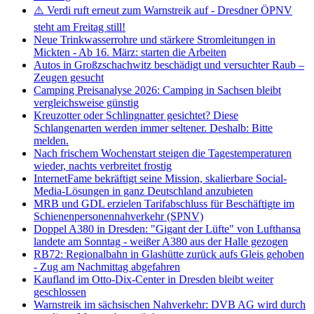
⚠️ Verdi ruft erneut zum Warnstreik auf - Dresdner ÖPNV
steht am Freitag still!
Neue Trinkwasserrohre und stärkere Stromleitungen in
Mickten - Ab 16. März: starten die Arbeiten
Autos in Großzschachwitz beschädigt und versuchter Raub –
Zeugen gesucht
Camping Preisanalyse 2026: Camping in Sachsen bleibt
vergleichsweise günstig
Kreuzotter oder Schlingnatter gesichtet? Diese
Schlangenarten werden immer seltener. Deshalb: Bitte
melden.
Nach frischem Wochenstart steigen die Tagestemperaturen
wieder, nachts verbreitet frostig
InternetFame bekräftigt seine Mission, skalierbare Social-
Media-Lösungen in ganz Deutschland anzubieten
MRB und GDL erzielen Tarifabschluss für Beschäftigte im
Schienenpersonennahverkehr (SPNV)
Doppel A380 in Dresden: "Gigant der Lüfte" von Lufthansa
landete am Sonntag - weißer A380 aus der Halle gezogen
RB72: Regionalbahn in Glashütte zurück aufs Gleis gehoben
- Zug am Nachmittag abgefahren
Kaufland im Otto-Dix-Center in Dresden bleibt weiter
geschlossen
Warnstreik im sächsischen Nahverkehr: DVB AG wird durch