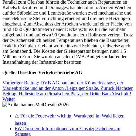
Parallel zum Gleisbau führten die Techniker auch Reparaturen an
Kabelschutzrohren und Drainageschächten durch. An den Weichen
auf der Stübelallee und Lennèstraße wurden zwei mechanische und
eine elektrische Stellvorrichtung erneuert und drei neue Heizungen
eingebaut. Zum Abschluss der Arbeiten wurde auf einer Fläche von
rund 1060 Quadratmetern neuer Deckenschluss für die Fahrbahn
aufgebracht und auf etwa 90 Quadratmetern Rollrasen verlegt. Trotz
der zwischenzeitlich heißen Temperaturen blieben die Bauarbeiter
exakt im Zeitplan. Gebaut wurde in zwei Schichten, teilweise auch
am Sonnabend. Die Kosten der Gleisreparatur betrugen rund 1,5
Millionen Euro. Sie wurden aus dem DVB-Budget zur laufenden
Instandhaltung der Infrastruktur bestritten.
Quelle:
Dresdner Verkehrsbetriebe AG
Vorheriger Beitrag: DVB AG baut auf der Könneritzstraße, der
Marienbrücke und an der Anton-/Leipziger Straße.
Zurück
Nächster
Beitrag: Haltestelle am Pirnaischen Platz, der Dritte Bau-Abschnitt!
Weiter
⚠️ Für die Feuerwehr wichtig: Warnkegel im Wald liegen
lassen!
FW Dresden: Informationen zum Einsatzgeschehen am
Samstag