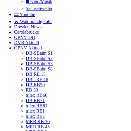
◼️ Kino/Musik
Sachsenwetter
🎞️ Youtube
🔥 Waldbrandgefahr
Dresden News
Carolabrücke
ÖPNV-DD
DVB Aktuell
ÖPNV Aktuell
DB-SBahn S1
DB-SBahn S2
DB-SBahn S3
DB-SBahn S8
DB RE 15
DB - RE 18
DB RB50
RB 33
trilex RB60
DB RB71
trilex RB61
trilex RE1
trilex RE2
MRB RB 30
MRB RB 45