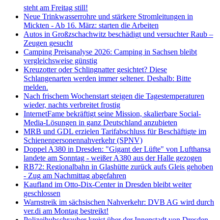
steht am Freitag still!
Neue Trinkwasserrohre und stärkere Stromleitungen in
Mickten - Ab 16. März: starten die Arbeiten
Autos in Großzschachwitz beschädigt und versuchter Raub –
Zeugen gesucht
Camping Preisanalyse 2026: Camping in Sachsen bleibt
vergleichsweise günstig
Kreuzotter oder Schlingnatter gesichtet? Diese
Schlangenarten werden immer seltener. Deshalb: Bitte
melden.
Nach frischem Wochenstart steigen die Tagestemperaturen
wieder, nachts verbreitet frostig
InternetFame bekräftigt seine Mission, skalierbare Social-
Media-Lösungen in ganz Deutschland anzubieten
MRB und GDL erzielen Tarifabschluss für Beschäftigte im
Schienenpersonennahverkehr (SPNV)
Doppel A380 in Dresden: "Gigant der Lüfte" von Lufthansa
landete am Sonntag - weißer A380 aus der Halle gezogen
RB72: Regionalbahn in Glashütte zurück aufs Gleis gehoben
- Zug am Nachmittag abgefahren
Kaufland im Otto-Dix-Center in Dresden bleibt weiter
geschlossen
Warnstreik im sächsischen Nahverkehr: DVB AG wird durch
ver.di am Montag bestreikt!
Polizeihubschrauber kreist über der Innenstadt von Dresden