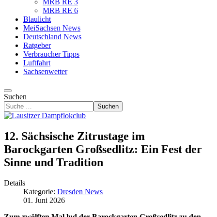
MRB RE 3
MRB RE 6
Blaulicht
MeiSachsen News
Deutschland News
Ratgeber
Verbraucher Tipps
Luftfahrt
Sachsenwetter
Suchen
Suchen
12. Sächsische Zitrustage im
Barockgarten Großsedlitz: Ein Fest der
Sinne und Tradition
Details
Kategorie:
Dresden News
01. Juni 2026
Zum zwölften Mal lud der Barockgarten Großsedlitz zu den