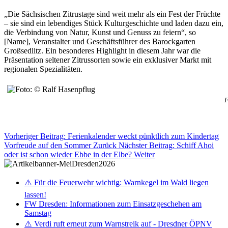
„Die Sächsischen Zitrustage sind weit mehr als ein Fest der Früchte
– sie sind ein lebendiges Stück Kulturgeschichte und laden dazu ein,
die Verbindung von Natur, Kunst und Genuss zu feiern“, so
[Name], Veranstalter und Geschäftsführer des Barockgarten
Großsedlitz. Ein besonderes Highlight in diesem Jahr war die
Präsentation seltener Zitrussorten sowie ein exklusiver Markt mit
regionalen Spezialitäten.
F
Vorheriger Beitrag: Ferienkalender weckt pünktlich zum Kindertag
Vorfreude auf den Sommer
Zurück
Nächster Beitrag: Schiff Ahoi
oder ist schon wieder Ebbe in der Elbe?
Weiter
⚠️ Für die Feuerwehr wichtig: Warnkegel im Wald liegen
lassen!
FW Dresden: Informationen zum Einsatzgeschehen am
Samstag
⚠️ Verdi ruft erneut zum Warnstreik auf - Dresdner ÖPNV