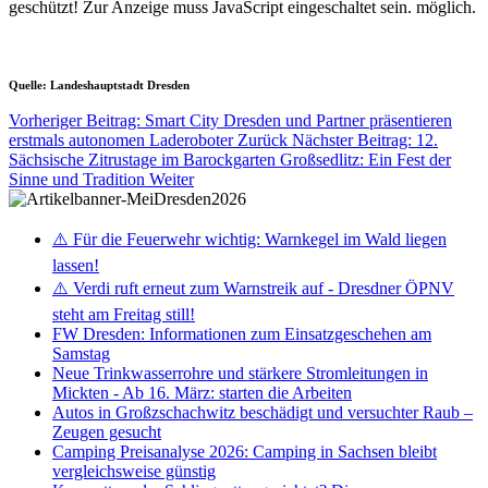
geschützt! Zur Anzeige muss JavaScript eingeschaltet sein.
möglich.
Quelle: Landeshauptstadt Dresden
Vorheriger Beitrag: Smart City Dresden und Partner präsentieren
erstmals autonomen Laderoboter
Zurück
Nächster Beitrag: 12.
Sächsische Zitrustage im Barockgarten Großsedlitz: Ein Fest der
Sinne und Tradition
Weiter
⚠️ Für die Feuerwehr wichtig: Warnkegel im Wald liegen
lassen!
⚠️ Verdi ruft erneut zum Warnstreik auf - Dresdner ÖPNV
steht am Freitag still!
FW Dresden: Informationen zum Einsatzgeschehen am
Samstag
Neue Trinkwasserrohre und stärkere Stromleitungen in
Mickten - Ab 16. März: starten die Arbeiten
Autos in Großzschachwitz beschädigt und versuchter Raub –
Zeugen gesucht
Camping Preisanalyse 2026: Camping in Sachsen bleibt
vergleichsweise günstig