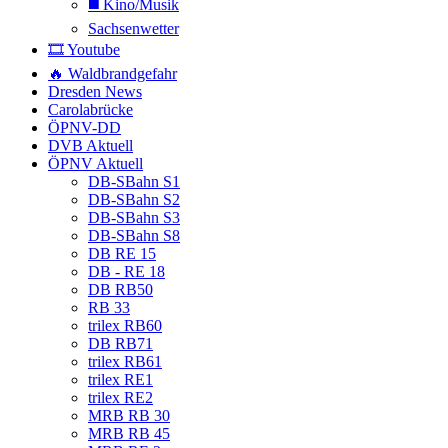
◼️ Kino/Musik
Sachsenwetter
🎞️ Youtube
🔥 Waldbrandgefahr
Dresden News
Carolabrücke
ÖPNV-DD
DVB Aktuell
ÖPNV Aktuell
DB-SBahn S1
DB-SBahn S2
DB-SBahn S3
DB-SBahn S8
DB RE 15
DB - RE 18
DB RB50
RB 33
trilex RB60
DB RB71
trilex RB61
trilex RE1
trilex RE2
MRB RB 30
MRB RB 45