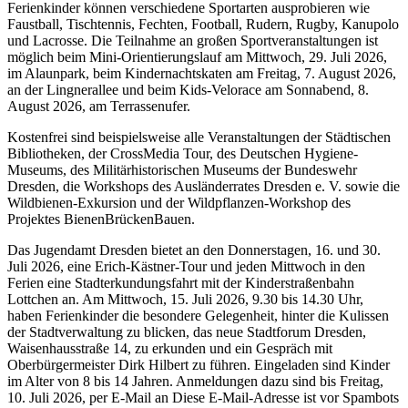
Ferienkinder können verschiedene Sportarten ausprobieren wie
Faustball, Tischtennis, Fechten, Football, Rudern, Rugby, Kanupolo
und Lacrosse. Die Teilnahme an großen Sportveranstaltungen ist
möglich beim Mini-Orientierungslauf am Mittwoch, 29. Juli 2026,
im Alaunpark, beim Kindernachtskaten am Freitag, 7. August 2026,
an der Lingnerallee und beim Kids-Velorace am Sonnabend, 8.
August 2026, am Terrassenufer.
Kostenfrei sind beispielsweise alle Veranstaltungen der Städtischen
Bibliotheken, der CrossMedia Tour, des Deutschen Hygiene-
Museums, des Militärhistorischen Museums der Bundeswehr
Dresden, die Workshops des Ausländerrates Dresden e. V. sowie die
Wildbienen-Exkursion und der Wildpflanzen-Workshop des
Projektes BienenBrückenBauen.
Das Jugendamt Dresden bietet an den Donnerstagen, 16. und 30.
Juli 2026, eine Erich-Kästner-Tour und jeden Mittwoch in den
Ferien eine Stadterkundungsfahrt mit der Kinderstraßenbahn
Lottchen an. Am Mittwoch, 15. Juli 2026, 9.30 bis 14.30 Uhr,
haben Ferienkinder die besondere Gelegenheit, hinter die Kulissen
der Stadtverwaltung zu blicken, das neue Stadtforum Dresden,
Waisenhausstraße 14, zu erkunden und ein Gespräch mit
Oberbürgermeister Dirk Hilbert zu führen. Eingeladen sind Kinder
im Alter von 8 bis 14 Jahren. Anmeldungen dazu sind bis Freitag,
10. Juli 2026, per E-Mail an
Diese E-Mail-Adresse ist vor Spambots