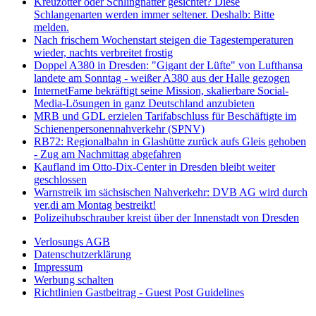
Kreuzotter oder Schlingnatter gesichtet? Diese
Schlangenarten werden immer seltener. Deshalb: Bitte
melden.
Nach frischem Wochenstart steigen die Tagestemperaturen
wieder, nachts verbreitet frostig
Doppel A380 in Dresden: "Gigant der Lüfte" von Lufthansa
landete am Sonntag - weißer A380 aus der Halle gezogen
InternetFame bekräftigt seine Mission, skalierbare Social-
Media-Lösungen in ganz Deutschland anzubieten
MRB und GDL erzielen Tarifabschluss für Beschäftigte im
Schienenpersonennahverkehr (SPNV)
RB72: Regionalbahn in Glashütte zurück aufs Gleis gehoben
- Zug am Nachmittag abgefahren
Kaufland im Otto-Dix-Center in Dresden bleibt weiter
geschlossen
Warnstreik im sächsischen Nahverkehr: DVB AG wird durch
ver.di am Montag bestreikt!
Polizeihubschrauber kreist über der Innenstadt von Dresden
Verlosungs AGB
Datenschutzerklärung
Impressum
Werbung schalten
Richtlinien Gastbeitrag - Guest Post Guidelines