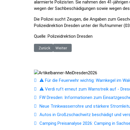
alarmierte Polizisten. Sie nahmen den 41-jährige
wegen der Sachbeschädigungen sowie wegen des 
Die Polizei sucht Zeugen, die Angaben zum Gesc
Polizeidirektion Dresden unter der Rufnummer (0
Quelle: Polizeidrektion Dresden
Vorheriger Beitrag: Menschen bedroht und Frau schlug
Nächster Beitrag: BPOLI BHL: Zehn Haftbefe
Zurück
Weiter
⚠️ Für die Feuerwehr wichtig: Warnkegel im Wald
⚠️ Verdi ruft erneut zum Warnstreik auf - Dres
FW Dresden: Informationen zum Einsatzgesc
Neue Trinkwasserrohre und stärkere Stromleitun
Autos in Großzschachwitz beschädigt und ver
Camping Preisanalyse 2026: Camping in Sachsen