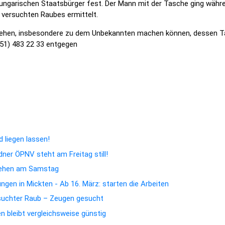
n ungarischen Staatsbürger fest. Der Mann mit der Tasche ging wäh
versuchten Raubes ermittelt.
hehen, insbesondere zu dem Unbekannten machen können, dessen Ta
351) 483 22 33 entgegen
 Frau – Polizei sucht Zeugen
hle vollstreckt
 liegen lassen!
dner ÖPNV steht am Freitag still!
hehen am Samstag
gen in Mickten - Ab 16. März: starten die Arbeiten
suchter Raub – Zeugen gesucht
 bleibt vergleichsweise günstig