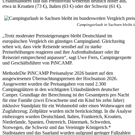
Urlaubsländern fällt das Preisniveau weiterhin deutlich höher aus,
etwa in Kroatien (73 €), Italien (63 €) oder der Schweiz (61 €).
Campingurlaub in Sachsen bleibt i
„Trotz moderater Preissteigerungen bleibt Deutschland im
europäischen Vergleich ein günstiges Campingland. Gleichzeitig
sehen wir, dass viele Reisende sensibel auf zu starke
Preiserhöhungen reagieren und ihre Aufenthaltsdauer oder ihr
Reiseziel entsprechend anpassen“, sagt Uwe Frers, Campingexperte
und Geschäftsführer von PiNCAMP.
MethodeDie PiNCAMP Preisanalyse 2026 basiert auf den
ausgewiesenen Übernachtungspreisen der Hochsaison 2026.
Ausgewertet wurden die Preisangaben von rund 2.300
Campingplätzen in den wichtigsten Urlaubsländern deutscher
Camper. Grundlage der Berechnung ist der Gesamtpreis pro Nacht
für eine Familie (zwei Erwachsene und ein Kind bis zehn Jahre)
inklusive Standplatz für ein Wohnmobil oder einen Wohnwagen mit
Zugfahrzeug; Zeltplätze wurden nicht berücksichtigt. In die Analyse
einbezogen wurden Deutschland, Italien, Frankreich, Kroatien,
Niederlande, Spanien, Österreich, Dänemark, Schweden,
Norwegen, die Schweiz und das Vereinigte Königreich.*
Stadtstaaten und das Saarland wurden aufgrund geringer Fallzahlen