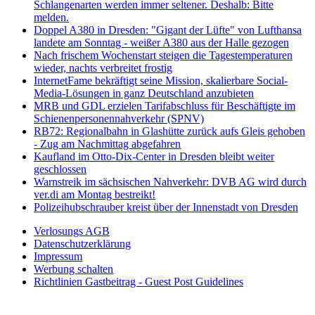
Schlangenarten werden immer seltener. Deshalb: Bitte
melden.
Doppel A380 in Dresden: "Gigant der Lüfte" von Lufthansa
landete am Sonntag - weißer A380 aus der Halle gezogen
Nach frischem Wochenstart steigen die Tagestemperaturen
wieder, nachts verbreitet frostig
InternetFame bekräftigt seine Mission, skalierbare Social-
Media-Lösungen in ganz Deutschland anzubieten
MRB und GDL erzielen Tarifabschluss für Beschäftigte im
Schienenpersonennahverkehr (SPNV)
RB72: Regionalbahn in Glashütte zurück aufs Gleis gehoben
- Zug am Nachmittag abgefahren
Kaufland im Otto-Dix-Center in Dresden bleibt weiter
geschlossen
Warnstreik im sächsischen Nahverkehr: DVB AG wird durch
ver.di am Montag bestreikt!
Polizeihubschrauber kreist über der Innenstadt von Dresden
Verlosungs AGB
Datenschutzerklärung
Impressum
Werbung schalten
Richtlinien Gastbeitrag - Guest Post Guidelines