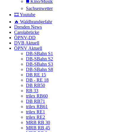
◼️ Kino/Musik
Sachsenwetter
🎞️ Youtube
🔥 Waldbrandgefahr
Dresden News
Carolabrücke
ÖPNV-DD
DVB Aktuell
ÖPNV Aktuell
DB-SBahn S1
DB-SBahn S2
DB-SBahn S3
DB-SBahn S8
DB RE 15
DB - RE 18
DB RB50
RB 33
trilex RB60
DB RB71
trilex RB61
trilex RE1
trilex RE2
MRB RB 30
MRB RB 45