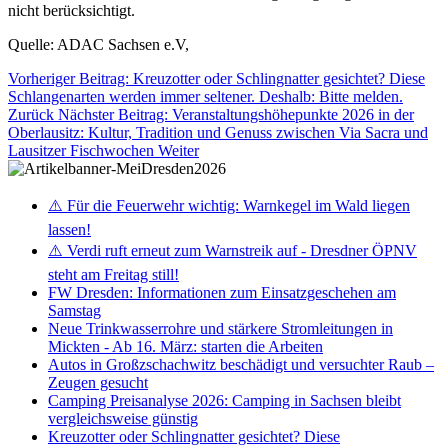
nicht berücksichtigt.
Quelle: ADAC Sachsen e.V,
Vorheriger Beitrag: Kreuzotter oder Schlingnatter gesichtet? Diese
Schlangenarten werden immer seltener. Deshalb: Bitte melden.
Zurück
Nächster Beitrag: Veranstaltungshöhepunkte 2026 in der
Oberlausitz: Kultur, Tradition und Genuss zwischen Via Sacra und
Lausitzer Fischwochen
Weiter
⚠️ Für die Feuerwehr wichtig: Warnkegel im Wald liegen
lassen!
⚠️ Verdi ruft erneut zum Warnstreik auf - Dresdner ÖPNV
steht am Freitag still!
FW Dresden: Informationen zum Einsatzgeschehen am
Samstag
Neue Trinkwasserrohre und stärkere Stromleitungen in
Mickten - Ab 16. März: starten die Arbeiten
Autos in Großzschachwitz beschädigt und versuchter Raub –
Zeugen gesucht
Camping Preisanalyse 2026: Camping in Sachsen bleibt
vergleichsweise günstig
Kreuzotter oder Schlingnatter gesichtet? Diese