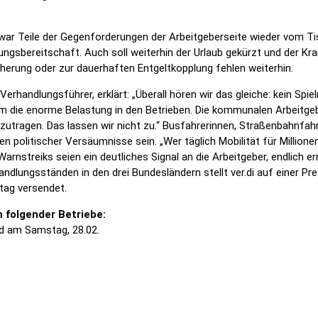
ar Teile der Gegenforderungen der Arbeitgeberseite wieder vom Ti
lungsbereitschaft. Auch soll weiterhin der Urlaub gekürzt und der 
erung oder zur dauerhaften Entgeltkopplung fehlen weiterhin.
Verhandlungsführer, erklärt: „Überall hören wir das gleiche: kein Sp
um die enorme Belastung in den Betrieben. Die kommunalen Arbeitgebe
tragen. Das lassen wir nicht zu.“ Busfahrerinnen, Straßenbahnfahr
en politischer Versäumnisse sein. „Wer täglich Mobilität für Millio
Warnstreiks seien ein deutliches Signal an die Arbeitgeber, endlich
handlungsständen in den drei Bundesländern stellt ver.di auf einer 
itag versendet.
 folgender Betriebe:
nd am Samstag, 28.02.