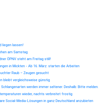
nd die Natur wacht aus dem Winterschlaf auf
llionen Euro in sichere Wege für Fußgänger und Radfahrer
 liegen lassen!
hehen am Samstag
dner ÖPNV steht am Freitag still!
gen in Mickten - Ab 16. März: starten die Arbeiten
suchter Raub – Zeugen gesucht
 bleibt vergleichsweise günstig
e Schlangenarten werden immer seltener. Deshalb: Bitte melden.
emperaturen wieder, nachts verbreitet frostig
rbare Social-Media-Lösungen in ganz Deutschland anzubieten