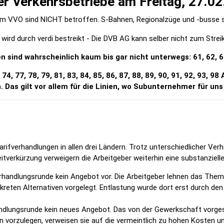
er Verkehrsbetriebe am Freitag, 27.0
m VVO sind NICHT betroffen. S-Bahnen, Regionalzüge und -busse sow
wird durch verdi bestreikt - Die DVB AG kann selber nicht zum Strei
n sind wahrscheinlich kaum bis gar nicht unterwegs: 61, 62, 63
 74, 77, 78, 79, 81, 83, 84, 85, 86, 87, 88, 89, 90, 91, 92, 93, 98
. Das gilt vor allem für die Linien, wo Subunternehmer für uns
ifverhandlungen in allen drei Ländern. Trotz unterschiedlicher Verha
tverkürzung verweigern die Arbeitgeber weiterhin eine substanziel
rhandlungsrunde kein Angebot vor. Die Arbeitgeber lehnen das Them
reten Alternativen vorgelegt. Entlastung wurde dort erst durch den
ndlungsrunde kein neues Angebot. Das von der Gewerkschaft vorgesc
 vorzulegen, verweisen sie auf die vermeintlich zu hohen Kosten un