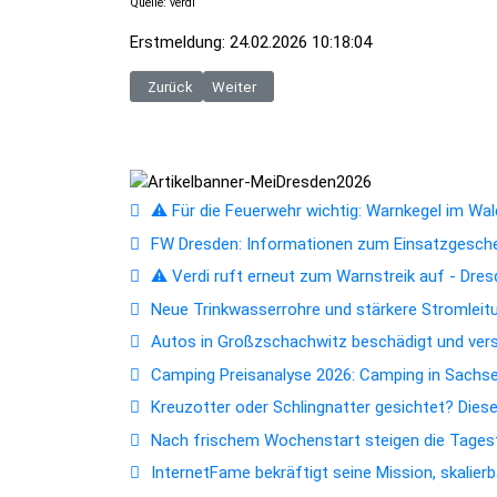
Quelle: verdi
Erstmeldung: 24.02.2026 10:18:04
Vorheriger Beitrag: Der Frühling hält langsam Einzug u
Nächster Beitrag: Dresden investiert 8,4 Mi
Zurück
Weiter
⚠️ Für die Feuerwehr wichtig: Warnkegel im Wald
FW Dresden: Informationen zum Einsatzgesc
⚠️ Verdi ruft erneut zum Warnstreik auf - Dres
Neue Trinkwasserrohre und stärkere Stromleitun
Autos in Großzschachwitz beschädigt und ver
Camping Preisanalyse 2026: Camping in Sachsen
Kreuzotter oder Schlingnatter gesichtet? Dies
Nach frischem Wochenstart steigen die Tagest
InternetFame bekräftigt seine Mission, skalie