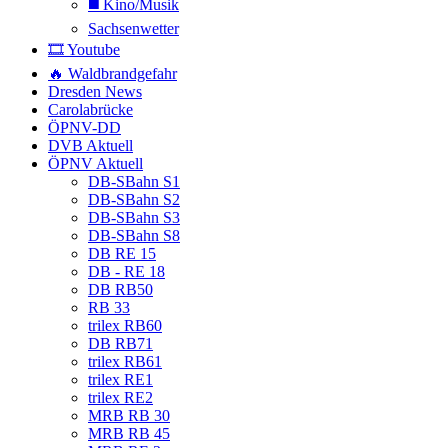
◼️ Kino/Musik
Sachsenwetter
🎞️ Youtube
🔥 Waldbrandgefahr
Dresden News
Carolabrücke
ÖPNV-DD
DVB Aktuell
ÖPNV Aktuell
DB-SBahn S1
DB-SBahn S2
DB-SBahn S3
DB-SBahn S8
DB RE 15
DB - RE 18
DB RB50
RB 33
trilex RB60
DB RB71
trilex RB61
trilex RE1
trilex RE2
MRB RB 30
MRB RB 45