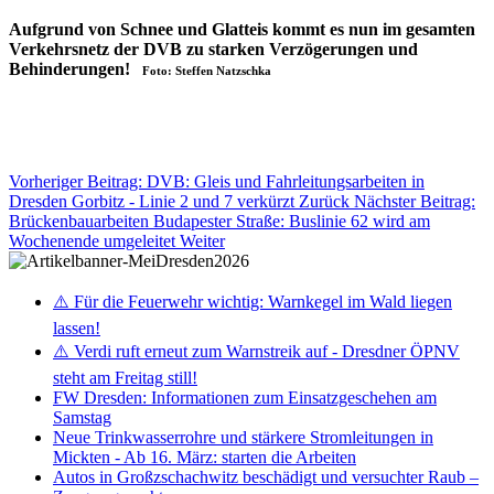
Aufgrund von Schnee und Glatteis kommt es nun im gesamten
Verkehrsnetz der DVB zu starken Verzögerungen und
Behinderungen!
Foto: Steffen Natzschka
Vorheriger Beitrag: DVB: Gleis und Fahrleitungsarbeiten in
Dresden Gorbitz - Linie 2 und 7 verkürzt
Zurück
Nächster Beitrag:
Brückenbauarbeiten Budapester Straße: Buslinie 62 wird am
Wochenende umgeleitet
Weiter
⚠️ Für die Feuerwehr wichtig: Warnkegel im Wald liegen
lassen!
⚠️ Verdi ruft erneut zum Warnstreik auf - Dresdner ÖPNV
steht am Freitag still!
FW Dresden: Informationen zum Einsatzgeschehen am
Samstag
Neue Trinkwasserrohre und stärkere Stromleitungen in
Mickten - Ab 16. März: starten die Arbeiten
Autos in Großzschachwitz beschädigt und versuchter Raub –