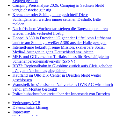
Zeugen gesucht
Camping Preisanalyse 2026: Camping in Sachsen bleibt
vergleichsweise günstig
Kreuzotter oder Schlingnatter gesichtet? Diese
Schlangenarten werden immer seltener. Deshalb: Bitte
melden.
Nach frischem Wochenstart steigen die Tagestemperaturen
wieder, nachts verbreitet frostig
Doppel A380 in Dresden: "Gigant der Lüfte" von Lufthansa
landete am Sonntag - weißer A380 aus der Halle gezogen
InternetFame bekräftigt seine Mission, skalierbare Social-
Media-Lösungen in ganz Deutschland anzubieten
MRB und GDL erzielen Tarifabschluss für Beschäftigte im
Schienenpersonennahverkehr (SPNV)
RB72: Regionalbahn in Glashütte zurück aufs Gleis gehoben
- Zug am Nachmittag abgefahren
Kaufland im Otto-Dix-Center in Dresden bleibt weiter
geschlossen
Warnstreik im sächsischen Nahverkehr: DVB AG wird durch
ver.di am Montag bestreikt!
Polizeihubschrauber kreist über der Innenstadt von Dresden
Verlosungs AGB
Datenschutzerklärung
Impressum