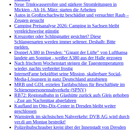
Neue Trinkwasserrohre und stärkere Stromleitungen in
Mickten - Ab 16. März: starten die Arbeiten
Autos in Großzschachwitz beschädigt und versuchter Raub –
Zeugen gesucht
Camping Preisanalyse 2026: Camping in Sachsen bleibt
vergleichsweise günstig
Kreuzotter oder Schlingnatter gesichtet? Diese
Schlangenarten werden immer seltener. Deshalb: Bitte
melden.
Doppel A380 in Dresden: "Gigant der Lüfte" von Lufthansa
landete am Sonntag - weißer A380 aus der Halle gezogen
Nach frischem Wochenstart steigen die Tagestemperaturen
wieder, nachts verbreitet frostig
InternetFame bekräftigt seine Mission, skalierbare Social-
Media-Lösungen in ganz Deutschland anzubieten
MRB und GDL erzielen Tarifabschluss für Beschäftigte im
Schienenpersonennahverkehr (SPNV)
RB72: Regionalbahn in Glashütte zurück aufs Gleis gehoben
- Zug am Nachmittag abgefahren
Kaufland im Otto-Dix-Center in Dresden bleibt weiter
geschlossen
Warnstreik im sächsischen Nahverkehr: DVB AG wird durch
ver.di am Montag bestreikt!
Polizeihubschrauber kreist über der Innenstadt von Dresden