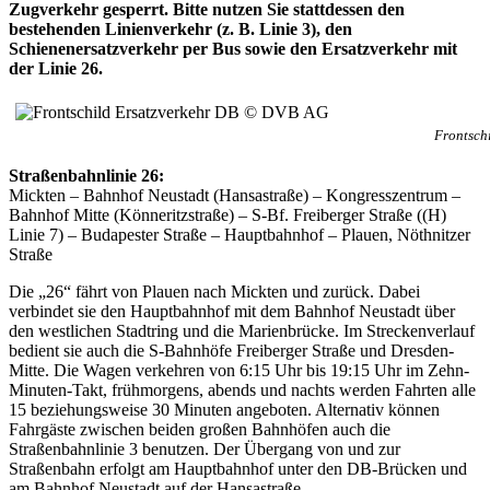
Zugverkehr gesperrt. Bitte nutzen Sie stattdessen den
bestehenden Linienverkehr (z. B. Linie 3), den
Schienenersatzverkehr per Bus sowie den Ersatzverkehr mit
der Linie 26.
Frontsch
Straßenbahnlinie 26:
Mickten – Bahnhof Neustadt (Hansastraße) – Kongresszentrum –
Bahnhof Mitte (Könneritzstraße) – S-Bf. Freiberger Straße ((H)
Linie 7) – Budapester Straße – Hauptbahnhof – Plauen, Nöthnitzer
Straße
Die „26“ fährt von Plauen nach Mickten und zurück. Dabei
verbindet sie den Hauptbahnhof mit dem Bahnhof Neustadt über
den westlichen Stadtring und die Marienbrücke. Im Streckenverlauf
bedient sie auch die S-Bahnhöfe Freiberger Straße und Dresden-
Mitte. Die Wagen verkehren von 6:15 Uhr bis 19:15 Uhr im Zehn-
Minuten-Takt, frühmorgens, abends und nachts werden Fahrten alle
15 beziehungsweise 30 Minuten angeboten. Alternativ können
Fahrgäste zwischen beiden großen Bahnhöfen auch die
Straßenbahnlinie 3 benutzen. Der Übergang von und zur
Straßenbahn erfolgt am Hauptbahnhof unter den DB-Brücken und
am Bahnhof Neustadt auf der Hansastraße.