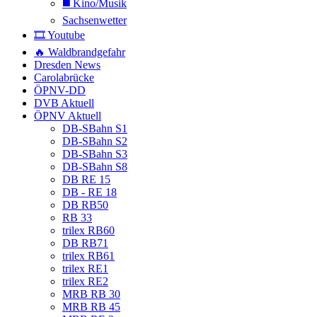
◼️ Kino/Musik
Sachsenwetter
🎞️ Youtube
🔥 Waldbrandgefahr
Dresden News
Carolabrücke
ÖPNV-DD
DVB Aktuell
ÖPNV Aktuell
DB-SBahn S1
DB-SBahn S2
DB-SBahn S3
DB-SBahn S8
DB RE 15
DB - RE 18
DB RB50
RB 33
trilex RB60
DB RB71
trilex RB61
trilex RE1
trilex RE2
MRB RB 30
MRB RB 45