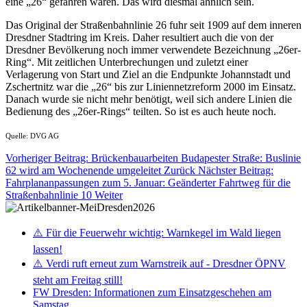
eine „26“ gefahren wären. Das wird diesmal ähnlich sein.
Das Original der Straßenbahnlinie 26 fuhr seit 1909 auf dem inneren
Dresdner Stadtring im Kreis. Daher resultiert auch die von der
Dresdner Bevölkerung noch immer verwendete Bezeichnung „26er-
Ring“. Mit zeitlichen Unterbrechungen und zuletzt einer
Verlagerung von Start und Ziel an die Endpunkte Johannstadt und
Zschertnitz war die „26“ bis zur Liniennetzreform 2000 im Einsatz.
Danach wurde sie nicht mehr benötigt, weil sich andere Linien die
Bedienung des „26er-Rings“ teilten. So ist es auch heute noch.
Quelle: DVG AG
Vorheriger Beitrag: Brückenbauarbeiten Budapester Straße: Buslinie
62 wird am Wochenende umgeleitet
Zurück
Nächster Beitrag:
Fahrplananpassungen zum 5. Januar: Geänderter Fahrtweg für die
Straßenbahnlinie 10
Weiter
⚠️ Für die Feuerwehr wichtig: Warnkegel im Wald liegen
lassen!
⚠️ Verdi ruft erneut zum Warnstreik auf - Dresdner ÖPNV
steht am Freitag still!
FW Dresden: Informationen zum Einsatzgeschehen am
Samstag