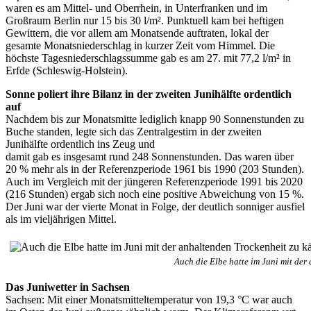
waren es am Mittel- und Oberrhein, in Unterfranken und im
Großraum Berlin nur 15 bis 30 l/m². Punktuell kam bei heftigen
Gewittern, die vor allem am Monatsende auftraten, lokal der
gesamte Monatsniederschlag in kurzer Zeit vom Himmel. Die
höchste Tagesniederschlagssumme gab es am 27. mit 77,2 l/m² in
Erfde (Schleswig-Holstein).
Sonne poliert ihre Bilanz in der zweiten Junihälfte ordentlich
auf
Nachdem bis zur Monatsmitte lediglich knapp 90 Sonnenstunden zu
Buche standen, legte sich das Zentralgestirn in der zweiten
Junihälfte ordentlich ins Zeug und
damit gab es insgesamt rund 248 Sonnenstunden. Das waren über
20 % mehr als in der Referenzperiode 1961 bis 1990 (203 Stunden).
Auch im Vergleich mit der jüngeren Referenzperiode 1991 bis 2020
(216 Stunden) ergab sich noch eine positive Abweichung von 15 %.
Der Juni war der vierte Monat in Folge, der deutlich sonniger ausfiel
als im vieljährigen Mittel.
Auch die Elbe hatte im Juni mit de
Das Juniwetter in Sachsen
Sachsen: Mit einer Monatsmitteltemperatur von 19,3 °C war auch