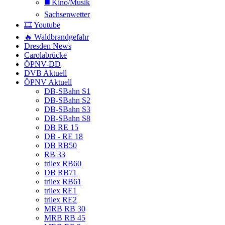
◼️ Kino/Musik
Sachsenwetter
🎞️ Youtube
🔥 Waldbrandgefahr
Dresden News
Carolabrücke
ÖPNV-DD
DVB Aktuell
ÖPNV Aktuell
DB-SBahn S1
DB-SBahn S2
DB-SBahn S3
DB-SBahn S8
DB RE 15
DB - RE 18
DB RB50
RB 33
trilex RB60
DB RB71
trilex RB61
trilex RE1
trilex RE2
MRB RB 30
MRB RB 45