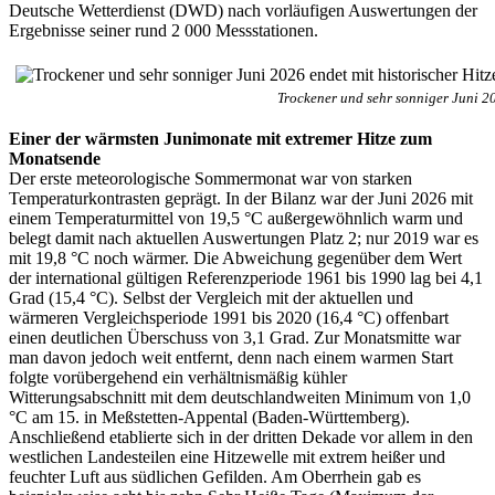
Deutsche Wetterdienst (DWD) nach vorläufigen Auswertungen der
Ergebnisse seiner rund 2 000 Messstationen.
Trockener und sehr sonniger Juni 20
Einer der wärmsten Junimonate mit extremer Hitze zum
Monatsende
Der erste meteorologische Sommermonat war von starken
Temperaturkontrasten geprägt. In der Bilanz war der Juni 2026 mit
einem Temperaturmittel von 19,5 °C außergewöhnlich warm und
belegt damit nach aktuellen Auswertungen Platz 2; nur 2019 war es
mit 19,8 °C noch wärmer. Die Abweichung gegenüber dem Wert
der international gültigen Referenzperiode 1961 bis 1990 lag bei 4,1
Grad (15,4 °C). Selbst der Vergleich mit der aktuellen und
wärmeren Vergleichsperiode 1991 bis 2020 (16,4 °C) offenbart
einen deutlichen Überschuss von 3,1 Grad. Zur Monatsmitte war
man davon jedoch weit entfernt, denn nach einem warmen Start
folgte vorübergehend ein verhältnismäßig kühler
Witterungsabschnitt mit dem deutschlandweiten Minimum von 1,0
°C am 15. in Meßstetten-Appental (Baden-Württemberg).
Anschließend etablierte sich in der dritten Dekade vor allem in den
westlichen Landesteilen eine Hitzewelle mit extrem heißer und
feuchter Luft aus südlichen Gefilden. Am Oberrhein gab es