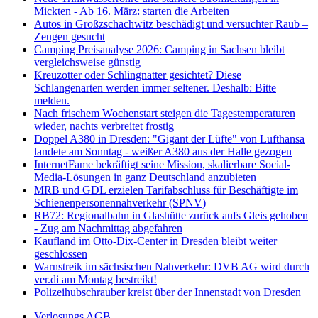
Mickten - Ab 16. März: starten die Arbeiten
Autos in Großzschachwitz beschädigt und versuchter Raub –
Zeugen gesucht
Camping Preisanalyse 2026: Camping in Sachsen bleibt
vergleichsweise günstig
Kreuzotter oder Schlingnatter gesichtet? Diese
Schlangenarten werden immer seltener. Deshalb: Bitte
melden.
Nach frischem Wochenstart steigen die Tagestemperaturen
wieder, nachts verbreitet frostig
Doppel A380 in Dresden: "Gigant der Lüfte" von Lufthansa
landete am Sonntag - weißer A380 aus der Halle gezogen
InternetFame bekräftigt seine Mission, skalierbare Social-
Media-Lösungen in ganz Deutschland anzubieten
MRB und GDL erzielen Tarifabschluss für Beschäftigte im
Schienenpersonennahverkehr (SPNV)
RB72: Regionalbahn in Glashütte zurück aufs Gleis gehoben
- Zug am Nachmittag abgefahren
Kaufland im Otto-Dix-Center in Dresden bleibt weiter
geschlossen
Warnstreik im sächsischen Nahverkehr: DVB AG wird durch
ver.di am Montag bestreikt!
Polizeihubschrauber kreist über der Innenstadt von Dresden
Verlosungs AGB