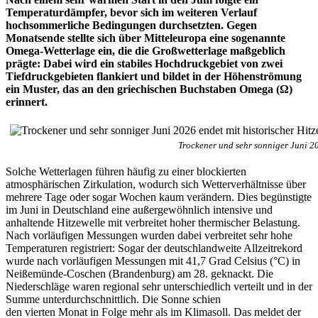
Temperaturdämpfer, bevor sich im weiteren Verlauf
hochsommerliche Bedingungen durchsetzten. Gegen
Monatsende stellte sich über Mitteleuropa eine sogenannte
Omega-Wetterlage ein, die die Großwetterlage maßgeblich
prägte: Dabei wird ein stabiles Hochdruckgebiet von zwei
Tiefdruckgebieten flankiert und bildet in der Höhenströmung
ein Muster, das an den griechischen Buchstaben Omega (Ω)
erinnert.
Trockener und sehr sonniger Juni 20
Solche Wetterlagen führen häufig zu einer blockierten
atmosphärischen Zirkulation, wodurch sich Wetterverhältnisse über
mehrere Tage oder sogar Wochen kaum verändern. Dies begünstigte
im Juni in Deutschland eine außergewöhnlich intensive und
anhaltende Hitzewelle mit verbreitet hoher thermischer Belastung.
Nach vorläufigen Messungen wurden dabei verbreitet sehr hohe
Temperaturen registriert: Sogar der deutschlandweite Allzeitrekord
wurde nach vorläufigen Messungen mit 41,7 Grad Celsius (°C) in
Neißemünde-Coschen (Brandenburg) am 28. geknackt. Die
Niederschläge waren regional sehr unterschiedlich verteilt und in der
Summe unterdurchschnittlich. Die Sonne schien
den vierten Monat in Folge mehr als im Klimasoll. Das meldet der