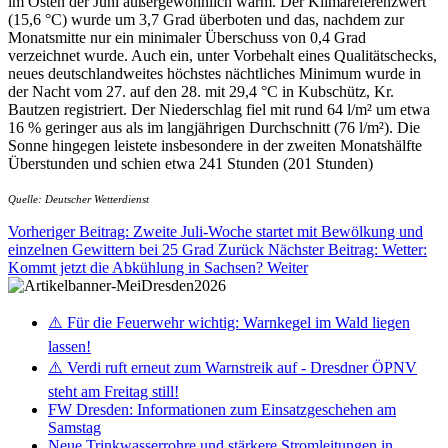
im Osten der Juni außergewöhnlich warm. Der Klimareferenzwert
(15,6 °C) wurde um 3,7 Grad überboten und das, nachdem zur
Monatsmitte nur ein minimaler Überschuss von 0,4 Grad
verzeichnet wurde. Auch ein, unter Vorbehalt eines Qualitätschecks,
neues deutschlandweites höchstes nächtliches Minimum wurde in
der Nacht vom 27. auf den 28. mit 29,4 °C in Kubschütz, Kr.
Bautzen registriert. Der Niederschlag fiel mit rund 64 l/m² um etwa
16 % geringer aus als im langjährigen Durchschnitt (76 l/m²). Die
Sonne hingegen leistete insbesondere in der zweiten Monatshälfte
Überstunden und schien etwa 241 Stunden (201 Stunden)
Quelle: Deutscher Wetterdienst
Vorheriger Beitrag: Zweite Juli-Woche startet mit Bewölkung und
einzelnen Gewittern bei 25 Grad
Zurück
Nächster Beitrag: Wetter:
Kommt jetzt die Abkühlung in Sachsen?
Weiter
⚠️ Für die Feuerwehr wichtig: Warnkegel im Wald liegen
lassen!
⚠️ Verdi ruft erneut zum Warnstreik auf - Dresdner ÖPNV
steht am Freitag still!
FW Dresden: Informationen zum Einsatzgeschehen am
Samstag
Neue Trinkwasserrohre und stärkere Stromleitungen in