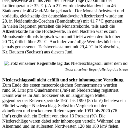
beispielsweise acht bis zehn Sehr Heiße Tage (Maximum der
Lufttemperatur ≥ 35 °C). Am 27. wurde deutschlandweit an 46
Stationen die 40-Grad-Marke geknackt. Der Monatshöchstwert und
vorläufig gleichzeitig der deutschlandweite Allzeitrekord wurde am
28. in Neißemünde-Coschen (Brandenburg) mit 41,7 °C gemessen.
In vielen Regionen purzelten die Monatsrekorde, teils auch die
Allzeitrekorde für die Höchstwerte. In den Nächten war es zum
Monatsende oftmals tropisch warm mit Tiefstwerten deutlich über
20 °C, örtlich über 25 °C. Auch der vorläufige Wert des höchsten
jemals gemessenen Tiefstwerts stammt mit 29,4 °C in Kubschütz,
Kr. Bautzen (Sachsen) aus diesem Juni.
Trotz einzelner Regenfälle lag das Nie
Niederschlagssoll nicht erfüllt und sehr inhomogene Verteilung
Zum Ende des ersten meteorologischen Sommermonats wurden
rund 66 Liter pro Quadratmeter (l/m²) an Niederschlag registriert.
Damit war es im Juni trockener als im langjährigen Mittel;
gegenüber der Referenzperiode 1961 bis 1990 (85 l/m²) fiel etwa ein
Fünftel weniger Niederschlag. Selbst im Vergleich mit der
aktuelleren und trockeneren Referenzperiode 1991 bis 2020 (76
l/m²) ergibt sich ein Defizit von circa 13 Prozent (%). Die
Niederschläge waren dabei sehr inhomogen verteilt. Während am
Alpenrand und im äußersten Nordwesten 120 bis 180 l/m² fielen,