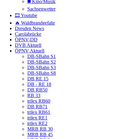
◼️ Kino/Musik
Sachsenwetter
🎞️ Youtube
🔥 Waldbrandgefahr
Dresden News
Carolabrücke
ÖPNV-DD
DVB Aktuell
ÖPNV Aktuell
DB-SBahn S1
DB-SBahn S2
DB-SBahn S3
DB-SBahn S8
DB RE 15
DB - RE 18
DB RB50
RB 33
trilex RB60
DB RB71
trilex RB61
trilex RE1
trilex RE2
MRB RB 30
MRB RB 45