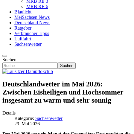
MRB RE 3
MRB RE 6
Blaulicht
MeiSachsen News
Deutschland News
Ratgeber
Verbraucher Tipps
Luftfahrt
Sachsenwetter
Suchen
Suchen
Deutschlandwetter im Mai 2026:
Zwischen Eisheiligen und Hochsommer –
insgesamt zu warm und sehr sonnig
Details
Kategorie:
Sachsenwetter
29. Mai 2026
Der Mai 2026 war ein Monat der Gegensätze: Erst machten die