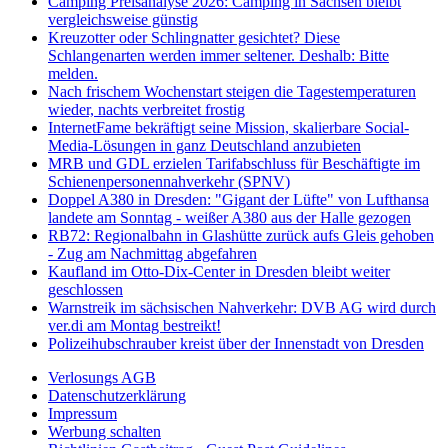
Camping Preisanalyse 2026: Camping in Sachsen bleibt
vergleichsweise günstig
Kreuzotter oder Schlingnatter gesichtet? Diese
Schlangenarten werden immer seltener. Deshalb: Bitte
melden.
Nach frischem Wochenstart steigen die Tagestemperaturen
wieder, nachts verbreitet frostig
InternetFame bekräftigt seine Mission, skalierbare Social-
Media-Lösungen in ganz Deutschland anzubieten
MRB und GDL erzielen Tarifabschluss für Beschäftigte im
Schienenpersonennahverkehr (SPNV)
Doppel A380 in Dresden: "Gigant der Lüfte" von Lufthansa
landete am Sonntag - weißer A380 aus der Halle gezogen
RB72: Regionalbahn in Glashütte zurück aufs Gleis gehoben
- Zug am Nachmittag abgefahren
Kaufland im Otto-Dix-Center in Dresden bleibt weiter
geschlossen
Warnstreik im sächsischen Nahverkehr: DVB AG wird durch
ver.di am Montag bestreikt!
Polizeihubschrauber kreist über der Innenstadt von Dresden
Verlosungs AGB
Datenschutzerklärung
Impressum
Werbung schalten