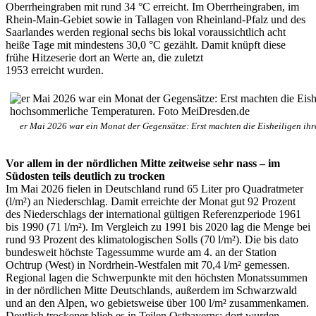
Oberrheingraben mit rund 34 °C erreicht. Im Oberrheingraben, im
Rhein-Main-Gebiet sowie in Tallagen von Rheinland-Pfalz und des
Saarlandes werden regional sechs bis lokal voraussichtlich acht
heiße Tage mit mindestens 30,0 °C gezählt. Damit knüpft diese
frühe Hitzeserie dort an Werte an, die zuletzt
1953 erreicht wurden.
er Mai 2026 war ein Monat der Gegensätze: Erst machten die Eisheiligen ih
Vor allem in der nördlichen Mitte zeitweise sehr nass – im
Südosten teils deutlich zu trocken
Im Mai 2026 fielen in Deutschland rund 65 Liter pro Quadratmeter
(l/m²) an Niederschlag. Damit erreichte der Monat gut 92 Prozent
des Niederschlags der international gültigen Referenzperiode 1961
bis 1990 (71 l/m²). Im Vergleich zu 1991 bis 2020 lag die Menge bei
rund 93 Prozent des klimatologischen Solls (70 l/m²). Die bis dato
bundesweit höchste Tagessumme wurde am 4. an der Station
Ochtrup (West) in Nordrhein-Westfalen mit 70,4 l/m² gemessen.
Regional lagen die Schwerpunkte mit den höchsten Monatssummen
in der nördlichen Mitte Deutschlands, außerdem im Schwarzwald
und an den Alpen, wo gebietsweise über 100 l/m² zusammenkamen.
Deutlich trockener blieb es in Teilen Ostbayerns; dort wurden