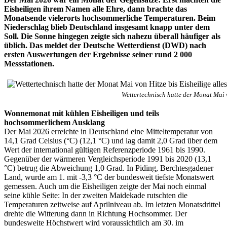
Eisheiligen ihrem Namen alle Ehre, dann brachte das
Monatsende vielerorts hochsommerliche Temperaturen. Beim
Niederschlag blieb Deutschland insgesamt knapp unter dem
Soll. Die Sonne hingegen zeigte sich nahezu überall häufiger als
üblich. Das meldet der Deutsche Wetterdienst (DWD) nach
ersten Auswertungen der Ergebnisse seiner rund 2 000
Messstationen.
Wettertechnisch hatte der Monat Mai v
Wonnemonat mit kühlen Eisheiligen und teils
hochsommerlichem Ausklang
Der Mai 2026 erreichte in Deutschland eine Mitteltemperatur von
14,1 Grad Celsius (°C) (12,1 °C) und lag damit 2,0 Grad über dem
Wert der international gültigen Referenzperiode 1961 bis 1990.
Gegenüber der wärmeren Vergleichsperiode 1991 bis 2020 (13,1
°C) betrug die Abweichung 1,0 Grad. In Piding, Berchtesgadener
Land, wurde am 1. mit -3,3 °C der bundesweit tiefste Monatswert
gemessen. Auch um die Eisheiligen zeigte der Mai noch einmal
seine kühle Seite: In der zweiten Maidekade rutschten die
Temperaturen zeitweise auf Aprilniveau ab. Im letzten Monatsdrittel
drehte die Witterung dann in Richtung Hochsommer. Der
bundesweite Höchstwert wird voraussichtlich am 30. im