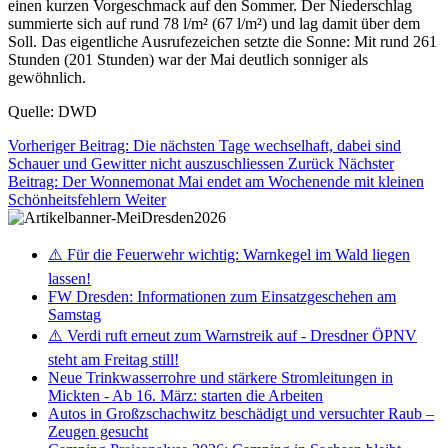
einen kurzen Vorgeschmack auf den Sommer. Der Niederschlag
summierte sich auf rund 78 l/m² (67 l/m²) und lag damit über dem
Soll. Das eigentliche Ausrufezeichen setzte die Sonne: Mit rund 261
Stunden (201 Stunden) war der Mai deutlich sonniger als
gewöhnlich.
Quelle: DWD
Vorheriger Beitrag: Die nächsten Tage wechselhaft, dabei sind
Schauer und Gewitter nicht auszuschliessen
Zurück
Nächster
Beitrag: Der Wonnemonat Mai endet am Wochenende mit kleinen
Schönheitsfehlern
Weiter
⚠️ Für die Feuerwehr wichtig: Warnkegel im Wald liegen
lassen!
FW Dresden: Informationen zum Einsatzgeschehen am
Samstag
⚠️ Verdi ruft erneut zum Warnstreik auf - Dresdner ÖPNV
steht am Freitag still!
Neue Trinkwasserrohre und stärkere Stromleitungen in
Mickten - Ab 16. März: starten die Arbeiten
Autos in Großzschachwitz beschädigt und versuchter Raub –
Zeugen gesucht