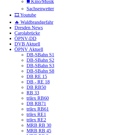
◼️ Kino/Musik
Sachsenwetter
🎞️ Youtube
🔥 Waldbrandgefahr
Dresden News
Carolabrücke
ÖPNV-DD
DVB Aktuell
ÖPNV Aktuell
DB-SBahn S1
DB-SBahn S2
DB-SBahn S3
DB-SBahn S8
DB RE 15
DB - RE 18
DB RB50
RB 33
trilex RB60
DB RB71
trilex RB61
trilex RE1
trilex RE2
MRB RB 30
MRB RB 45