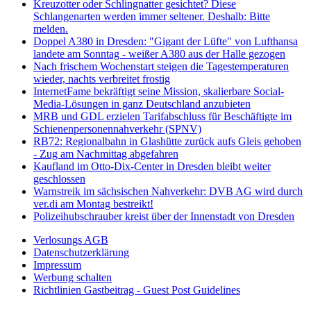
Kreuzotter oder Schlingnatter gesichtet? Diese
Schlangenarten werden immer seltener. Deshalb: Bitte
melden.
Doppel A380 in Dresden: "Gigant der Lüfte" von Lufthansa
landete am Sonntag - weißer A380 aus der Halle gezogen
Nach frischem Wochenstart steigen die Tagestemperaturen
wieder, nachts verbreitet frostig
InternetFame bekräftigt seine Mission, skalierbare Social-
Media-Lösungen in ganz Deutschland anzubieten
MRB und GDL erzielen Tarifabschluss für Beschäftigte im
Schienenpersonennahverkehr (SPNV)
RB72: Regionalbahn in Glashütte zurück aufs Gleis gehoben
- Zug am Nachmittag abgefahren
Kaufland im Otto-Dix-Center in Dresden bleibt weiter
geschlossen
Warnstreik im sächsischen Nahverkehr: DVB AG wird durch
ver.di am Montag bestreikt!
Polizeihubschrauber kreist über der Innenstadt von Dresden
Verlosungs AGB
Datenschutzerklärung
Impressum
Werbung schalten
Richtlinien Gastbeitrag - Guest Post Guidelines