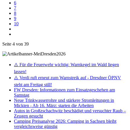
6
7
8
9
10
Seite 4 von 39
⚠️ Für die Feuerwehr wichtig: Warnkegel im Wald liegen
lassen!
⚠️ Verdi ruft erneut zum Warnstreik auf - Dresdner ÖPNV
steht am Freitag still!
FW Dresden: Informationen zum Einsatzgeschehen am
Samstag
Neue Trinkwasserrohre und stärkere Stromleitungen in
Mickten - Ab 16. März: starten die Arbeiten
Autos in Großzschachwitz beschädigt und versuchter Raub –
Zeugen gesucht
Camping Preisanalyse 2026: Camping in Sachsen bleibt
vergleichsweise günstig