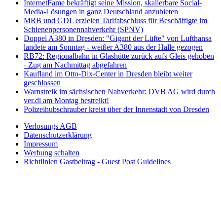
InternetFame bekräftigt seine Mission, skalierbare Social-
Media-Lösungen in ganz Deutschland anzubieten
MRB und GDL erzielen Tarifabschluss für Beschäftigte im
Schienenpersonennahverkehr (SPNV)
Doppel A380 in Dresden: "Gigant der Lüfte" von Lufthansa
landete am Sonntag - weißer A380 aus der Halle gezogen
RB72: Regionalbahn in Glashütte zurück aufs Gleis gehoben
- Zug am Nachmittag abgefahren
Kaufland im Otto-Dix-Center in Dresden bleibt weiter
geschlossen
Warnstreik im sächsischen Nahverkehr: DVB AG wird durch
ver.di am Montag bestreikt!
Polizeihubschrauber kreist über der Innenstadt von Dresden
Verlosungs AGB
Datenschutzerklärung
Impressum
Werbung schalten
Richtlinien Gastbeitrag - Guest Post Guidelines