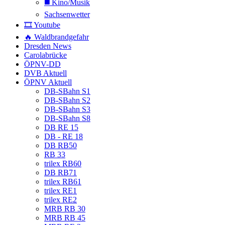
◼️ Kino/Musik
Sachsenwetter
🎞️ Youtube
🔥 Waldbrandgefahr
Dresden News
Carolabrücke
ÖPNV-DD
DVB Aktuell
ÖPNV Aktuell
DB-SBahn S1
DB-SBahn S2
DB-SBahn S3
DB-SBahn S8
DB RE 15
DB - RE 18
DB RB50
RB 33
trilex RB60
DB RB71
trilex RB61
trilex RE1
trilex RE2
MRB RB 30
MRB RB 45