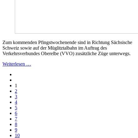
Zum kommenden Pfingstwochenende sind in Richtung Sächsische
Schweiz sowie auf der Müglitztalbahn im Auftrag des
Verkehrsverbundes Oberelbe (VVO) zusätzliche Züge unterwegs.
Weiterlesen …
1
2
3
4
5
6
7
8
9
10