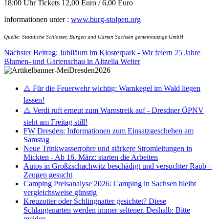
18:00 Uhr Tickets 12,00 Euro / 6,00 Euro
Informationen unter :
www.burg-stolpen.org
Quelle: Staatliche Schlösser, Burgen und Gärten Sachsen gemeinnützige GmbH
Nächster Beitrag: Jubiläum im Klosterpark - Wir feiern 25 Jahre
Blumen- und Gartenschau in Altzella
Weiter
⚠️ Für die Feuerwehr wichtig: Warnkegel im Wald liegen
lassen!
⚠️ Verdi ruft erneut zum Warnstreik auf - Dresdner ÖPNV
steht am Freitag still!
FW Dresden: Informationen zum Einsatzgeschehen am
Samstag
Neue Trinkwasserrohre und stärkere Stromleitungen in
Mickten - Ab 16. März: starten die Arbeiten
Autos in Großzschachwitz beschädigt und versuchter Raub –
Zeugen gesucht
Camping Preisanalyse 2026: Camping in Sachsen bleibt
vergleichsweise günstig
Kreuzotter oder Schlingnatter gesichtet? Diese
Schlangenarten werden immer seltener. Deshalb: Bitte
melden.