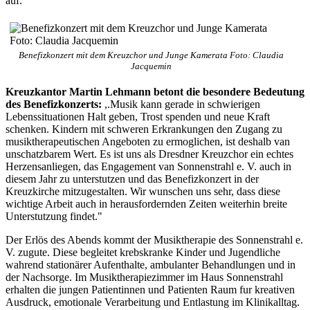
auf.
Benefizkonzert mit dem Kreuzchor und Junge Kamerata Foto: Claudia
Jacquemin
Kreuzkantor Martin Lehmann betont die besondere Bedeutung
des Benefizkonzerts:
,.Musik kann gerade in schwierigen
Lebenssituationen Halt geben, Trost spenden und neue Kraft
schenken. Kindern mit schweren Erkrankungen den Zugang zu
musiktherapeutischen Angeboten zu ermoglichen, ist deshalb van
unschatzbarem Wert. Es ist uns als Dresdner Kreuzchor ein echtes
Herzensanliegen, das Engagement van Sonnenstrahl e. V. auch in
diesem Jahr zu unterstutzen und das Benefizkonzert in der
Kreuzkirche mitzugestalten. Wir wunschen uns sehr, dass diese
wichtige Arbeit auch in herausfordernden Zeiten weiterhin breite
Unterstutzung findet."
Der Erlös des Abends kommt der Musiktherapie des Sonnenstrahl e.
V. zugute. Diese begleitet krebskranke Kinder und Jugendliche
wahrend stationärer Aufenthalte, ambulanter Behandlungen und in
der Nachsorge. Im Musiktherapiezimmer im Haus Sonnenstrahl
erhalten die jungen Patientinnen und Patienten Raum fur kreativen
Ausdruck, emotionale Verarbeitung und Entlastung im Klinikalltag.