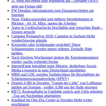
⚠️ Verdi ruft erneut zum Warnstreik auf - Dresdner ÖPNV
steht am Freitag still!
FW Dresden: Informationen zum Einsatzgeschehen am
Samstag
Neue Trinkwasserrohre und stärkere Stromleitungen in
Mickten - Ab 16. März: starten die Arbeiten
Autos in Großzschachwitz beschädigt und versuchter Raub –
Zeugen gesucht
Camping Preisanalyse 2026: Camping in Sachsen bleibt
vergleichsweise günstig
Kreuzotter oder Schlingnatter gesichtet? Diese
Schlangenarten werden immer seltener. Deshalb: Bitte
melden.
Nach frischem Wochenstart steigen die Tagestemperaturen
wieder, nachts verbreitet frostig
InternetFame bekräftigt seine Mission, skalierbare Social-
Media-Lösungen in ganz Deutschland anzubieten
MRB und GDL erzielen Tarifabschluss für Beschäftigte im
Schienenpersonennahverkehr (SPNV)
Doppel A380 in Dresden: "Gigant der Lüfte" von Lufthansa
landete am Sonntag - weißer A380 aus der Halle gezogen
RB72: Regionalbahn in Glashütte zurück aufs Gleis gehoben
- Zug am Nachmittag abgefahren
Kaufland im Otto-Dix-Center in Dresden bleibt weiter
geschlossen