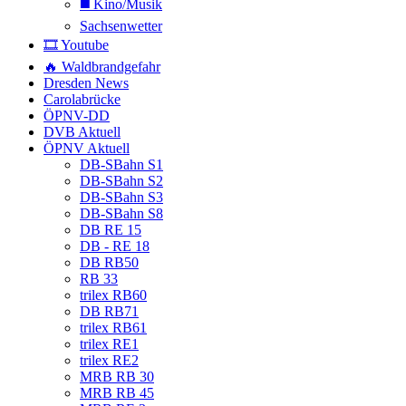
◼️ Kino/Musik
Sachsenwetter
🎞️ Youtube
🔥 Waldbrandgefahr
Dresden News
Carolabrücke
ÖPNV-DD
DVB Aktuell
ÖPNV Aktuell
DB-SBahn S1
DB-SBahn S2
DB-SBahn S3
DB-SBahn S8
DB RE 15
DB - RE 18
DB RB50
RB 33
trilex RB60
DB RB71
trilex RB61
trilex RE1
trilex RE2
MRB RB 30
MRB RB 45