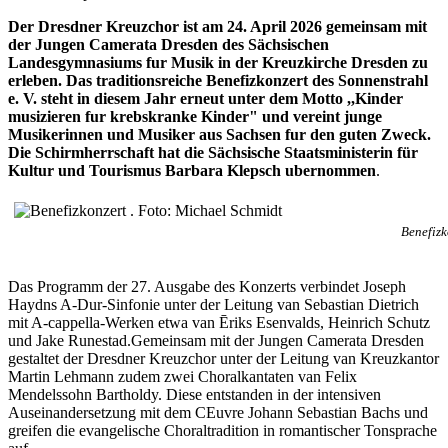
Der Dresdner Kreuzchor ist am 24. April 2026 gemeinsam mit
der Jungen Camerata Dresden des Sächsischen
Landesgymnasiums fur Musik in der Kreuzkirche Dresden zu
erleben. Das traditionsreiche Benefizkonzert des Sonnenstrahl
e. V. steht in diesem Jahr erneut unter dem Motto ,,Kinder
musizieren fur krebskranke Kinder" und vereint junge
Musikerinnen und Musiker aus Sachsen fur den guten Zweck.
Die Schirmherrschaft hat die Sächsische Staatsministerin für
Kultur und Tourismus Barbara Klepsch ubernommen
.
Benefizk
Das Programm der 27. Ausgabe des Konzerts verbindet Joseph
Haydns A-Dur-Sinfonie unter der Leitung van Sebastian Dietrich
mit A-cappella-Werken etwa van Ēriks Esenvalds, Heinrich Schutz
und Jake Runestad.Gemeinsam mit der Jungen Camerata Dresden
gestaltet der Dresdner Kreuzchor unter der Leitung van Kreuzkantor
Martin Lehmann zudem zwei Choralkantaten van Felix
Mendelssohn Bartholdy. Diese entstanden in der intensiven
Auseinandersetzung mit dem CEuvre Johann Sebastian Bachs und
greifen die evangelische Choraltradition in romantischer Tonsprache